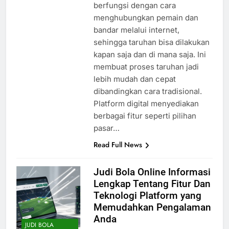
berfungsi dengan cara
menghubungkan pemain dan
bandar melalui internet,
sehingga taruhan bisa dilakukan
kapan saja dan di mana saja. Ini
membuat proses taruhan jadi
lebih mudah dan cepat
dibandingkan cara tradisional.
Platform digital menyediakan
berbagai fitur seperti pilihan
pasar…
Read Full News
Judi Bola Online Informasi
Lengkap Tentang Fitur Dan
Teknologi Platform yang
Memudahkan Pengalaman
Anda
JUDI BOLA