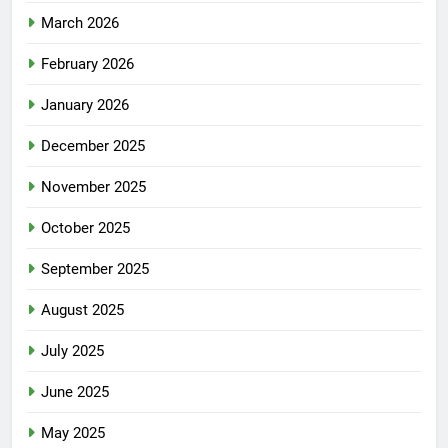
March 2026
February 2026
January 2026
December 2025
November 2025
October 2025
September 2025
August 2025
July 2025
June 2025
May 2025