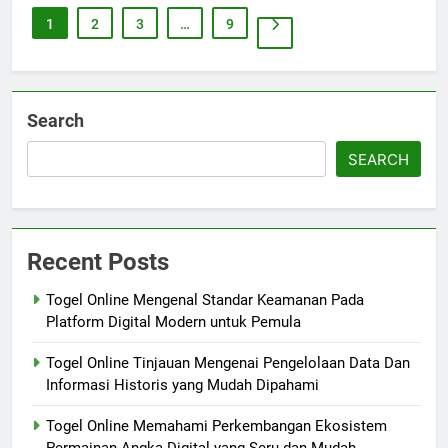
1
2
3
…
9
Search
SEARCH
Recent Posts
Togel Online Mengenal Standar Keamanan Pada
Platform Digital Modern untuk Pemula
Togel Online Tinjauan Mengenai Pengelolaan Data Dan
Informasi Historis yang Mudah Dipahami
Togel Online Memahami Perkembangan Ekosistem