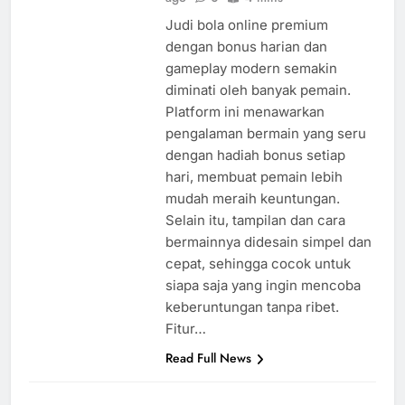
Judi bola online premium
dengan bonus harian dan
gameplay modern semakin
diminati oleh banyak pemain.
Platform ini menawarkan
pengalaman bermain yang seru
dengan hadiah bonus setiap
hari, membuat pemain lebih
mudah meraih keuntungan.
Selain itu, tampilan dan cara
bermainnya didesain simpel dan
cepat, sehingga cocok untuk
siapa saja yang ingin mencoba
keberuntungan tanpa ribet.
Fitur…
Read Full News