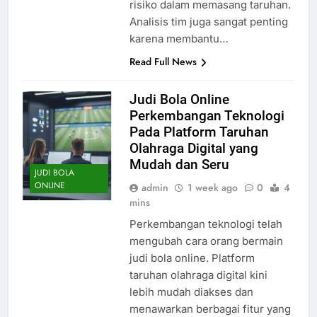
risiko dalam memasang taruhan.
Analisis tim juga sangat penting
karena membantu…
Read Full News
Judi Bola Online
Perkembangan Teknologi
Pada Platform Taruhan
Olahraga Digital yang
Mudah dan Seru
JUDI BOLA
ONLINE
admin
1 week ago
0
4
mins
Perkembangan teknologi telah
mengubah cara orang bermain
judi bola online. Platform
taruhan olahraga digital kini
lebih mudah diakses dan
menawarkan berbagai fitur yang