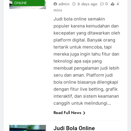
ONLINE
admin
6 days ago
0
4
mins
Judi bola online semakin
populer karena kemudahan dan
kecepatan yang ditawarkan oleh
platform digital. Banyak orang
tertarik untuk mencoba, tapi
mereka juga ingin tahu fitur dan
teknologi apa saja yang
membuat pengalaman judi lebih
seru dan aman. Platform judi
bola online biasanya dilengkapi
dengan fitur live betting, grafik
interaktif, dan sistem keamanan
canggih untuk melindungi…
Read Full News
Judi Bola Online