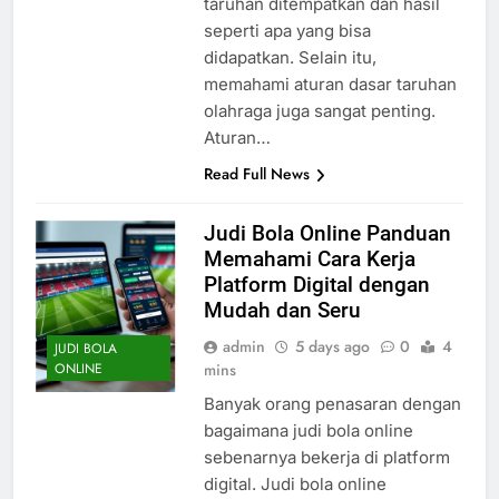
taruhan ditempatkan dan hasil
seperti apa yang bisa
didapatkan. Selain itu,
memahami aturan dasar taruhan
olahraga juga sangat penting.
Aturan…
Read Full News
Judi Bola Online Panduan
Memahami Cara Kerja
Platform Digital dengan
Mudah dan Seru
admin
5 days ago
0
4
JUDI BOLA
ONLINE
mins
Banyak orang penasaran dengan
bagaimana judi bola online
sebenarnya bekerja di platform
digital. Judi bola online