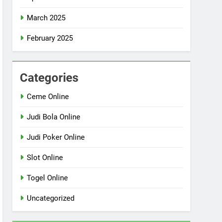
March 2025
February 2025
Categories
Ceme Online
Judi Bola Online
Judi Poker Online
Slot Online
Togel Online
Uncategorized