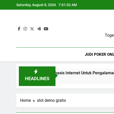
Skip
Saturday, August 8, 2026
7:01:03 AM
to
content
Toge
JUDI POKER ON
gi Dalam Layanan Berbasis Internet Untuk Pengalaman Berm
HEADLINES
Home
slot demo gratis