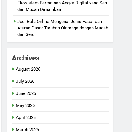
Ekosistem Permainan Angka Digital yang Seru
dan Mudah Dimainkan
Judi Bola Online Mengenal Jenis Pasar dan
Aturan Dasar Taruhan Olahraga dengan Mudah
dan Seru
Archives
August 2026
July 2026
June 2026
May 2026
April 2026
March 2026