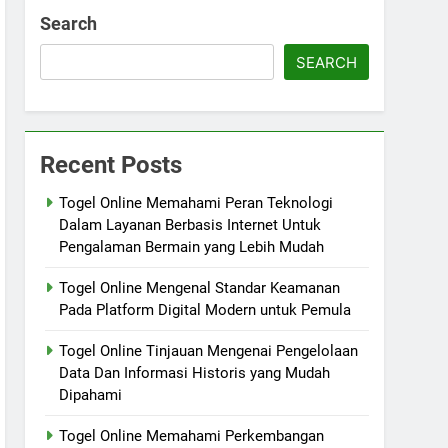
Search
SEARCH
Recent Posts
Togel Online Memahami Peran Teknologi
Dalam Layanan Berbasis Internet Untuk
Pengalaman Bermain yang Lebih Mudah
Togel Online Mengenal Standar Keamanan
Pada Platform Digital Modern untuk Pemula
Togel Online Tinjauan Mengenai Pengelolaan
Data Dan Informasi Historis yang Mudah
Dipahami
Togel Online Memahami Perkembangan