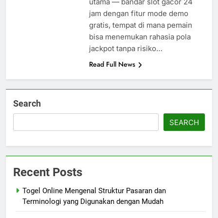
utama — bandar slot gacor 24
jam dengan fitur mode demo
gratis, tempat di mana pemain
bisa menemukan rahasia pola
jackpot tanpa risiko…
Read Full News
Search
SEARCH
Recent Posts
Togel Online Mengenal Struktur Pasaran dan
Terminologi yang Digunakan dengan Mudah