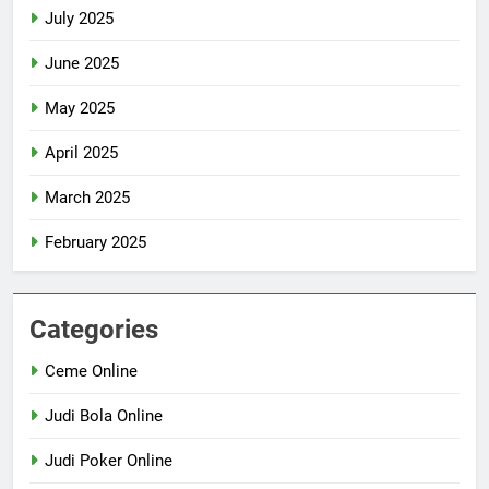
July 2025
June 2025
May 2025
April 2025
March 2025
February 2025
Categories
Ceme Online
Judi Bola Online
Judi Poker Online