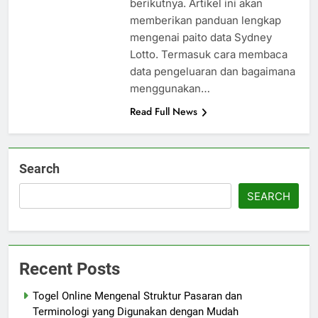
berikutnya. Artikel ini akan
memberikan panduan lengkap
mengenai paito data Sydney
Lotto. Termasuk cara membaca
data pengeluaran dan bagaimana
menggunakan…
Read Full News
Search
SEARCH
Recent Posts
Togel Online Mengenal Struktur Pasaran dan
Terminologi yang Digunakan dengan Mudah