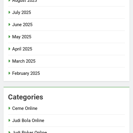
August 2025
July 2025
June 2025
May 2025
April 2025
March 2025
February 2025
Categories
Ceme Online
Judi Bola Online
Judi Poker Online