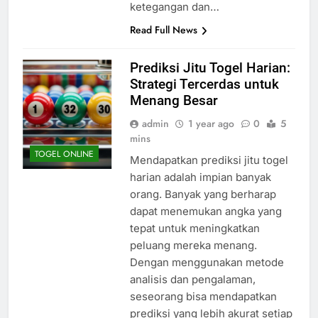
ketegangan dan…
Read Full News
Prediksi Jitu Togel Harian:
Strategi Tercerdas untuk
Menang Besar
admin
1 year ago
0
5
mins
TOGEL ONLINE
Mendapatkan prediksi jitu togel
harian adalah impian banyak
orang. Banyak yang berharap
dapat menemukan angka yang
tepat untuk meningkatkan
peluang mereka menang.
Dengan menggunakan metode
analisis dan pengalaman,
seseorang bisa mendapatkan
prediksi yang lebih akurat setiap