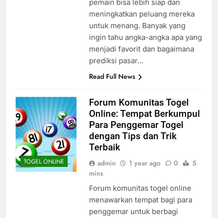
pemain bisa lebih siap dan
meningkatkan peluang mereka
untuk menang. Banyak yang
ingin tahu angka-angka apa yang
menjadi favorit dan bagaimana
prediksi pasar…
Read Full News
Forum Komunitas Togel
Online: Tempat Berkumpul
Para Penggemar Togel
dengan Tips dan Trik
Terbaik
TOGEL ONLINE
admin
1 year ago
0
5
mins
Forum komunitas togel online
menawarkan tempat bagi para
penggemar untuk berbagi