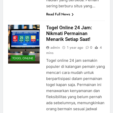
sering berburu situs yang…
Read Full News
Togel Online 24 Jam:
Nikmati Permainan
Menarik Setiap Saat!
admin
1 year ago
0
4
mins
TOGEL ONLINE
Togel online 24 jam semakin
populer di kalangan pemain yang
mencari cara mudah untuk
berpartisipasi dalam permainan
togel kapan saja. Permainan ini
menawarkan kenyamanan dan
fleksibilitas yang belum pernah
ada sebelumnya, memungkinkan
orang bermain sesuai jadwal