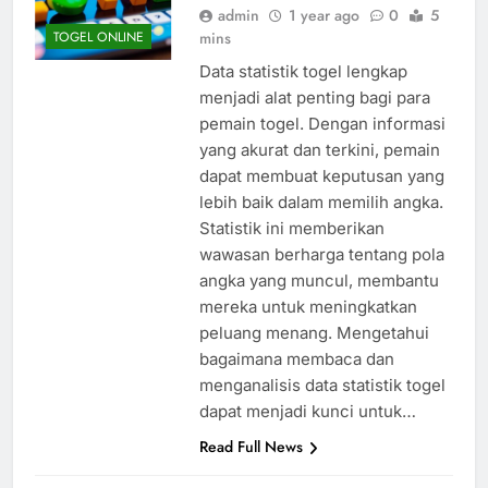
admin
1 year ago
0
5
TOGEL ONLINE
mins
Data statistik togel lengkap
menjadi alat penting bagi para
pemain togel. Dengan informasi
yang akurat dan terkini, pemain
dapat membuat keputusan yang
lebih baik dalam memilih angka.
Statistik ini memberikan
wawasan berharga tentang pola
angka yang muncul, membantu
mereka untuk meningkatkan
peluang menang. Mengetahui
bagaimana membaca dan
menganalisis data statistik togel
dapat menjadi kunci untuk…
Read Full News