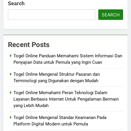
Search
SEARCH
Recent Posts
Togel Online Panduan Memahami Sistem Informasi Dan
Penyajian Data untuk Pemula yang Ingin Cuan
Togel Online Mengenal Struktur Pasaran dan
Terminologi yang Digunakan dengan Mudah
Togel Online Memahami Peran Teknologi Dalam
Layanan Berbasis Internet Untuk Pengalaman Bermain
yang Lebih Mudah
Togel Online Mengenal Standar Keamanan Pada
Platform Digital Modern untuk Pemula