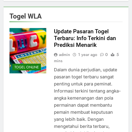
Togel WLA
Update Pasaran Togel
Terbaru: Info Terkini dan
Prediksi Menarik
admin
1 year ago
0
5
mins
TOGEL ONLINE
Dalam dunia perjudian, update
pasaran togel terbaru sangat
penting untuk para peminat.
Informasi terkini tentang angka-
angka kemenangan dan pola
permainan dapat membantu
pemain membuat keputusan
yang lebih baik. Dengan
mengetahui berita terbaru,