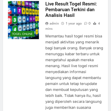
Live Result Togel Resmi:
Pembaruan Terkini dan
Analisis Hasil
admin
1 year ago
0
4
mins
TOGEL ONLINE
Memantau hasil togel resmi bisa
menjadi aktivitas yang menarik
bagi banyak orang. Banyak orang
menunggu kabar terbaru untuk
mengetahui apakah mereka
menang. Hasil live togel resmi
menyediakan informasi
langsung yang dapat membantu
pemain untuk tetap terupdate
dan membuat keputusan yang
lebih baik. Tidak hanya itu, hasil
yang diperoleh secara langsung
juga memberikan suasana