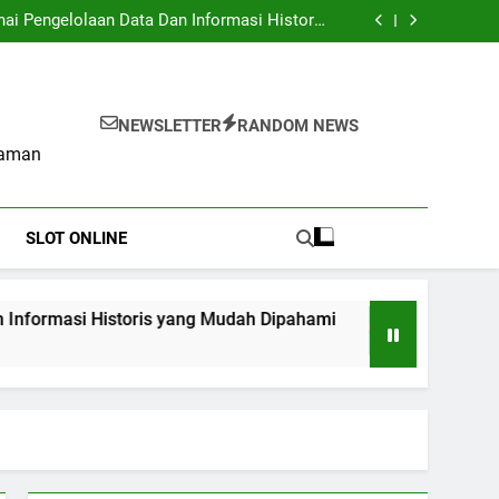
dar Keamanan Pada Platform Digital Modern
untuk Pemula
ai Pengelolaan Data Dan Informasi Historis
yang Mudah Dipahami
 Perkembangan Ekosistem Permainan Angka
Digital yang Seru dan Mudah Dimainkan
is Pasar dan Aturan Dasar Taruhan Olahraga
dengan Mudah dan Seru
dar Keamanan Pada Platform Digital Modern
untuk Pemula
ai Pengelolaan Data Dan Informasi Historis
yang Mudah Dipahami
 Perkembangan Ekosistem Permainan Angka
NEWSLETTER
RANDOM NEWS
Digital yang Seru dan Mudah Dimainkan
is Pasar dan Aturan Dasar Taruhan Olahraga
laman
dengan Mudah dan Seru
SLOT ONLINE
oris yang Mudah Dipahami
Togel Online Mema
3 Days Ago