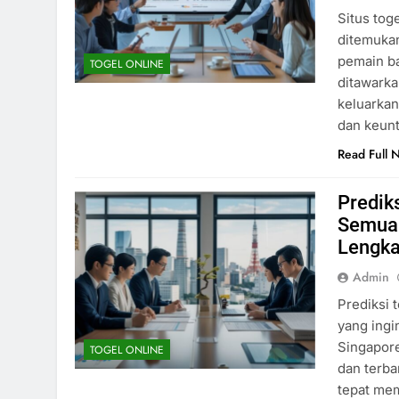
Situs tog
ditemukan
pemain b
TOGEL ONLINE
ditawarka
keluarkan
dan keunt
Read Full 
Prediks
Semua
Lengka
Admin
Prediksi 
yang ingi
Singapor
TOGEL ONLINE
dan terba
tepat me