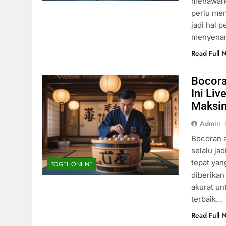
menawark
perlu me
jadi hal 
menyenan
Read Full 
Bocora
Ini Li
Maksi
Admin
Bocoran a
selalu ja
tepat yan
TOGEL ONLINE
diberikan 
akurat un
terbaik…
Read Full 