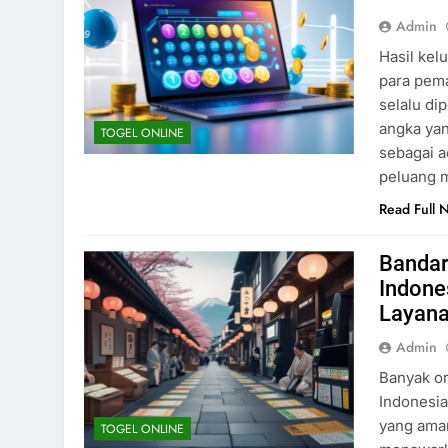
Admin
Hasil kel
para pema
selalu di
angka yan
TOGEL ONLINE
sebagai 
peluang m
Read Full 
Bandar
Indone
Layan
Admin
Banyak or
Indonesi
yang aman
TOGEL ONLINE