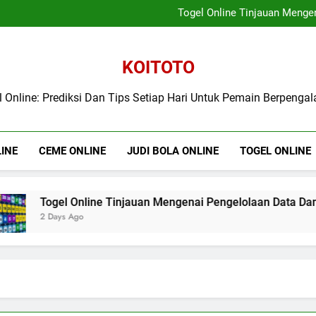
Togel Online Mengenal Stan
Togel Online Tinjauan Mengen
Togel Online Memahami
Judi Bola Online Mengenal Jen
Togel Online Mengenal Stan
KOITOTO
Togel Online Tinjauan Mengen
Togel Online Memahami
Judi Bola Online Mengenal Jen
l Online: Prediksi Dan Tips Setiap Hari Untuk Pemain Berpenga
LINE
CEME ONLINE
JUDI BOLA ONLINE
TOGEL ONLINE
line Tinjauan Mengenai Pengelolaan Data Dan Informasi Hist