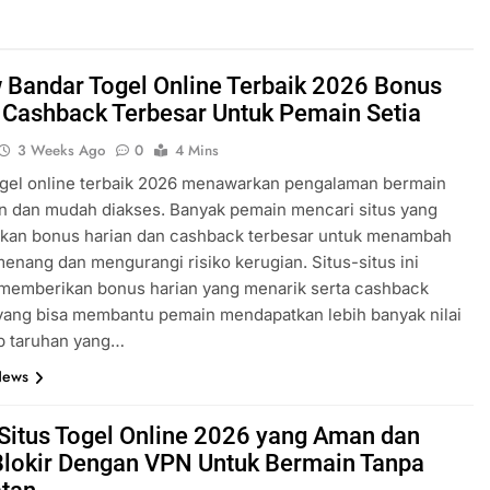
 Bandar Togel Online Terbaik 2026 Bonus
 Cashback Terbesar Untuk Pemain Setia
3 Weeks Ago
0
4 Mins
ogel online terbaik 2026 menawarkan pengalaman bermain
n dan mudah diakses. Banyak pemain mencari situs yang
kan bonus harian dan cashback terbesar untuk menambah
enang dan mengurangi risiko kerugian. Situs-situs ini
 memberikan bonus harian yang menarik serta cashback
yang bisa membantu pemain mendapatkan lebih banyak nilai
ap taruhan yang…
News
 Situs Togel Online 2026 yang Aman dan
Blokir Dengan VPN Untuk Bermain Tanpa