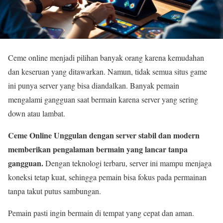
Ceme online menjadi pilihan banyak orang karena kemudahan
dan keseruan yang ditawarkan. Namun, tidak semua situs game
ini punya server yang bisa diandalkan. Banyak pemain
mengalami gangguan saat bermain karena server yang sering
down atau lambat.
Ceme Online Unggulan dengan server stabil dan modern
memberikan pengalaman bermain yang lancar tanpa
gangguan.
Dengan teknologi terbaru, server ini mampu menjaga
koneksi tetap kuat, sehingga pemain bisa fokus pada permainan
tanpa takut putus sambungan.
Pemain pasti ingin bermain di tempat yang cepat dan aman.