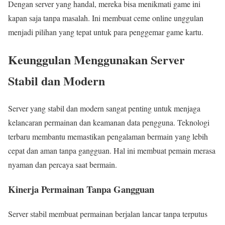
Dengan server yang handal, mereka bisa menikmati game ini
kapan saja tanpa masalah. Ini membuat ceme online unggulan
menjadi pilihan yang tepat untuk para penggemar game kartu.
Keunggulan Menggunakan Server
Stabil dan Modern
Server yang stabil dan modern sangat penting untuk menjaga
kelancaran permainan dan keamanan data pengguna. Teknologi
terbaru membantu memastikan pengalaman bermain yang lebih
cepat dan aman tanpa gangguan. Hal ini membuat pemain merasa
nyaman dan percaya saat bermain.
Kinerja Permainan Tanpa Gangguan
Server stabil membuat permainan berjalan lancar tanpa terputus