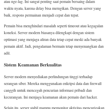
atau nge-lag. Ini sangat penting saat pemain bersaing dalam
waktu nyata, karena delay bisa merugikan. Dengan server yang
baik, respons permainan menjadi cepat dan tepat.
Pemain bisa menghindari masalah seperti timeout atau kegagalan
koneksi. Server modern biasanya dilengkapi dengan sistem
optimasi yang menjaga aliran data tetap cepat meski ada banyak
pemain aktif. Jadi, pengalaman bermain tetap menyenangkan dan
adil.
Sistem Keamanan Berkualitas
Server modern menyediakan perlindungan tinggi terhadap
serangan siber. Mereka menggunakan enkripsi data dan firewall
canggih untuk mencegah pencurian informasi pribadi dan
kecurangan. Ini menjaga keamanan akun pemain dari hacker.
Selain itu, server stabil mampu memonitor aktivitas mencurigakan