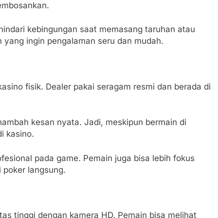
membosankan.
indari kebingungan saat memasang taruhan atau
ain yang ingin pengalaman seru dan mudah.
asino fisik. Dealer pakai seragam resmi dan berada di
enambah kesan nyata. Jadi, meskipun bermain di
i kasino.
fesional pada game. Pemain juga bisa lebih fokus
i poker langsung.
tas tinggi dengan kamera HD. Pemain bisa melihat