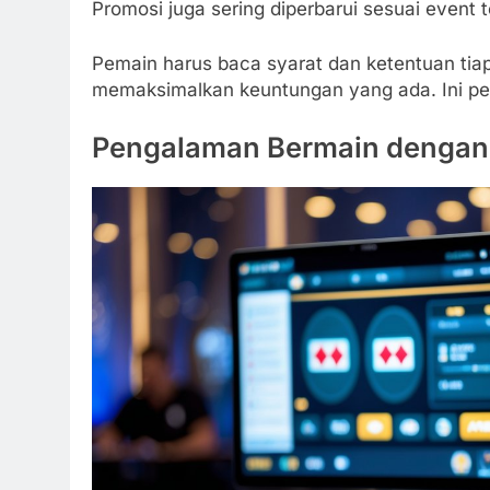
Promosi juga sering diperbarui sesuai event t
Pemain harus baca syarat dan ketentuan ti
memaksimalkan keuntungan yang ada. Ini pen
Pengalaman Bermain dengan D