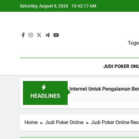
Skip
Saturday, August 8, 2026
10:42:19 AM
to
content
Toge
JUDI POKER ON
Berbasis Internet Untuk Pengalaman Bermain yang Lebih Mu
HEADLINES
Home
Judi Poker Online
Judi Poker Online Re