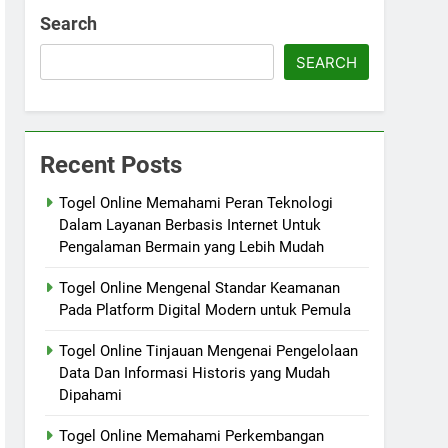
Search
SEARCH
Recent Posts
Togel Online Memahami Peran Teknologi
Dalam Layanan Berbasis Internet Untuk
Pengalaman Bermain yang Lebih Mudah
Togel Online Mengenal Standar Keamanan
Pada Platform Digital Modern untuk Pemula
Togel Online Tinjauan Mengenai Pengelolaan
Data Dan Informasi Historis yang Mudah
Dipahami
Togel Online Memahami Perkembangan