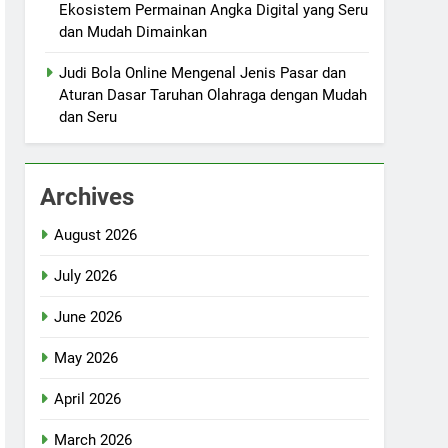
Ekosistem Permainan Angka Digital yang Seru
dan Mudah Dimainkan
Judi Bola Online Mengenal Jenis Pasar dan
Aturan Dasar Taruhan Olahraga dengan Mudah
dan Seru
Archives
August 2026
July 2026
June 2026
May 2026
April 2026
March 2026