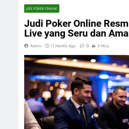
JUDI POKER ONLINE
Judi Poker Online Resm
Live yang Seru dan Am
0
Admin
11 Months Ago
5 Mins