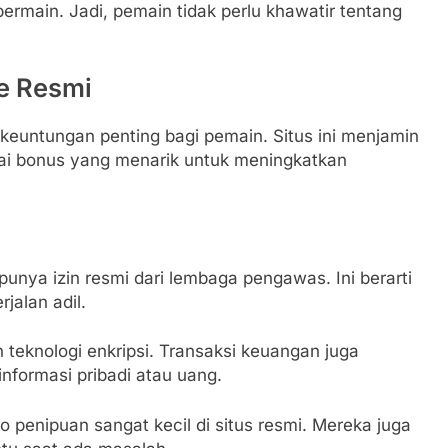
main. Jadi, pemain tidak perlu khawatir tentang
e Resmi
keuntungan penting bagi pemain. Situs ini menjamin
ai bonus yang menarik untuk meningkatkan
punya izin resmi dari lembaga pengawas. Ini berarti
jalan adil.
teknologi enkripsi. Transaksi keuangan juga
informasi pribadi atau uang.
o penipuan sangat kecil di situs resmi. Mereka juga