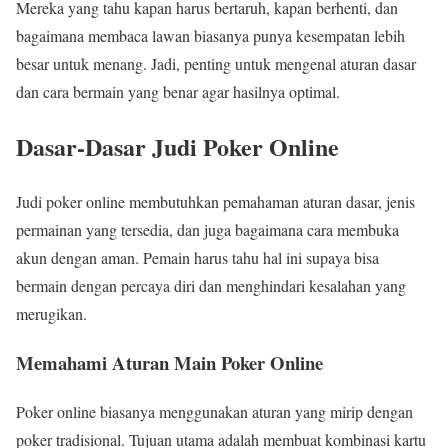
Mereka yang tahu kapan harus bertaruh, kapan berhenti, dan
bagaimana membaca lawan biasanya punya kesempatan lebih
besar untuk menang. Jadi, penting untuk mengenal aturan dasar
dan cara bermain yang benar agar hasilnya optimal.
Dasar-Dasar Judi Poker Online
Judi poker online membutuhkan pemahaman aturan dasar, jenis
permainan yang tersedia, dan juga bagaimana cara membuka
akun dengan aman. Pemain harus tahu hal ini supaya bisa
bermain dengan percaya diri dan menghindari kesalahan yang
merugikan.
Memahami Aturan Main Poker Online
Poker online biasanya menggunakan aturan yang mirip dengan
poker tradisional. Tujuan utama adalah membuat kombinasi kartu