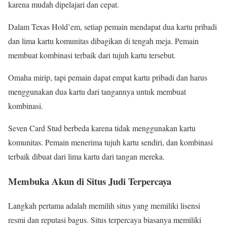
karena mudah dipelajari dan cepat.
Dalam Texas Hold’em, setiap pemain mendapat dua kartu pribadi
dan lima kartu komunitas dibagikan di tengah meja. Pemain
membuat kombinasi terbaik dari tujuh kartu tersebut.
Omaha mirip, tapi pemain dapat empat kartu pribadi dan harus
menggunakan dua kartu dari tangannya untuk membuat
kombinasi.
Seven Card Stud berbeda karena tidak menggunakan kartu
komunitas. Pemain menerima tujuh kartu sendiri, dan kombinasi
terbaik dibuat dari lima kartu dari tangan mereka.
Membuka Akun di Situs Judi Terpercaya
Langkah pertama adalah memilih situs yang memiliki lisensi
resmi dan reputasi bagus. Situs terpercaya biasanya memiliki