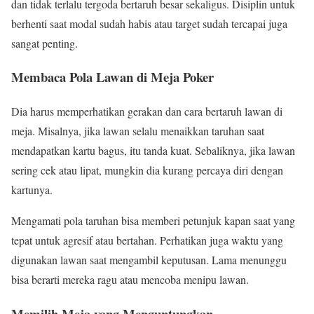
dan tidak terlalu tergoda bertaruh besar sekaligus. Disiplin untuk
berhenti saat modal sudah habis atau target sudah tercapai juga
sangat penting.
Membaca Pola Lawan di Meja Poker
Dia harus memperhatikan gerakan dan cara bertaruh lawan di
meja. Misalnya, jika lawan selalu menaikkan taruhan saat
mendapatkan kartu bagus, itu tanda kuat. Sebaliknya, jika lawan
sering cek atau lipat, mungkin dia kurang percaya diri dengan
kartunya.
Mengamati pola taruhan bisa memberi petunjuk kapan saat yang
tepat untuk agresif atau bertahan. Perhatikan juga waktu yang
digunakan lawan saat mengambil keputusan. Lama menunggu
bisa berarti mereka ragu atau mencoba menipu lawan.
Memilih Meja yang Menguntungkan