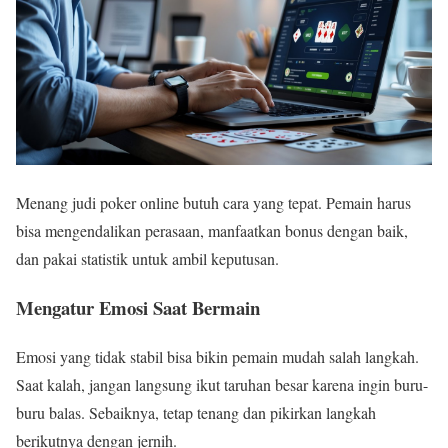
Menang judi poker online butuh cara yang tepat. Pemain harus
bisa mengendalikan perasaan, manfaatkan bonus dengan baik,
dan pakai statistik untuk ambil keputusan.
Mengatur Emosi Saat Bermain
Emosi yang tidak stabil bisa bikin pemain mudah salah langkah.
Saat kalah, jangan langsung ikut taruhan besar karena ingin buru-
buru balas. Sebaiknya, tetap tenang dan pikirkan langkah
berikutnya dengan jernih.