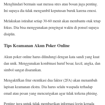
Menghindari bermain saat merasa stres atau bosan juga penting.
Ini supaya dia tidak mengambil keputusan buruk karena emosi.
Melakukan istirahat setiap 30-60 menit akan membantu otak tetap
fokus. Dia bisa menggunakan pengingat waktu di ponsel supaya
disiplin.
Tips Keamanan Akun Poker Online
Akun poker online harus dilindungi dengan kata sandi yang kuat
dan unik. Menggunakan kombinasi huruf besar, kecil, angka, dan
simbol sangat disarankan.
Mengaktifkan fitur otentikasi dua faktor (2FA) akan menambah
lapisan keamanan ekstra. Dia harus selalu waspada terhadap
email atau pesan yang mencurigakan agar tidak terkena phising.
Penting juga untuk tidak membagikan informasi login kepada