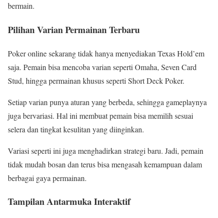
bermain.
Pilihan Varian Permainan Terbaru
Poker online sekarang tidak hanya menyediakan Texas Hold’em
saja. Pemain bisa mencoba varian seperti Omaha, Seven Card
Stud, hingga permainan khusus seperti Short Deck Poker.
Setiap varian punya aturan yang berbeda, sehingga gameplaynya
juga bervariasi. Hal ini membuat pemain bisa memilih sesuai
selera dan tingkat kesulitan yang diinginkan.
Variasi seperti ini juga menghadirkan strategi baru. Jadi, pemain
tidak mudah bosan dan terus bisa mengasah kemampuan dalam
berbagai gaya permainan.
Tampilan Antarmuka Interaktif