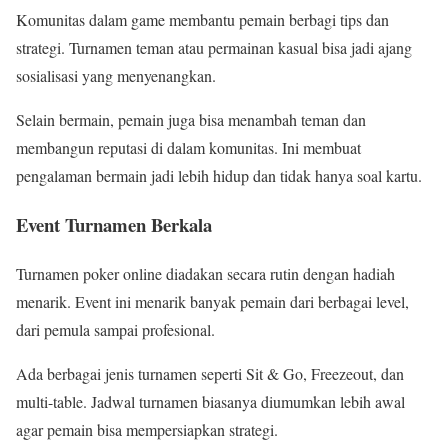
Komunitas dalam game membantu pemain berbagi tips dan
strategi. Turnamen teman atau permainan kasual bisa jadi ajang
sosialisasi yang menyenangkan.
Selain bermain, pemain juga bisa menambah teman dan
membangun reputasi di dalam komunitas. Ini membuat
pengalaman bermain jadi lebih hidup dan tidak hanya soal kartu.
Event Turnamen Berkala
Turnamen poker online diadakan secara rutin dengan hadiah
menarik. Event ini menarik banyak pemain dari berbagai level,
dari pemula sampai profesional.
Ada berbagai jenis turnamen seperti Sit & Go, Freezeout, dan
multi-table. Jadwal turnamen biasanya diumumkan lebih awal
agar pemain bisa mempersiapkan strategi.