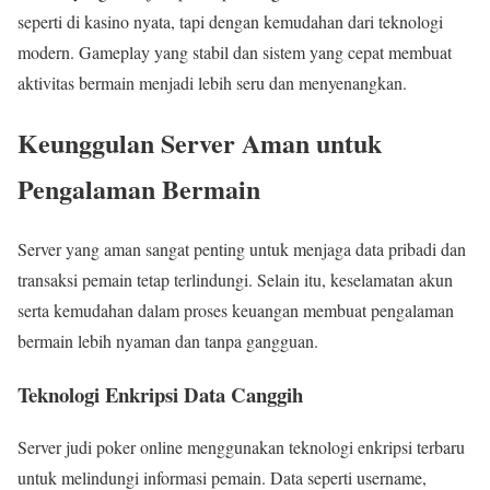
seperti di kasino nyata, tapi dengan kemudahan dari teknologi
modern. Gameplay yang stabil dan sistem yang cepat membuat
aktivitas bermain menjadi lebih seru dan menyenangkan.
Keunggulan Server Aman untuk
Pengalaman Bermain
Server yang aman sangat penting untuk menjaga data pribadi dan
transaksi pemain tetap terlindungi. Selain itu, keselamatan akun
serta kemudahan dalam proses keuangan membuat pengalaman
bermain lebih nyaman dan tanpa gangguan.
Teknologi Enkripsi Data Canggih
Server judi poker online menggunakan teknologi enkripsi terbaru
untuk melindungi informasi pemain. Data seperti username,