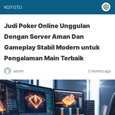
KOITOTO
Judi Poker Online Unggulan
Dengan Server Aman Dan
Gameplay Stabil Modern untuk
Pengalaman Main Terbaik
admin
2 months ago