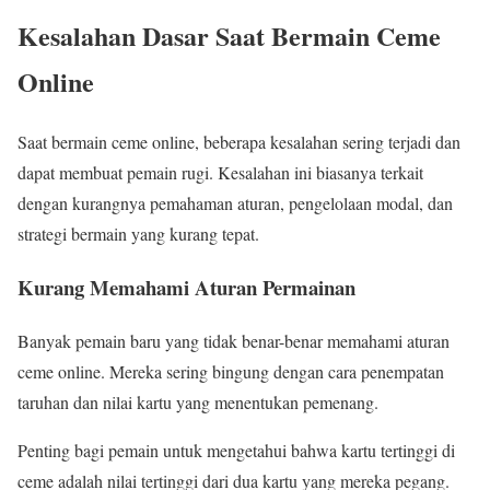
Kesalahan Dasar Saat Bermain Ceme
Online
Saat bermain ceme online, beberapa kesalahan sering terjadi dan
dapat membuat pemain rugi. Kesalahan ini biasanya terkait
dengan kurangnya pemahaman aturan, pengelolaan modal, dan
strategi bermain yang kurang tepat.
Kurang Memahami Aturan Permainan
Banyak pemain baru yang tidak benar-benar memahami aturan
ceme online. Mereka sering bingung dengan cara penempatan
taruhan dan nilai kartu yang menentukan pemenang.
Penting bagi pemain untuk mengetahui bahwa kartu tertinggi di
ceme adalah nilai tertinggi dari dua kartu yang mereka pegang.