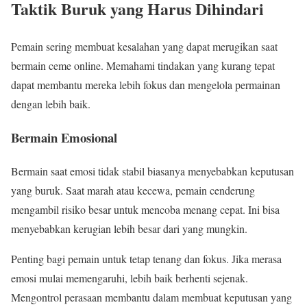
Taktik Buruk yang Harus Dihindari
Pemain sering membuat kesalahan yang dapat merugikan saat
bermain ceme online. Memahami tindakan yang kurang tepat
dapat membantu mereka lebih fokus dan mengelola permainan
dengan lebih baik.
Bermain Emosional
Bermain saat emosi tidak stabil biasanya menyebabkan keputusan
yang buruk. Saat marah atau kecewa, pemain cenderung
mengambil risiko besar untuk mencoba menang cepat. Ini bisa
menyebabkan kerugian lebih besar dari yang mungkin.
Penting bagi pemain untuk tetap tenang dan fokus. Jika merasa
emosi mulai memengaruhi, lebih baik berhenti sejenak.
Mengontrol perasaan membantu dalam membuat keputusan yang