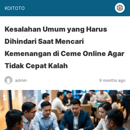
KOITOTO
Kesalahan Umum yang Harus
Dihindari Saat Mencari
Kemenangan di Ceme Online Agar
Tidak Cepat Kalah
admin
9 months ago