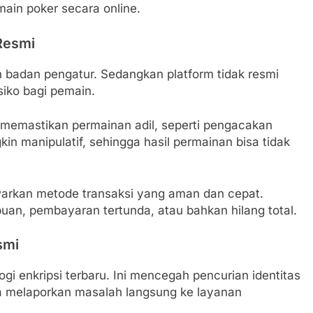
ain poker secara online.
Resmi
eh badan pengatur. Sedangkan platform tidak resmi
isiko bagi pemain.
memastikan permainan adil, seperti pengacakan
kin manipulatif, sehingga hasil permainan bisa tidak
warkan metode transaksi yang aman dan cepat.
ipuan, pembayaran tertunda, atau bahkan hilang total.
smi
i enkripsi terbaru. Ini mencegah pencurian identitas
sa melaporkan masalah langsung ke layanan