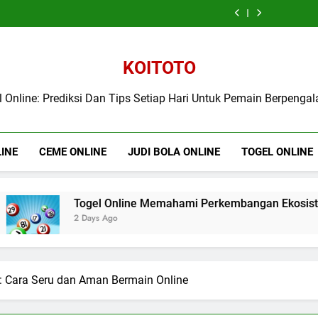
Judi
Judi
Online
Tinjauan
Memahami
Online
Online
Tinjauan
Memahami
Bola
Bola
Panduan
Mengenai
Perkembangan
Mengenal
Panduan
Mengenai
Perkembangan
Online
Online
Memahami
Pengelolaan
Ekosistem
Jenis
Memahami
Pengelolaan
Ekosistem
Mengenal
Panduan
Cara
Data
Permainan
Pasar
Cara
Data
Permainan
Jenis
Memahami
Kerja
Dan
Angka
dan
Kerja
Dan
Angka
Pasar
Cara
KOITOTO
Platform
Informasi
Digital
Aturan
Platform
Informasi
Digital
dan
Kerja
Digital
Historis
yang
Dasar
Digital
Historis
yang
Aturan
Platform
dengan
yang
Seru
Taruhan
dengan
yang
Seru
Dasar
Digital
l Online: Prediksi Dan Tips Setiap Hari Untuk Pemain Berpenga
Mudah
Mudah
dan
Olahraga
Mudah
Mudah
dan
Taruhan
dengan
dan
Dipahami
Mudah
dengan
dan
Dipahami
Mudah
Olahraga
Mudah
Seru
Dimainkan
Mudah
Seru
Dimainkan
dengan
dan
dan
Mudah
Seru
Seru
dan
LINE
CEME ONLINE
JUDI BOLA ONLINE
TOGEL ONLINE
Seru
gel Online Memahami Perkembangan Ekosistem Permainan An
ays Ago
: Cara Seru dan Aman Bermain Online