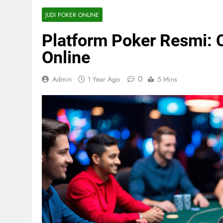
JUDI POKER ONLINE
Platform Poker Resmi: 
Online
0
Admin
1 Year Ago
5 Mins