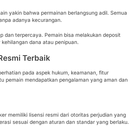
main yakin bahwa permainan berlangsung adil. Semua
 tanpa adanya kecurangan.
p dan terpercaya. Pemain bisa melakukan deposit
r kehilangan dana atau penipuan.
Resmi Terbaik
erhatian pada aspek hukum, keamanan, fitur
bantu pemain mendapatkan pengalaman yang aman dan
 memiliki lisensi resmi dari otoritas perjudian yang
perasi sesuai dengan aturan dan standar yang berlaku.