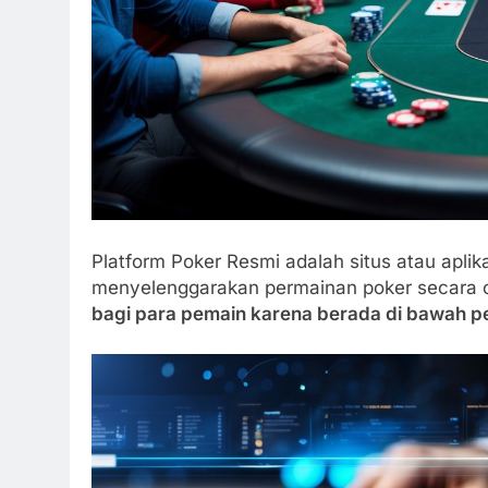
Platform Poker Resmi adalah situs atau aplik
menyelenggarakan permainan poker secara o
bagi para pemain karena berada di bawah 