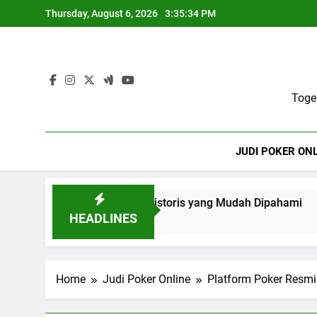
Skip
Thursday, August 6, 2026
3:35:35 PM
to
content
Toge
JUDI POKER ON
n Informasi Historis yang Mudah Dipahami
To
2 D
HEADLINES
Home
Judi Poker Online
Platform Poker Resmi