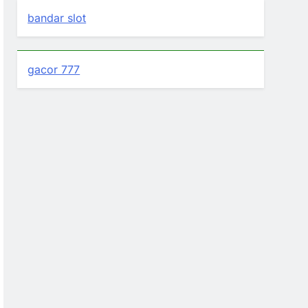
bandar slot
gacor 777