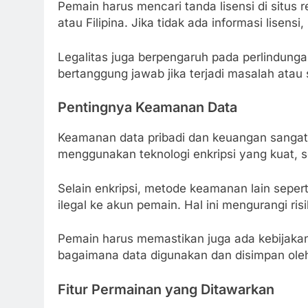
Pemain harus mencari tanda lisensi di situs r
atau Filipina. Jika tidak ada informasi lisensi
Legalitas juga berpengaruh pada perlindunga
bertanggung jawab jika terjadi masalah atau
Pentingnya Keamanan Data
Keamanan data pribadi dan keuangan sangat p
menggunakan teknologi enkripsi yang kuat, s
Selain enkripsi, metode keamanan lain sepe
ilegal ke akun pemain. Hal ini mengurangi ris
Pemain harus memastikan juga ada kebijakan 
bagaimana data digunakan dan disimpan oleh
Fitur Permainan yang Ditawarkan