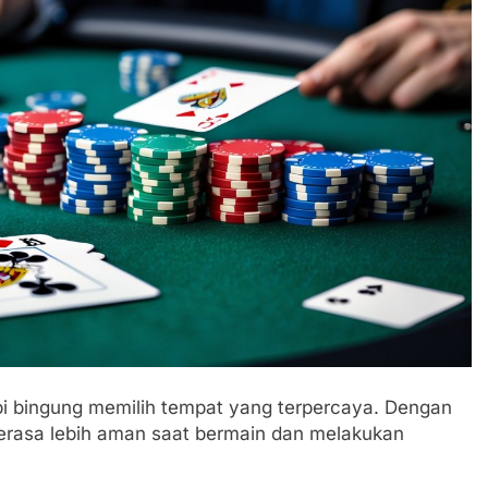
pi bingung memilih tempat yang terpercaya. Dengan
merasa lebih aman saat bermain dan melakukan