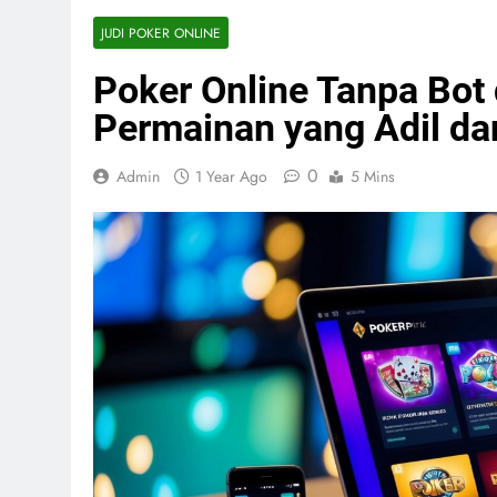
JUDI POKER ONLINE
Poker Online Tanpa Bot 
Permainan yang Adil da
0
Admin
1 Year Ago
5 Mins