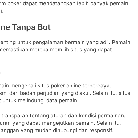
orm poker dapat mendatangkan lebih banyak pemain
i.
ine Tanpa Bot
 penting untuk pengalaman bermain yang adil. Pemain
memastikan mereka memilih situs yang dapat
a
in mengenali situs poker online terpercaya.
mi dari badan perjudian yang diakui. Selain itu, situs
t untuk melindungi data pemain.
 transparan tentang aturan dan kondisi permainan.
ran yang dapat mengejutkan pemain. Selain itu,
elanggan yang mudah dihubungi dan responsif.