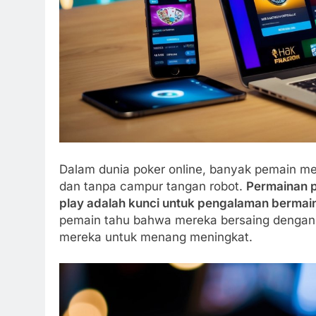
Dalam dunia poker online, banyak pemain me
dan tanpa campur tangan robot.
Permainan p
play adalah kunci untuk pengalaman berm
pemain tahu bahwa mereka bersaing dengan
mereka untuk menang meningkat.