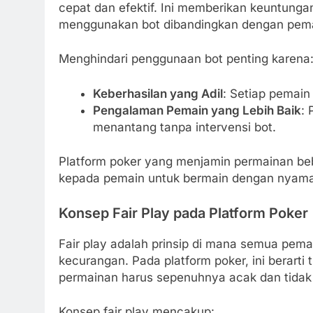
cepat dan efektif. Ini memberikan keuntung
menggunakan bot dibandingkan dengan pema
Menghindari penggunaan bot penting karena
Keberhasilan yang Adil
: Setiap pemain
Pengalaman Pemain yang Lebih Baik
:
menantang tanpa intervensi bot.
Platform poker yang menjamin permainan be
kepada pemain untuk bermain dengan nyam
Konsep Fair Play pada Platform Poker
Fair play adalah prinsip di mana semua pema
kecurangan. Pada platform poker, ini berarti 
permainan harus sepenuhnya acak dan tidak t
Konsep fair play mencakup: