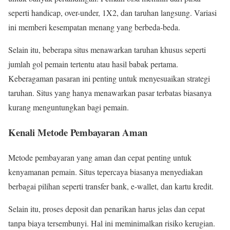
seperti handicap, over-under, 1X2, dan taruhan langsung. Variasi
ini memberi kesempatan menang yang berbeda-beda.
Selain itu, beberapa situs menawarkan taruhan khusus seperti
jumlah gol pemain tertentu atau hasil babak pertama.
Keberagaman pasaran ini penting untuk menyesuaikan strategi
taruhan. Situs yang hanya menawarkan pasar terbatas biasanya
kurang menguntungkan bagi pemain.
Kenali Metode Pembayaran Aman
Metode pembayaran yang aman dan cepat penting untuk
kenyamanan pemain. Situs tepercaya biasanya menyediakan
berbagai pilihan seperti transfer bank, e-wallet, dan kartu kredit.
Selain itu, proses deposit dan penarikan harus jelas dan cepat
tanpa biaya tersembunyi. Hal ini meminimalkan risiko kerugian.