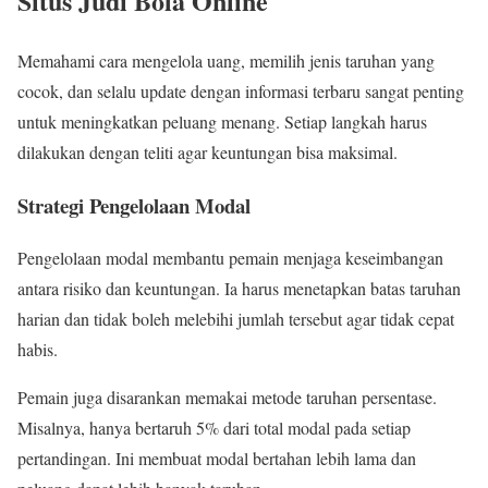
Situs Judi Bola Online
Memahami cara mengelola uang, memilih jenis taruhan yang
cocok, dan selalu update dengan informasi terbaru sangat penting
untuk meningkatkan peluang menang. Setiap langkah harus
dilakukan dengan teliti agar keuntungan bisa maksimal.
Strategi Pengelolaan Modal
Pengelolaan modal membantu pemain menjaga keseimbangan
antara risiko dan keuntungan. Ia harus menetapkan batas taruhan
harian dan tidak boleh melebihi jumlah tersebut agar tidak cepat
habis.
Pemain juga disarankan memakai metode taruhan persentase.
Misalnya, hanya bertaruh 5% dari total modal pada setiap
pertandingan. Ini membuat modal bertahan lebih lama dan