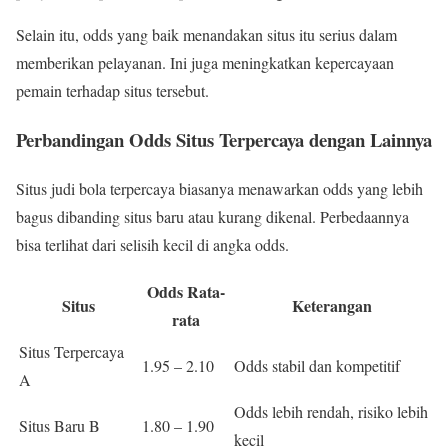
Selain itu, odds yang baik menandakan situs itu serius dalam
memberikan pelayanan. Ini juga meningkatkan kepercayaan
pemain terhadap situs tersebut.
Perbandingan Odds Situs Terpercaya dengan Lainnya
Situs judi bola terpercaya biasanya menawarkan odds yang lebih
bagus dibanding situs baru atau kurang dikenal. Perbedaannya
bisa terlihat dari selisih kecil di angka odds.
Odds Rata-
Situs
Keterangan
rata
Situs Terpercaya
1.95 – 2.10
Odds stabil dan kompetitif
A
Odds lebih rendah, risiko lebih
Situs Baru B
1.80 – 1.90
kecil