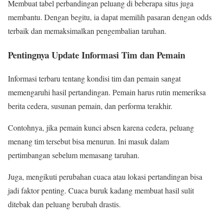
Membuat tabel perbandingan peluang di beberapa situs juga
membantu. Dengan begitu, ia dapat memilih pasaran dengan odds
terbaik dan memaksimalkan pengembalian taruhan.
Pentingnya Update Informasi Tim dan Pemain
Informasi terbaru tentang kondisi tim dan pemain sangat
memengaruhi hasil pertandingan. Pemain harus rutin memeriksa
berita cedera, susunan pemain, dan performa terakhir.
Contohnya, jika pemain kunci absen karena cedera, peluang
menang tim tersebut bisa menurun. Ini masuk dalam
pertimbangan sebelum memasang taruhan.
Juga, mengikuti perubahan cuaca atau lokasi pertandingan bisa
jadi faktor penting. Cuaca buruk kadang membuat hasil sulit
ditebak dan peluang berubah drastis.