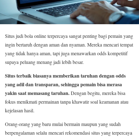
Situs judi bola online terpercaya sangat penting bagi pemain yang
ingin bertaruh dengan aman dan nyaman. Mereka mencari tempat
yang tidak hanya aman, tapi juga menawarkan odds kompetitif
supaya peluang menang jadi lebih besar.
Situs terbaik biasanya memberikan taruhan dengan odds
yang adil dan transparan, sehingga pemain bisa merasa
yakin saat memasang taruhan.
Dengan begitu, mereka bisa
fokus menikmati permainan tanpa khawatir soal keamanan atau
kejelasan hasil.
Orang-orang yang baru mulai bermain maupun yang sudah
berpengalaman selalu mencari rekomendasi situs yang terpercaya