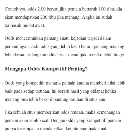
Contohnya, odds 2.00 berarti jika pemain bertaruh 100 ribu, dia
akan mendapatkan 200 ribu jika menang. Angka ini sudah
termasuk modal awal.
Odds mencerminkan peluang suatu kejadian terjadi dalam
pertandingan. Jadi, odds yang lebih kecil berarti peluang menang
lebih besar, sedangkan odds besar menunjukan risiko lebih tinggi.
Mengapa Odds Kompetitif Penting?
Odds yang kompetitif menarik pemain karena memberi nilai lebih
baik pada setiap taruhan. Ini berarti hasil yang didapat ketika
menang bisa lebih besar dibanding taruhan di situs lain.
Jika sebuah situs memberikan odds rendah, maka kemenangan
pemain akan lebih kecil. Dengan odds yang kompetitif, pemain
punya kesempatan mendapatkan keuntungan maksimal.