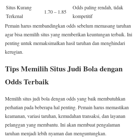
Situs Kurang
Odds paling rendah, tidak
1.70 – 1.85
Terkenal
kompetitif
Pemain harus membandingkan odds sebelum memasang taruhan
agar bisa memilih situs yang memberikan keuntungan terbaik. Ini
penting untuk memaksimalkan hasil taruhan dan menghindari
kerugian.
Tips Memilih Situs Judi Bola dengan
Odds Terbaik
Memilih situs judi bola dengan odds yang baik membutuhkan
perhatian pada beberapa hal penting. Pemain harus memastikan
keamanan, variasi taruhan, kemudahan transaksi, dan layanan
pelanggan yang membantu. Ini akan membuat pengalaman
taruhan menjadi lebih nyaman dan menguntungkan.