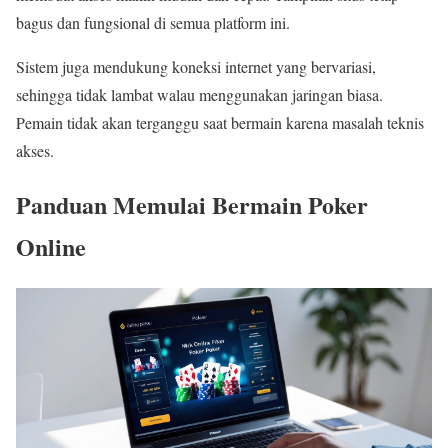
bagus dan fungsional di semua platform ini.
Sistem juga mendukung koneksi internet yang bervariasi,
sehingga tidak lambat walau menggunakan jaringan biasa.
Pemain tidak akan terganggu saat bermain karena masalah teknis
akses.
Panduan Memulai Bermain Poker
Online