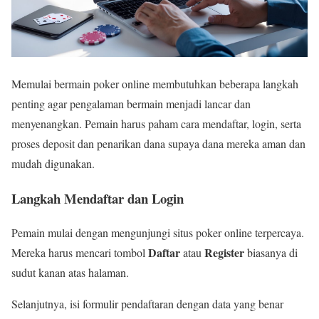
Memulai bermain poker online membutuhkan beberapa langkah
penting agar pengalaman bermain menjadi lancar dan
menyenangkan. Pemain harus paham cara mendaftar, login, serta
proses deposit dan penarikan dana supaya dana mereka aman dan
mudah digunakan.
Langkah Mendaftar dan Login
Pemain mulai dengan mengunjungi situs poker online terpercaya.
Daftar
Register
Mereka harus mencari tombol
atau
biasanya di
sudut kanan atas halaman.
Selanjutnya, isi formulir pendaftaran dengan data yang benar