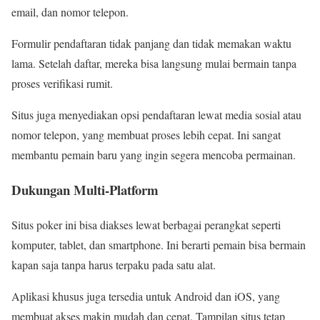
email, dan nomor telepon.
Formulir pendaftaran tidak panjang dan tidak memakan waktu
lama. Setelah daftar, mereka bisa langsung mulai bermain tanpa
proses verifikasi rumit.
Situs juga menyediakan opsi pendaftaran lewat media sosial atau
nomor telepon, yang membuat proses lebih cepat. Ini sangat
membantu pemain baru yang ingin segera mencoba permainan.
Dukungan Multi-Platform
Situs poker ini bisa diakses lewat berbagai perangkat seperti
komputer, tablet, dan smartphone. Ini berarti pemain bisa bermain
kapan saja tanpa harus terpaku pada satu alat.
Aplikasi khusus juga tersedia untuk Android dan iOS, yang
membuat akses makin mudah dan cepat. Tampilan situs tetap