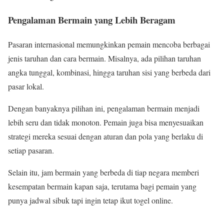
Pengalaman Bermain yang Lebih Beragam
Pasaran internasional memungkinkan pemain mencoba berbagai
jenis taruhan dan cara bermain. Misalnya, ada pilihan taruhan
angka tunggal, kombinasi, hingga taruhan sisi yang berbeda dari
pasar lokal.
Dengan banyaknya pilihan ini, pengalaman bermain menjadi
lebih seru dan tidak monoton. Pemain juga bisa menyesuaikan
strategi mereka sesuai dengan aturan dan pola yang berlaku di
setiap pasaran.
Selain itu, jam bermain yang berbeda di tiap negara memberi
kesempatan bermain kapan saja, terutama bagi pemain yang
punya jadwal sibuk tapi ingin tetap ikut togel online.