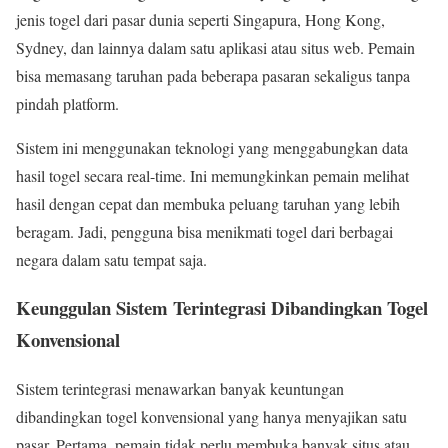
jenis togel dari pasar dunia seperti Singapura, Hong Kong,
Sydney, dan lainnya dalam satu aplikasi atau situs web. Pemain
bisa memasang taruhan pada beberapa pasaran sekaligus tanpa
pindah platform.
Sistem ini menggunakan teknologi yang menggabungkan data
hasil togel secara real-time. Ini memungkinkan pemain melihat
hasil dengan cepat dan membuka peluang taruhan yang lebih
beragam. Jadi, pengguna bisa menikmati togel dari berbagai
negara dalam satu tempat saja.
Keunggulan Sistem Terintegrasi Dibandingkan Togel
Konvensional
Sistem terintegrasi menawarkan banyak keuntungan
dibandingkan togel konvensional yang hanya menyajikan satu
pasar. Pertama, pemain tidak perlu membuka banyak situs atau