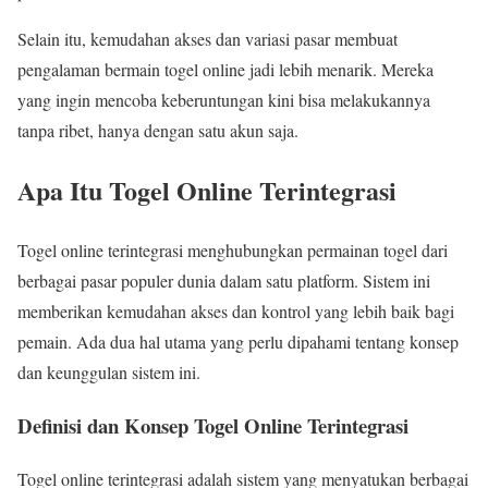
Selain itu, kemudahan akses dan variasi pasar membuat
pengalaman bermain togel online jadi lebih menarik. Mereka
yang ingin mencoba keberuntungan kini bisa melakukannya
tanpa ribet, hanya dengan satu akun saja.
Apa Itu Togel Online Terintegrasi
Togel online terintegrasi menghubungkan permainan togel dari
berbagai pasar populer dunia dalam satu platform. Sistem ini
memberikan kemudahan akses dan kontrol yang lebih baik bagi
pemain. Ada dua hal utama yang perlu dipahami tentang konsep
dan keunggulan sistem ini.
Definisi dan Konsep Togel Online Terintegrasi
Togel online terintegrasi adalah sistem yang menyatukan berbagai