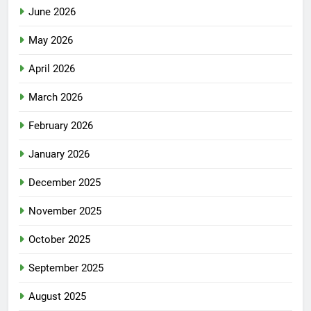
June 2026
May 2026
April 2026
March 2026
February 2026
January 2026
December 2025
November 2025
October 2025
September 2025
August 2025