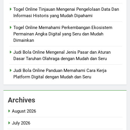
Togel Online Tinjauan Mengenai Pengelolaan Data Dan
Informasi Historis yang Mudah Dipahami
Togel Online Memahami Perkembangan Ekosistem
Permainan Angka Digital yang Seru dan Mudah
Dimainkan
Judi Bola Online Mengenal Jenis Pasar dan Aturan
Dasar Taruhan Olahraga dengan Mudah dan Seru
Judi Bola Online Panduan Memahami Cara Kerja
Platform Digital dengan Mudah dan Seru
Archives
August 2026
July 2026