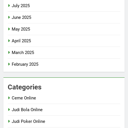
July 2025
June 2025
May 2025
April 2025
March 2025
February 2025
Categories
Ceme Online
Judi Bola Online
Judi Poker Online