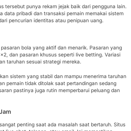
s tersebut punya rekam jejak baik dari pengguna lain.
a data pribadi dan transaksi pemain memakai sistem
ari pencurian identitas atau penipuan uang.
 pasaran bola yang aktif dan menarik. Pasaran yang
1×2, dan pasaran khusus seperti live betting. Variasi
an taruhan sesuai strategi mereka.
kan sistem yang stabil dan mampu menerima taruhan
han pemain tidak ditolak saat pertandingan sedang
saran pastinya juga rutin memperbarui peluang dan
 Jam
ngat penting saat ada masalah saat bertaruh. Situs