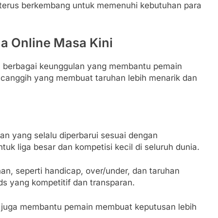
e terus berkembang untuk memenuhi kebutuhan para
a Online Masa Kini
kan berbagai keunggulan yang membantu pemain
 canggih yang membuat taruhan lebih menarik dan
n yang selalu diperbarui sesuai dengan
tuk liga besar dan kompetisi kecil di seluruh dunia.
an, seperti handicap, over/under, dan taruhan
ds yang kompetitif dan transparan.
n juga membantu pemain membuat keputusan lebih