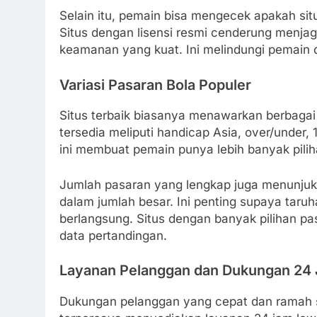
Selain itu, pemain bisa mengecek apakah situ
Situs dengan lisensi resmi cenderung menjag
keamanan yang kuat. Ini melindungi pemain d
Variasi Pasaran Bola Populer
Situs terbaik biasanya menawarkan berbagai
tersedia meliputi handicap Asia, over/under, 
ini membuat pemain punya lebih banyak pilih
Jumlah pasaran yang lengkap juga menunjuk
dalam jumlah besar. Ini penting supaya taru
berlangsung. Situs dengan banyak pilihan pa
data pertandingan.
Layanan Pelanggan dan Dukungan 24
Dukungan pelanggan yang cepat dan ramah sa