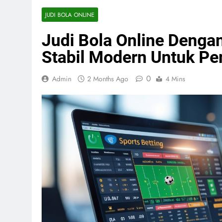
JUDI BOLA ONLINE
Judi Bola Online Denga
Stabil Modern Untuk P
0
Admin
2 Months Ago
4 Mins