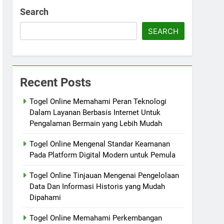
Search
SEARCH
Recent Posts
Togel Online Memahami Peran Teknologi
Dalam Layanan Berbasis Internet Untuk
Pengalaman Bermain yang Lebih Mudah
Togel Online Mengenal Standar Keamanan
Pada Platform Digital Modern untuk Pemula
Togel Online Tinjauan Mengenai Pengelolaan
Data Dan Informasi Historis yang Mudah
Dipahami
Togel Online Memahami Perkembangan