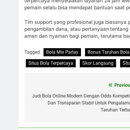
terpercaya menyediakan layanan 24 jam lewat
pemain selalu bisa mendapat bantuan saat pe
Tim support yang profesional juga biasanya 
pengambilan dana, atau pertanyaan tentang 
aman dan nyaman bagi pemain, terutama bagi
Tagged:
Bola Mix Parlay
Bonus Taruhan Bola
Situs Bola Terpercaya
Skor Langsung
Str
Previou
Post
navigation
Judi Bola Online Modern Dengan Odds Kompetit
Dan Transparan Stabil Untuk Pengalam
Taruhan Terba