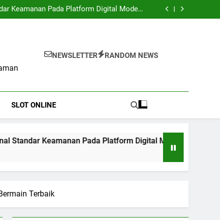
Teknologi Dalam Layanan Berbasis Internet
ntuk Pengalaman Bermain yang Lebih Mudah
dar Keamanan Pada Platform Digital Modern
untuk Pemula
ai Pengelolaan Data Dan Informasi Historis
yang Mudah Dipahami
 Perkembangan Ekosistem Permainan Angka
Digital yang Seru dan Mudah Dimainkan
Teknologi Dalam Layanan Berbasis Internet
ntuk Pengalaman Bermain yang Lebih Mudah
dar Keamanan Pada Platform Digital Modern
untuk Pemula
ai Pengelolaan Data Dan Informasi Historis
NEWSLETTER
RANDOM NEWS
yang Mudah Dipahami
 Perkembangan Ekosistem Permainan Angka
laman
Digital yang Seru dan Mudah Dimainkan
SLOT ONLINE
manan Pada Platform Digital Modern untuk Pemula
Bermain Terbaik