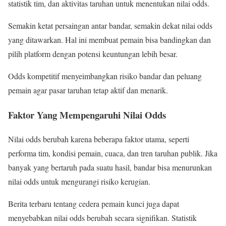
statistik tim, dan aktivitas taruhan untuk menentukan nilai odds.
Semakin ketat persaingan antar bandar, semakin dekat nilai odds
yang ditawarkan. Hal ini membuat pemain bisa bandingkan dan
pilih platform dengan potensi keuntungan lebih besar.
Odds kompetitif menyeimbangkan risiko bandar dan peluang
pemain agar pasar taruhan tetap aktif dan menarik.
Faktor Yang Mempengaruhi Nilai Odds
Nilai odds berubah karena beberapa faktor utama, seperti
performa tim, kondisi pemain, cuaca, dan tren taruhan publik. Jika
banyak yang bertaruh pada suatu hasil, bandar bisa menurunkan
nilai odds untuk mengurangi risiko kerugian.
Berita terbaru tentang cedera pemain kunci juga dapat
menyebabkan nilai odds berubah secara signifikan. Statistik