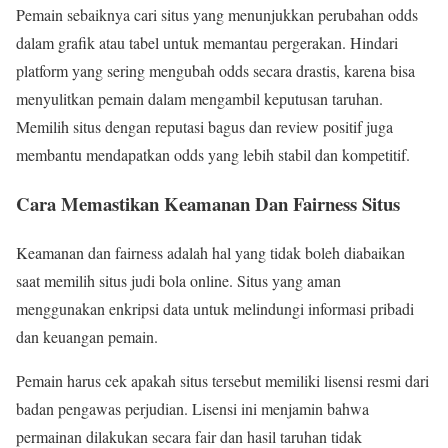
Pemain sebaiknya cari situs yang menunjukkan perubahan odds
dalam grafik atau tabel untuk memantau pergerakan. Hindari
platform yang sering mengubah odds secara drastis, karena bisa
menyulitkan pemain dalam mengambil keputusan taruhan.
Memilih situs dengan reputasi bagus dan review positif juga
membantu mendapatkan odds yang lebih stabil dan kompetitif.
Cara Memastikan Keamanan Dan Fairness Situs
Keamanan dan fairness adalah hal yang tidak boleh diabaikan
saat memilih situs judi bola online. Situs yang aman
menggunakan enkripsi data untuk melindungi informasi pribadi
dan keuangan pemain.
Pemain harus cek apakah situs tersebut memiliki lisensi resmi dari
badan pengawas perjudian. Lisensi ini menjamin bahwa
permainan dilakukan secara fair dan hasil taruhan tidak