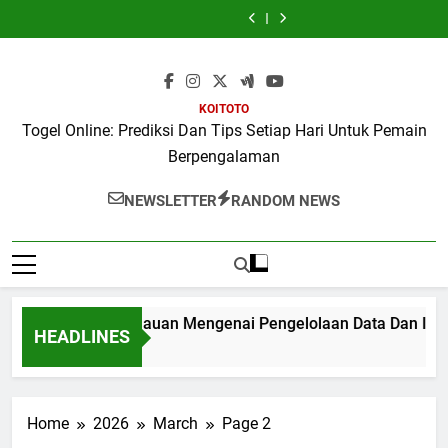
Judi
Judi
Skip
Online
Tinjauan
Memahami
Online
Online
Tinjauan
Memahami
Bola
Bola
Panduan
Mengenai
Perkembangan
Mengenal
Panduan
Mengenai
Perkembangan
Online
Online
to
Memahami
Pengelolaan
Ekosistem
Jenis
Memahami
Pengelolaan
Ekosistem
Mengenal
Panduan
content
Cara
Data
Permainan
Pasar
Cara
Data
Permainan
Jenis
Memahami
Kerja
Dan
Angka
dan
Kerja
Dan
Angka
Pasar
Cara
Platform
Informasi
Digital
Aturan
Platform
Informasi
Digital
dan
Kerja
Digital
Historis
yang
KOITOTO
Dasar
Digital
Historis
yang
Aturan
Platform
dengan
yang
Seru
Taruhan
dengan
yang
Seru
Dasar
Digital
Togel Online: Prediksi Dan Tips Setiap Hari Untuk Pemain
Mudah
Mudah
dan
Olahraga
Mudah
Mudah
dan
Taruhan
dengan
Berpengalaman
dan
Dipahami
Mudah
dengan
dan
Dipahami
Mudah
Olahraga
Mudah
Seru
Dimainkan
Mudah
Seru
Dimainkan
dengan
dan
dan
Mudah
Seru
NEWSLETTER
RANDOM NEWS
Seru
dan
Seru
Togel Online Tinjauan Mengenai Pengelolaan Data Dan Infor
HEADLINES
8 Hours Ago
Home
2026
March
Page 2