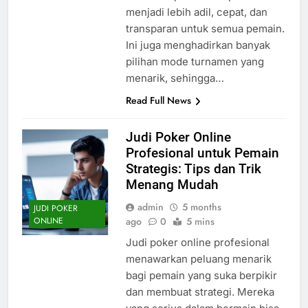
menjadi lebih adil, cepat, dan
transparan untuk semua pemain.
Ini juga menghadirkan banyak
pilihan mode turnamen yang
menarik, sehingga…
Read Full News
Judi Poker Online
Profesional untuk Pemain
Strategis: Tips dan Trik
Menang Mudah
admin
5 months
JUDI POKER
ONLINE
ago
0
5 mins
Judi poker online profesional
menawarkan peluang menarik
bagi pemain yang suka berpikir
dan membuat strategi. Mereka