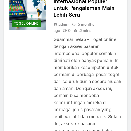
Internasional Populer
untuk Pengalaman Main
Lebih Seru
TOGEL ONLINE
admin
5 months
ago
0
5 mins
Guammarinelab – Togel online
dengan akses pasaran
internasional populer semakin
diminati oleh banyak pemain. Ini
memberikan kesempatan untuk
bermain di berbagai pasar togel
dari seluruh dunia secara mudah
dan aman. Dengan akses ini,
pemain bisa mencoba
keberuntungan mereka di
berbagai jenis pasaran yang
lebih variatif dan menarik. Selain
itu, akses ke pasaran
internasional juga membuka…