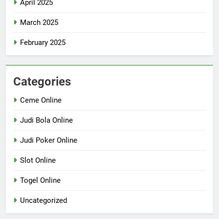
April 2025
March 2025
February 2025
Categories
Ceme Online
Judi Bola Online
Judi Poker Online
Slot Online
Togel Online
Uncategorized