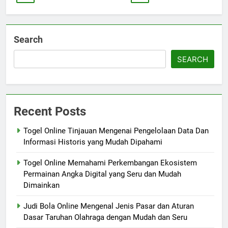
Search
SEARCH
Recent Posts
Togel Online Tinjauan Mengenai Pengelolaan Data Dan
Informasi Historis yang Mudah Dipahami
Togel Online Memahami Perkembangan Ekosistem
Permainan Angka Digital yang Seru dan Mudah
Dimainkan
Judi Bola Online Mengenal Jenis Pasar dan Aturan
Dasar Taruhan Olahraga dengan Mudah dan Seru