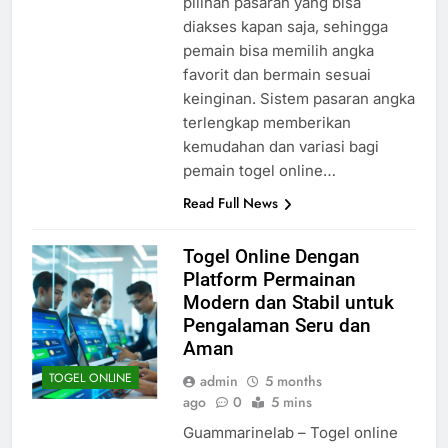
pilihan pasaran yang bisa
diakses kapan saja, sehingga
pemain bisa memilih angka
favorit dan bermain sesuai
keinginan. Sistem pasaran angka
terlengkap memberikan
kemudahan dan variasi bagi
pemain togel online…
Read Full News
Togel Online Dengan
Platform Permainan
Modern dan Stabil untuk
Pengalaman Seru dan
Aman
TOGEL ONLINE
admin
5 months
ago
0
5 mins
Guammarinelab – Togel online