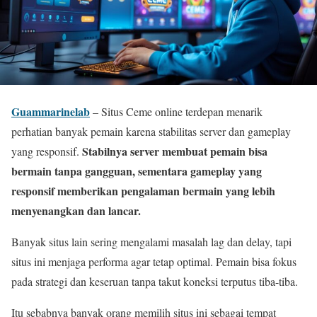
Guammarinelab
– Situs Ceme online terdepan menarik
perhatian banyak pemain karena stabilitas server dan gameplay
Stabilnya server membuat pemain bisa
yang responsif.
bermain tanpa gangguan, sementara gameplay yang
responsif memberikan pengalaman bermain yang lebih
menyenangkan dan lancar.
Banyak situs lain sering mengalami masalah lag dan delay, tapi
situs ini menjaga performa agar tetap optimal. Pemain bisa fokus
pada strategi dan keseruan tanpa takut koneksi terputus tiba-tiba.
Itu sebabnya banyak orang memilih situs ini sebagai tempat