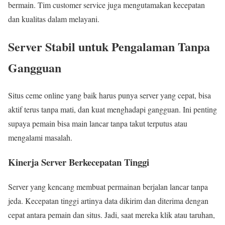
bermain. Tim customer service juga mengutamakan kecepatan
dan kualitas dalam melayani.
Server Stabil untuk Pengalaman Tanpa
Gangguan
Situs ceme online yang baik harus punya server yang cepat, bisa
aktif terus tanpa mati, dan kuat menghadapi gangguan. Ini penting
supaya pemain bisa main lancar tanpa takut terputus atau
mengalami masalah.
Kinerja Server Berkecepatan Tinggi
Server yang kencang membuat permainan berjalan lancar tanpa
jeda. Kecepatan tinggi artinya data dikirim dan diterima dengan
cepat antara pemain dan situs. Jadi, saat mereka klik atau taruhan,