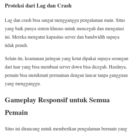
Proteksi dari Lag dan Crash
Lag dan crash bisa sangat mengganggu pengalaman main. Situs
yang baik punya sistem khusus untuk mencegah dan mengatasi
ini. Mereka mengatur kapasitas server dan bandwidth supaya
tidak penuh.
Selain itu, keamanan jaringan yang ketat dipakai supaya serangan
dari luar yang bisa membuat server down bisa dicegah. Hasilnya,
pemain bisa menikmati permainan dengan lancar tanpa gangguan
yang mengganggu.
Gameplay Responsif untuk Semua
Pemain
Situs ini dirancang untuk memberikan pengalaman bermain yang