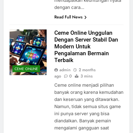
mendapatkan keuntungan nyata
dengan cara…
Read Full News
Ceme Online Unggulan
Dengan Server Stabil Dan
Modern Untuk
Pengalaman Bermain
Terbaik
CEME ONLINE
admin
2 months
ago
0
3 mins
Ceme online menjadi pilihan
banyak orang karena kemudahan
dan keseruan yang ditawarkan.
Namun, tidak semua situs game
ini punya server yang bisa
diandalkan. Banyak pemain
mengalami gangguan saat