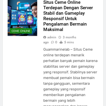
Situs Ceme Online
Terdepan Dengan Server
Stabil dan Gameplay
Responsif Untuk
Pengalaman Bermain
Maksimal
CEME ONLINE
admin
3 months
ago
0
5 mins
Guammarinelab – Situs Ceme
online terdepan menarik
perhatian banyak pemain karena
stabilitas server dan gameplay
yang responsif. Stabilnya server
membuat pemain bisa bermain
tanpa gangguan, sementara
gameplay yang responsif
memberikan pengalaman
bermain yang lebih