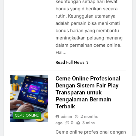
keuntungan setiap hari lewat
bonus yang diberikan secara
rutin. Keunggulan utamanya
adalah pemain bisa menikmati
bonus harian yang membantu
meningkatkan peluang menang
dalam permainan ceme online.
Hal…
Read Full News
Ceme Online Profesional
Dengan Sistem Fair Play
Transparan untuk
Pengalaman Bermain
Terbaik
CEME ONLINE
admin
2 months
ago
0
3 mins
Ceme online profesional dengan