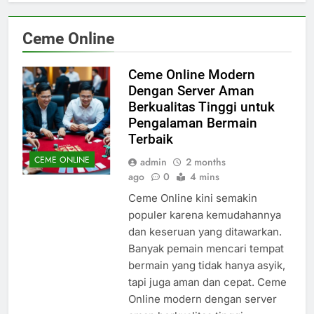
Ceme Online
Ceme Online Modern
Dengan Server Aman
Berkualitas Tinggi untuk
Pengalaman Bermain
Terbaik
CEME ONLINE
admin
2 months
ago
0
4 mins
Ceme Online kini semakin
populer karena kemudahannya
dan keseruan yang ditawarkan.
Banyak pemain mencari tempat
bermain yang tidak hanya asyik,
tapi juga aman dan cepat. Ceme
Online modern dengan server