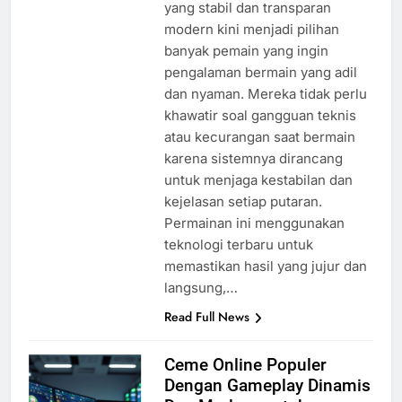
yang stabil dan transparan
modern kini menjadi pilihan
banyak pemain yang ingin
pengalaman bermain yang adil
dan nyaman. Mereka tidak perlu
khawatir soal gangguan teknis
atau kecurangan saat bermain
karena sistemnya dirancang
untuk menjaga kestabilan dan
kejelasan setiap putaran.
Permainan ini menggunakan
teknologi terbaru untuk
memastikan hasil yang jujur dan
langsung,…
Read Full News
Ceme Online Populer
Dengan Gameplay Dinamis