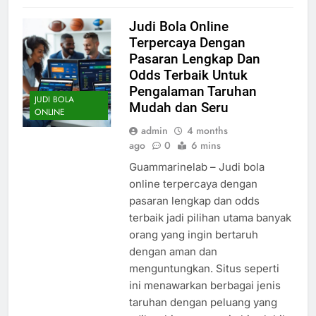
Judi Bola Online
Terpercaya Dengan
Pasaran Lengkap Dan
Odds Terbaik Untuk
Pengalaman Taruhan
JUDI BOLA
Mudah dan Seru
ONLINE
admin
4 months
ago
0
6 mins
Guammarinelab – Judi bola
online terpercaya dengan
pasaran lengkap dan odds
terbaik jadi pilihan utama banyak
orang yang ingin bertaruh
dengan aman dan
menguntungkan. Situs seperti
ini menawarkan berbagai jenis
taruhan dengan peluang yang