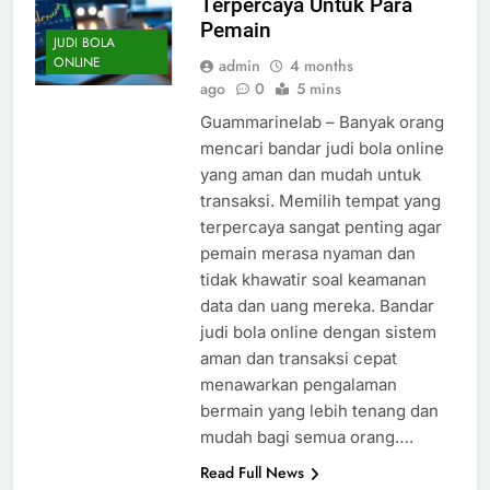
Terpercaya Untuk Para
Pemain
JUDI BOLA
ONLINE
admin
4 months
ago
0
5 mins
Guammarinelab – Banyak orang
mencari bandar judi bola online
yang aman dan mudah untuk
transaksi. Memilih tempat yang
terpercaya sangat penting agar
pemain merasa nyaman dan
tidak khawatir soal keamanan
data dan uang mereka. Bandar
judi bola online dengan sistem
aman dan transaksi cepat
menawarkan pengalaman
bermain yang lebih tenang dan
mudah bagi semua orang….
Read Full News