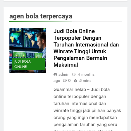
agen bola terpercaya
Judi Bola Online
Terpopuler Dengan
Taruhan Internasional dan
Winrate Tinggi Untuk
Pengalaman Bermain
JUDI BOLA
Maksimal
ONLINE
admin
4 months
ago
0
5 mins
Guammarinelab – Judi bola
online terpopuler dengan
taruhan internasional dan
winrate tinggi jadi pilihan banyak
orang yang ingin mendapatkan
pengalaman taruhan yang seru