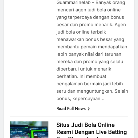
Guammarinelab – Banyak orang
mencari agen judi bola online
yang terpercaya dengan bonus
besar dan promo menarik. Agen
judi bola online terbaik
menawarkan bonus besar yang
membantu pemain mendapatkan
lebih banyak nilai dari taruhan
mereka dan promo yang selalu
diperbarui untuk menarik
perhatian. Ini membuat
pengalaman bermain jadi lebih
seru dan menguntungkan. Selain
bonus, kepercayaan…
Read Full News
Situs Judi Bola Online
Resmi Dengan Live Betting