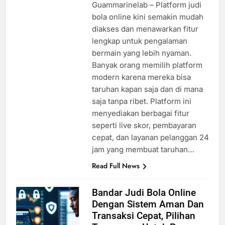
Guammarinelab – Platform judi
bola online kini semakin mudah
diakses dan menawarkan fitur
lengkap untuk pengalaman
bermain yang lebih nyaman.
Banyak orang memilih platform
modern karena mereka bisa
taruhan kapan saja dan di mana
saja tanpa ribet. Platform ini
menyediakan berbagai fitur
seperti live skor, pembayaran
cepat, dan layanan pelanggan 24
jam yang membuat taruhan…
Read Full News
Bandar Judi Bola Online
Dengan Sistem Aman Dan
Transaksi Cepat, Pilihan