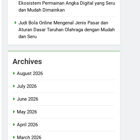
Ekosistem Permainan Angka Digital yang Seru
dan Mudah Dimainkan
Judi Bola Online Mengenal Jenis Pasar dan
Aturan Dasar Taruhan Olahraga dengan Mudah
dan Seru
Archives
August 2026
July 2026
June 2026
May 2026
April 2026
March 2026