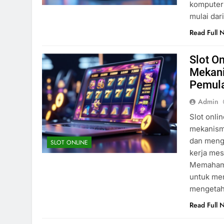
komputer 
mulai dar
Read Full 
Slot O
Mekani
Pemul
Admin
Slot onli
mekanisme
dan meng
SLOT ONLINE
kerja mes
Memahami
untuk men
mengeta
Read Full 