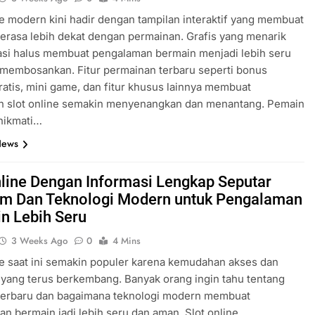
ne modern kini hadir dengan tampilan interaktif yang membuat
rasa lebih dekat dengan permainan. Grafis yang menarik
asi halus membuat pengalaman bermain menjadi lebih seru
 membosankan. Fitur permainan terbaru seperti bonus
ratis, mini game, dan fitur khusus lainnya membuat
n slot online semakin menyenangkan dan menantang. Pemain
nikmati…
News
nline Dengan Informasi Lengkap Seputar
rm Dan Teknologi Modern untuk Pengalaman
n Lebih Seru
3 Weeks Ago
0
4 Mins
ne saat ini semakin populer karena kemudahan akses dan
 yang terus berkembang. Banyak orang ingin tahu tentang
 terbaru dan bagaimana teknologi modern membuat
n bermain jadi lebih seru dan aman. Slot online