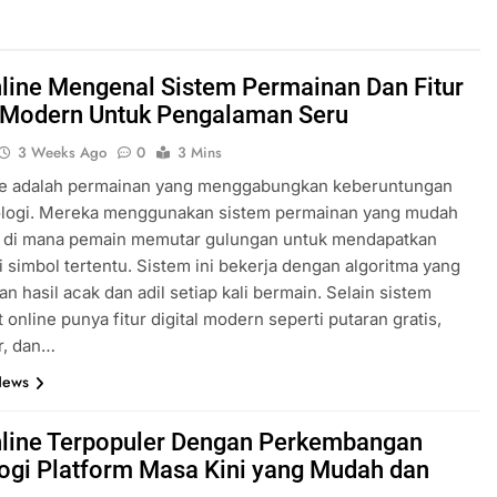
nline Mengenal Sistem Permainan Dan Fitur
l Modern Untuk Pengalaman Seru
3 Weeks Ago
0
3 Mins
ine adalah permainan yang menggabungkan keberuntungan
ologi. Mereka menggunakan sistem permainan yang mudah
, di mana pemain memutar gulungan untuk mendapatkan
 simbol tertentu. Sistem ini bekerja dengan algoritma yang
n hasil acak dan adil setiap kali bermain. Selain sistem
t online punya fitur digital modern seperti putaran gratis,
ar, dan…
News
nline Terpopuler Dengan Perkembangan
ogi Platform Masa Kini yang Mudah dan