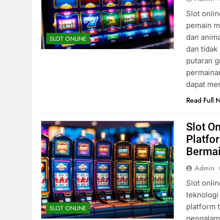
Slot onli
pemain me
dan anim
SLOT ONLINE
dan tidak
putaran g
permaina
dapat me
Read Full 
Slot O
Platfo
Bermai
Admin
Slot onli
teknologi
platform
SLOT ONLINE
pengalama