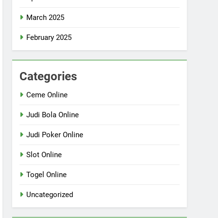
March 2025
February 2025
Categories
Ceme Online
Judi Bola Online
Judi Poker Online
Slot Online
Togel Online
Uncategorized