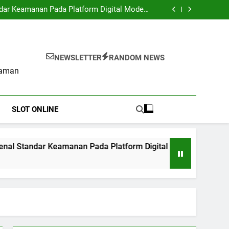
Teknologi Dalam Layanan Berbasis Internet
ntuk Pengalaman Bermain yang Lebih Mudah
dar Keamanan Pada Platform Digital Modern
untuk Pemula
ai Pengelolaan Data Dan Informasi Historis
yang Mudah Dipahami
 Perkembangan Ekosistem Permainan Angka
Digital yang Seru dan Mudah Dimainkan
Teknologi Dalam Layanan Berbasis Internet
ntuk Pengalaman Bermain yang Lebih Mudah
dar Keamanan Pada Platform Digital Modern
untuk Pemula
ai Pengelolaan Data Dan Informasi Historis
NEWSLETTER
RANDOM NEWS
yang Mudah Dipahami
 Perkembangan Ekosistem Permainan Angka
laman
Digital yang Seru dan Mudah Dimainkan
SLOT ONLINE
manan Pada Platform Digital Modern untuk Pemula