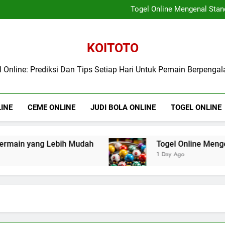
Togel Online Memahami Peran 
U
Togel Online Mengenal Stan
Togel Online Tinjauan Mengen
Togel Online Memahami
Togel Online Memahami Peran 
U
KOITOTO
Togel Online Mengenal Stan
Togel Online Tinjauan Mengen
Togel Online Memahami
l Online: Prediksi Dan Tips Setiap Hari Untuk Pemain Berpenga
LINE
CEME ONLINE
JUDI BOLA ONLINE
TOGEL ONLINE
ih Mudah
Togel Online Mengenal Standar Kea
1 Day Ago