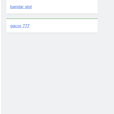
bandar slot
gacor 777