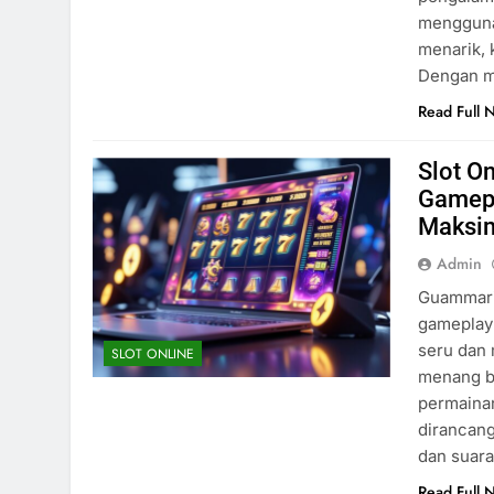
mengguna
menarik, 
Dengan m
Read Full 
Slot O
Gamepl
Maksi
Admin
Guammarin
gameplay
seru dan
SLOT ONLINE
menang be
permainan
dirancang
dan suar
Read Full 