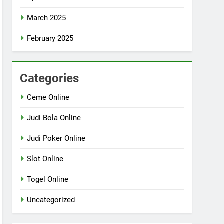
March 2025
February 2025
Categories
Ceme Online
Judi Bola Online
Judi Poker Online
Slot Online
Togel Online
Uncategorized