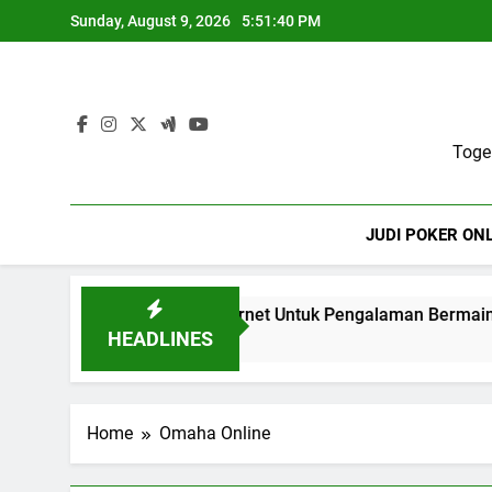
Skip
Sunday, August 9, 2026
5:51:41 PM
to
content
Toge
JUDI POKER ON
erbasis Internet Untuk Pengalaman Bermain yang Lebih Mud
HEADLINES
Home
Omaha Online