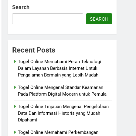
Search
SEARCH
Recent Posts
Togel Online Memahami Peran Teknologi
Dalam Layanan Berbasis Internet Untuk
Pengalaman Bermain yang Lebih Mudah
Togel Online Mengenal Standar Keamanan
Pada Platform Digital Modern untuk Pemula
Togel Online Tinjauan Mengenai Pengelolaan
Data Dan Informasi Historis yang Mudah
Dipahami
Togel Online Memahami Perkembangan