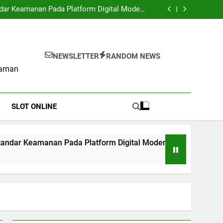
Teknologi Dalam Layanan Berbasis Internet
ntuk Pengalaman Bermain yang Lebih Mudah
dar Keamanan Pada Platform Digital Modern
untuk Pemula
ai Pengelolaan Data Dan Informasi Historis
yang Mudah Dipahami
 Perkembangan Ekosistem Permainan Angka
Digital yang Seru dan Mudah Dimainkan
Teknologi Dalam Layanan Berbasis Internet
ntuk Pengalaman Bermain yang Lebih Mudah
dar Keamanan Pada Platform Digital Modern
untuk Pemula
ai Pengelolaan Data Dan Informasi Historis
NEWSLETTER
RANDOM NEWS
yang Mudah Dipahami
 Perkembangan Ekosistem Permainan Angka
laman
Digital yang Seru dan Mudah Dimainkan
SLOT ONLINE
Pada Platform Digital Modern untuk Pemula
3