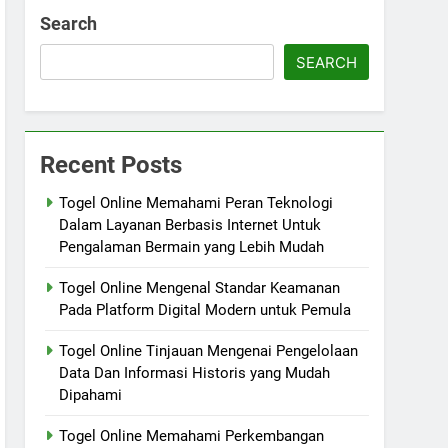
Search
SEARCH
Recent Posts
Togel Online Memahami Peran Teknologi
Dalam Layanan Berbasis Internet Untuk
Pengalaman Bermain yang Lebih Mudah
Togel Online Mengenal Standar Keamanan
Pada Platform Digital Modern untuk Pemula
Togel Online Tinjauan Mengenai Pengelolaan
Data Dan Informasi Historis yang Mudah
Dipahami
Togel Online Memahami Perkembangan