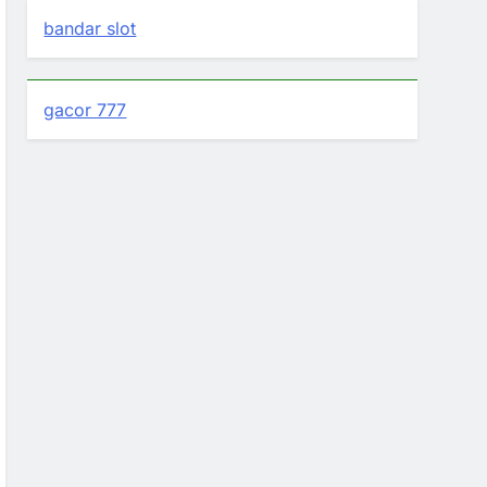
bandar slot
gacor 777