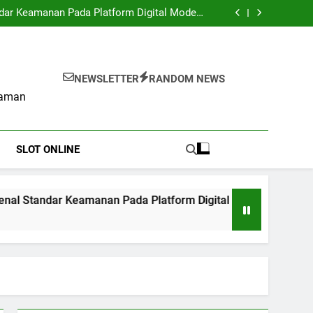
Teknologi Dalam Layanan Berbasis Internet
ntuk Pengalaman Bermain yang Lebih Mudah
dar Keamanan Pada Platform Digital Modern
untuk Pemula
ai Pengelolaan Data Dan Informasi Historis
yang Mudah Dipahami
 Perkembangan Ekosistem Permainan Angka
Digital yang Seru dan Mudah Dimainkan
Teknologi Dalam Layanan Berbasis Internet
ntuk Pengalaman Bermain yang Lebih Mudah
dar Keamanan Pada Platform Digital Modern
untuk Pemula
ai Pengelolaan Data Dan Informasi Historis
NEWSLETTER
RANDOM NEWS
yang Mudah Dipahami
 Perkembangan Ekosistem Permainan Angka
laman
Digital yang Seru dan Mudah Dimainkan
SLOT ONLINE
manan Pada Platform Digital Modern untuk Pemula