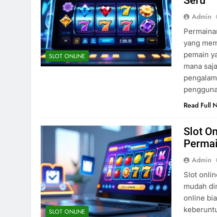
Seru
Admin
Permainan
yang mem
pemain ya
SLOT ONLINE
mana saja
pengalama
pengguna.
Read Full 
Slot O
Permai
Admin
Slot onli
mudah di
online bi
keberuntu
SLOT ONLINE