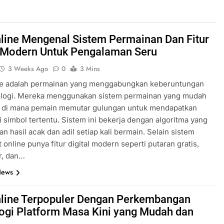
nline Mengenal Sistem Permainan Dan Fitur
l Modern Untuk Pengalaman Seru
3 Weeks Ago
0
3 Mins
ine adalah permainan yang menggabungkan keberuntungan
ologi. Mereka menggunakan sistem permainan yang mudah
, di mana pemain memutar gulungan untuk mendapatkan
 simbol tertentu. Sistem ini bekerja dengan algoritma yang
n hasil acak dan adil setiap kali bermain. Selain sistem
t online punya fitur digital modern seperti putaran gratis,
ar, dan…
News
nline Terpopuler Dengan Perkembangan
ogi Platform Masa Kini yang Mudah dan