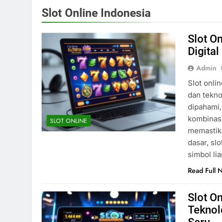
Slot Online Indonesia
Slot O
Digita
Admin
Slot onl
dan tekn
dipahami
kombinasi
SLOT ONLINE
memastika
dasar, slo
simbol li
Read Full 
Slot O
Teknol