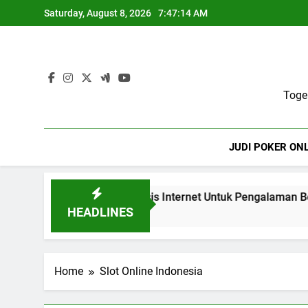
Skip
Saturday, August 8, 2026
7:47:15 AM
to
content
Toge
JUDI POKER ON
yanan Berbasis Internet Untuk Pengalaman Bermain yang Leb
HEADLINES
Home
Slot Online Indonesia