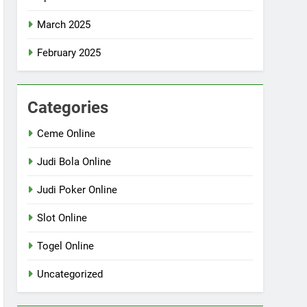
March 2025
February 2025
Categories
Ceme Online
Judi Bola Online
Judi Poker Online
Slot Online
Togel Online
Uncategorized