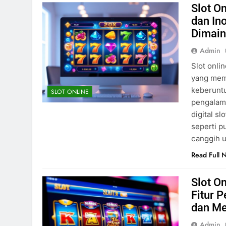
Slot O
dan In
Dimai
Admin
Slot onl
yang mem
keberuntu
SLOT ONLINE
pengalama
digital s
seperti p
canggih 
Read Full 
Slot O
Fitur 
dan Me
Admin