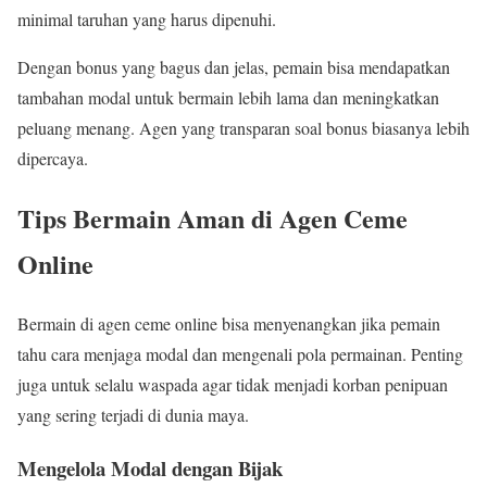
minimal taruhan yang harus dipenuhi.
Dengan bonus yang bagus dan jelas, pemain bisa mendapatkan
tambahan modal untuk bermain lebih lama dan meningkatkan
peluang menang. Agen yang transparan soal bonus biasanya lebih
dipercaya.
Tips Bermain Aman di Agen Ceme
Online
Bermain di agen ceme online bisa menyenangkan jika pemain
tahu cara menjaga modal dan mengenali pola permainan. Penting
juga untuk selalu waspada agar tidak menjadi korban penipuan
yang sering terjadi di dunia maya.
Mengelola Modal dengan Bijak