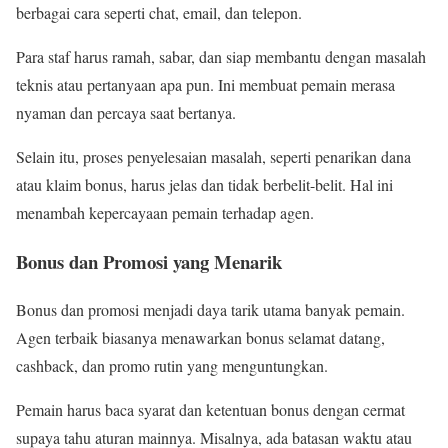
berbagai cara seperti chat, email, dan telepon.
Para staf harus ramah, sabar, dan siap membantu dengan masalah
teknis atau pertanyaan apa pun. Ini membuat pemain merasa
nyaman dan percaya saat bertanya.
Selain itu, proses penyelesaian masalah, seperti penarikan dana
atau klaim bonus, harus jelas dan tidak berbelit-belit. Hal ini
menambah kepercayaan pemain terhadap agen.
Bonus dan Promosi yang Menarik
Bonus dan promosi menjadi daya tarik utama banyak pemain.
Agen terbaik biasanya menawarkan bonus selamat datang,
cashback, dan promo rutin yang menguntungkan.
Pemain harus baca syarat dan ketentuan bonus dengan cermat
supaya tahu aturan mainnya. Misalnya, ada batasan waktu atau