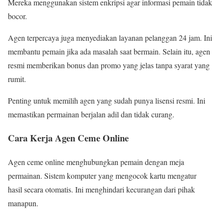
Mereka menggunakan sistem enkripsi agar informasi pemain tidak
bocor.
Agen terpercaya juga menyediakan layanan pelanggan 24 jam. Ini
membantu pemain jika ada masalah saat bermain. Selain itu, agen
resmi memberikan bonus dan promo yang jelas tanpa syarat yang
rumit.
Penting untuk memilih agen yang sudah punya lisensi resmi. Ini
memastikan permainan berjalan adil dan tidak curang.
Cara Kerja Agen Ceme Online
Agen ceme online menghubungkan pemain dengan meja
permainan. Sistem komputer yang mengocok kartu mengatur
hasil secara otomatis. Ini menghindari kecurangan dari pihak
manapun.