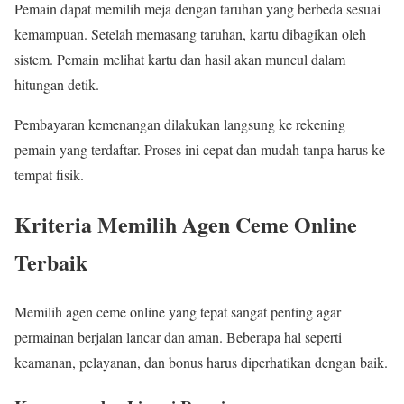
Pemain dapat memilih meja dengan taruhan yang berbeda sesuai
kemampuan. Setelah memasang taruhan, kartu dibagikan oleh
sistem. Pemain melihat kartu dan hasil akan muncul dalam
hitungan detik.
Pembayaran kemenangan dilakukan langsung ke rekening
pemain yang terdaftar. Proses ini cepat dan mudah tanpa harus ke
tempat fisik.
Kriteria Memilih Agen Ceme Online
Terbaik
Memilih agen ceme online yang tepat sangat penting agar
permainan berjalan lancar dan aman. Beberapa hal seperti
keamanan, pelayanan, dan bonus harus diperhatikan dengan baik.