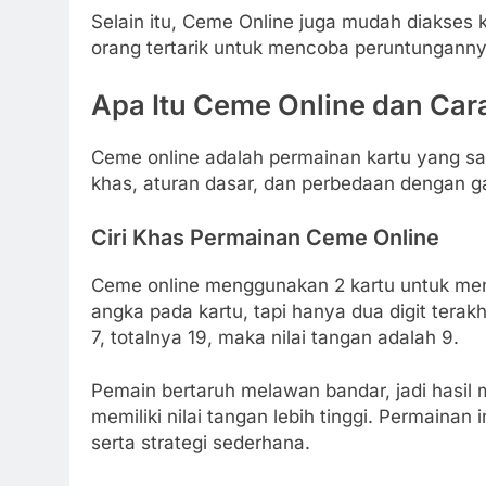
Selain itu, Ceme Online juga mudah diakses 
orang tertarik untuk mencoba peruntunganny
Apa Itu Ceme Online dan Car
Ceme online adalah permainan kartu yang san
khas, aturan dasar, dan perbedaan dengan g
Ciri Khas Permainan Ceme Online
Ceme online menggunakan 2 kartu untuk menen
angka pada kartu, tapi hanya dua digit terakhi
7, totalnya 19, maka nilai tangan adalah 9.
Pemain bertaruh melawan bandar, jadi hasil
memiliki nilai tangan lebih tinggi. Permaina
serta strategi sederhana.