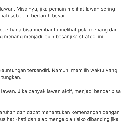
 lawan. Misalnya, jika pemain melihat lawan sering
-hati sebelum bertaruh besar.
sederhana bisa membantu melihat pola menang dan
 menang menjadi lebih besar jika strategi ini
keuntungan tersendiri. Namun, memilih waktu yang
hitungkan.
 lawan. Jika banyak lawan aktif, menjadi bandar bisa
ur taruhan dan dapat menentukan kemenangan dengan
s hati-hati dan siap mengelola risiko dibanding jika