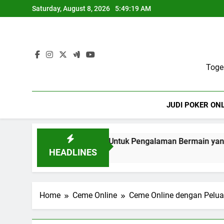
Skip
Saturday, August 8, 2026
5:49:20 AM
to
content
Toge
JUDI POKER ON
 Internet Untuk Pengalaman Bermain yang Lebih Mudah
HEADLINES
Home
Ceme Online
Ceme Online dengan Pelu