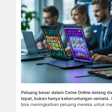
Peluang besar dalam Ceme Online datang da
tepat, bukan hanya keberuntungan semata.
bisa meningkatkan peluang mereka untuk men