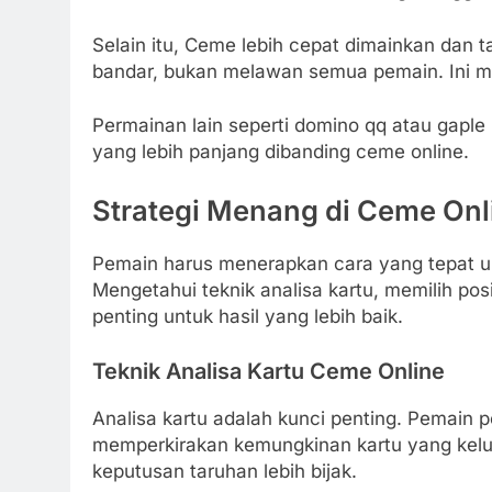
Selain itu, Ceme lebih cepat dimainkan dan
bandar, bukan melawan semua pemain. Ini m
Permainan lain seperti domino qq atau gaple
yang lebih panjang dibanding ceme online.
Strategi Menang di Ceme Onl
Pemain harus menerapkan cara yang tepat u
Mengetahui teknik analisa kartu, memilih posi
penting untuk hasil yang lebih baik.
Teknik Analisa Kartu Ceme Online
Analisa kartu adalah kunci penting. Pemain 
memperkirakan kemungkinan kartu yang kelu
keputusan taruhan lebih bijak.