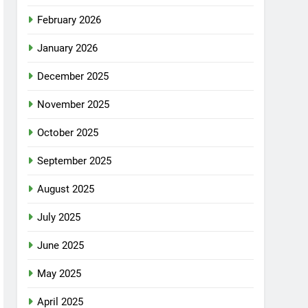
February 2026
January 2026
December 2025
November 2025
October 2025
September 2025
August 2025
July 2025
June 2025
May 2025
April 2025