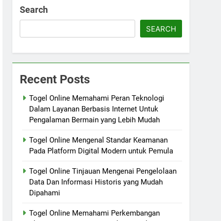
Search
SEARCH
Recent Posts
Togel Online Memahami Peran Teknologi
Dalam Layanan Berbasis Internet Untuk
Pengalaman Bermain yang Lebih Mudah
Togel Online Mengenal Standar Keamanan
Pada Platform Digital Modern untuk Pemula
Togel Online Tinjauan Mengenai Pengelolaan
Data Dan Informasi Historis yang Mudah
Dipahami
Togel Online Memahami Perkembangan