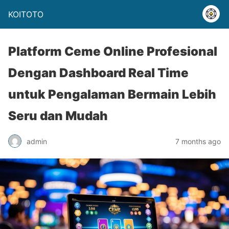
KOITOTO
Platform Ceme Online Profesional
Dengan Dashboard Real Time
untuk Pengalaman Bermain Lebih
Seru dan Mudah
admin
7 months ago