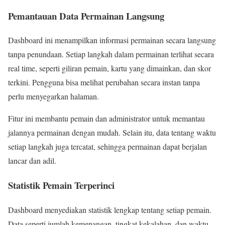
Pemantauan Data Permainan Langsung
Dashboard ini menampilkan informasi permainan secara langsung
tanpa penundaan. Setiap langkah dalam permainan terlihat secara
real time, seperti giliran pemain, kartu yang dimainkan, dan skor
terkini. Pengguna bisa melihat perubahan secara instan tanpa
perlu menyegarkan halaman.
Fitur ini membantu pemain dan administrator untuk memantau
jalannya permainan dengan mudah. Selain itu, data tentang waktu
setiap langkah juga tercatat, sehingga permainan dapat berjalan
lancar dan adil.
Statistik Pemain Terperinci
Dashboard menyediakan statistik lengkap tentang setiap pemain.
Data seperti jumlah kemenangan, tingkat kekalahan, dan waktu