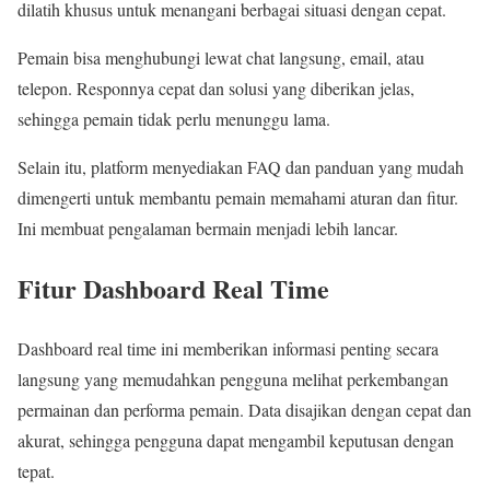
dilatih khusus untuk menangani berbagai situasi dengan cepat.
Pemain bisa menghubungi lewat chat langsung, email, atau
telepon. Responnya cepat dan solusi yang diberikan jelas,
sehingga pemain tidak perlu menunggu lama.
Selain itu, platform menyediakan FAQ dan panduan yang mudah
dimengerti untuk membantu pemain memahami aturan dan fitur.
Ini membuat pengalaman bermain menjadi lebih lancar.
Fitur Dashboard Real Time
Dashboard real time ini memberikan informasi penting secara
langsung yang memudahkan pengguna melihat perkembangan
permainan dan performa pemain. Data disajikan dengan cepat dan
akurat, sehingga pengguna dapat mengambil keputusan dengan
tepat.