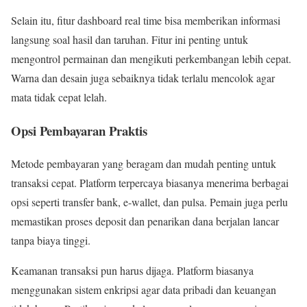
Selain itu, fitur dashboard real time bisa memberikan informasi
langsung soal hasil dan taruhan. Fitur ini penting untuk
mengontrol permainan dan mengikuti perkembangan lebih cepat.
Warna dan desain juga sebaiknya tidak terlalu mencolok agar
mata tidak cepat lelah.
Opsi Pembayaran Praktis
Metode pembayaran yang beragam dan mudah penting untuk
transaksi cepat. Platform terpercaya biasanya menerima berbagai
opsi seperti transfer bank, e-wallet, dan pulsa. Pemain juga perlu
memastikan proses deposit dan penarikan dana berjalan lancar
tanpa biaya tinggi.
Keamanan transaksi pun harus dijaga. Platform biasanya
menggunakan sistem enkripsi agar data pribadi dan keuangan