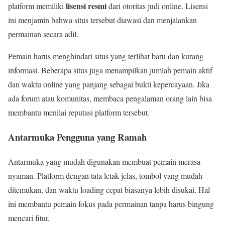
lisensi resmi
platform memiliki
dari otoritas judi online. Lisensi
ini menjamin bahwa situs tersebut diawasi dan menjalankan
permainan secara adil.
Pemain harus menghindari situs yang terlihat baru dan kurang
informasi. Beberapa situs juga menampilkan jumlah pemain aktif
dan waktu online yang panjang sebagai bukti kepercayaan. Jika
ada forum atau komunitas, membaca pengalaman orang lain bisa
membantu menilai reputasi platform tersebut.
Antarmuka Pengguna yang Ramah
Antarmuka yang mudah digunakan membuat pemain merasa
nyaman. Platform dengan tata letak jelas, tombol yang mudah
ditemukan, dan waktu loading cepat biasanya lebih disukai. Hal
ini membantu pemain fokus pada permainan tanpa harus bingung
mencari fitur.