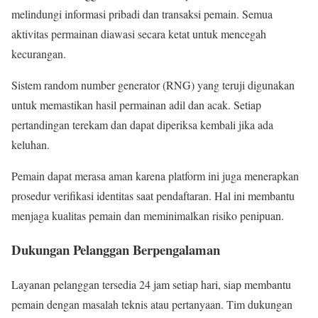
melindungi informasi pribadi dan transaksi pemain. Semua
aktivitas permainan diawasi secara ketat untuk mencegah
kecurangan.
Sistem random number generator (RNG) yang teruji digunakan
untuk memastikan hasil permainan adil dan acak. Setiap
pertandingan terekam dan dapat diperiksa kembali jika ada
keluhan.
Pemain dapat merasa aman karena platform ini juga menerapkan
prosedur verifikasi identitas saat pendaftaran. Hal ini membantu
menjaga kualitas pemain dan meminimalkan risiko penipuan.
Dukungan Pelanggan Berpengalaman
Layanan pelanggan tersedia 24 jam setiap hari, siap membantu
pemain dengan masalah teknis atau pertanyaan. Tim dukungan