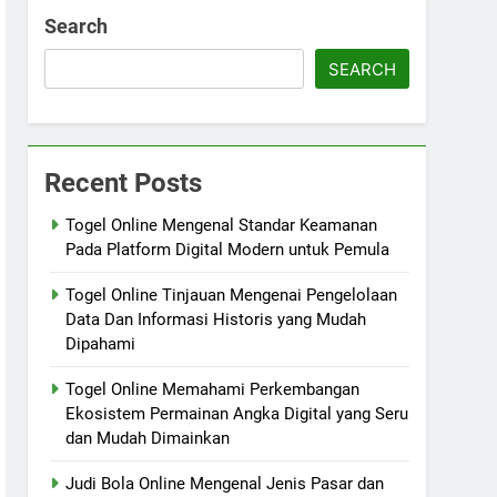
Search
SEARCH
Recent Posts
Togel Online Mengenal Standar Keamanan
Pada Platform Digital Modern untuk Pemula
Togel Online Tinjauan Mengenai Pengelolaan
Data Dan Informasi Historis yang Mudah
Dipahami
Togel Online Memahami Perkembangan
Ekosistem Permainan Angka Digital yang Seru
dan Mudah Dimainkan
Judi Bola Online Mengenal Jenis Pasar dan