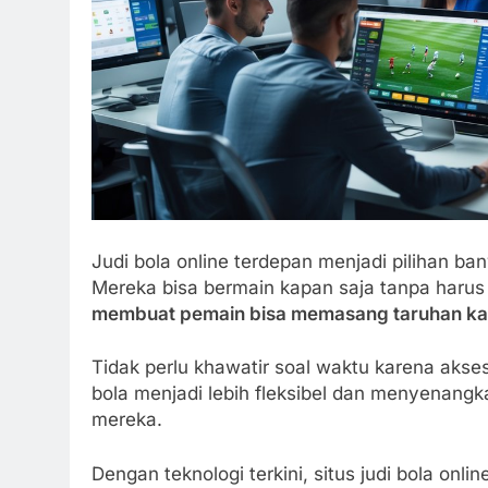
Judi bola online terdepan menjadi pilihan
Mereka bisa bermain kapan saja tanpa harus 
membuat pemain bisa memasang taruhan ka
Tidak perlu khawatir soal waktu karena akse
bola menjadi lebih fleksibel dan menyenang
mereka.
Dengan teknologi terkini, situs judi bola on