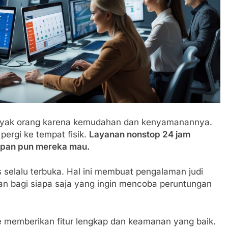
 banyak orang karena kemudahan dan kenyamanannya.
pergi ke tempat fisik.
Layanan nonstop 24 jam
pan pun mereka mau.
s selalu terbuka. Hal ini membuat pengalaman judi
kan bagi siapa saja yang ingin mencoba peruntungan
line memberikan fitur lengkap dan keamanan yang baik.