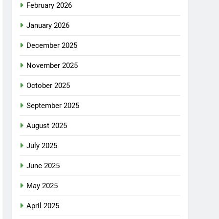
February 2026
January 2026
December 2025
November 2025
October 2025
September 2025
August 2025
July 2025
June 2025
May 2025
April 2025