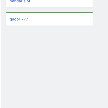
bandar slot
gacor 777