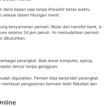
n dana kapan saja tanpa khawatir batas waktu.
 selesai dalam hitungan menit.
ng kenyamanan pemain. Mulai dari transfer bank, e-
iakses selama 24 jam penuh. Ini memudahkan pemain
t dibutuhkan.
i berbagai perangkat. Baik lewat komputer, laptop,
rjalan lancar tanpa gangguan.
 mudah digunakan. Pemain bisa berpindah perangkat
ni membuat pengalaman bermain lebih fleksibel dan
nline