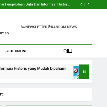
dar Keamanan Pada Platform Digital Modern
untuk Pemula
ai Pengelolaan Data Dan Informasi Historis
yang Mudah Dipahami
 Perkembangan Ekosistem Permainan Angka
Digital yang Seru dan Mudah Dimainkan
is Pasar dan Aturan Dasar Taruhan Olahraga
dengan Mudah dan Seru
dar Keamanan Pada Platform Digital Modern
untuk Pemula
ai Pengelolaan Data Dan Informasi Historis
yang Mudah Dipahami
 Perkembangan Ekosistem Permainan Angka
NEWSLETTER
RANDOM NEWS
Digital yang Seru dan Mudah Dimainkan
is Pasar dan Aturan Dasar Taruhan Olahraga
laman
dengan Mudah dan Seru
SLOT ONLINE
 yang Mudah Dipahami
Togel Online Memahami
3 Days Ago
at