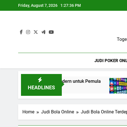
Skip
Friday, August 7, 2026
1:27:38 PM
to
content
Toge
JUDI POKER ON
m Digital Modern untuk Pemula
Togel Online
2 Days Ago
HEADLINES
Home
Judi Bola Online
Judi Bola Online Ter