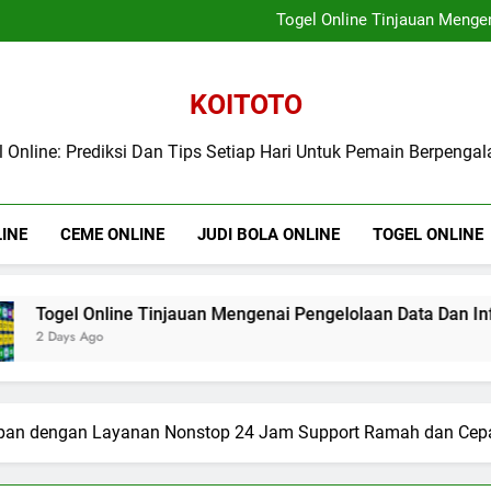
Togel Online Mengenal Stan
Togel Online Tinjauan Mengen
Togel Online Memahami
Judi Bola Online Mengenal Jen
Togel Online Mengenal Stan
KOITOTO
Togel Online Tinjauan Mengen
Togel Online Memahami
Judi Bola Online Mengenal Jen
l Online: Prediksi Dan Tips Setiap Hari Untuk Pemain Berpenga
LINE
CEME ONLINE
JUDI BOLA ONLINE
TOGEL ONLINE
 Tinjauan Mengenai Pengelolaan Data Dan Informasi Historis
depan dengan Layanan Nonstop 24 Jam Support Ramah dan Cep