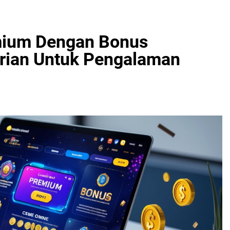
mium Dengan Bonus
arian Untuk Pengalaman