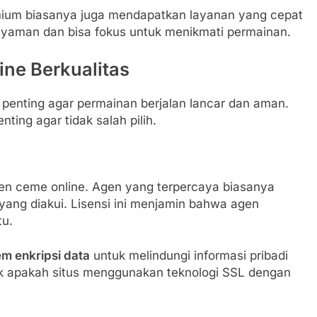
mium biasanya juga mendapatkan layanan yang cepat
yaman dan bisa fokus untuk menikmati permainan.
ne Berkualitas
 penting agar permainan berjalan lancar dan aman.
ing agar tidak salah pilih.
en ceme online. Agen yang terpercaya biasanya
yang diakui. Lisensi ini menjamin bahwa agen
tu.
em enkripsi data
untuk melindungi informasi pribadi
k apakah situs menggunakan teknologi SSL dengan