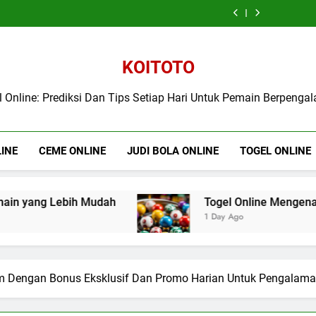
Togel
Togel
Memahami
Memahami
Mengenal
Tinjauan
Memahami
Memahami
Mengenal
Online
Online
Perkembangan
Peran
Standar
Mengenai
Perkembangan
Peran
Standar
Tinjauan
Memahami
Ekosistem
Teknologi
Keamanan
Pengelolaan
Ekosistem
Teknologi
Keamanan
Mengenai
Perkembangan
Permainan
Dalam
Pada
Data
Permainan
Dalam
Pada
Pengelolaan
Ekosistem
Angka
Layanan
Platform
Dan
Angka
Layanan
Platform
Data
Permainan
KOITOTO
Digital
Berbasis
Digital
Informasi
Digital
Berbasis
Digital
Dan
Angka
yang
Internet
Modern
Historis
yang
Internet
Modern
Informasi
Digital
Seru
Untuk
untuk
yang
Seru
Untuk
untuk
Historis
yang
l Online: Prediksi Dan Tips Setiap Hari Untuk Pemain Berpenga
dan
Pengalaman
Pemula
Mudah
dan
Pengalaman
Pemula
yang
Seru
Mudah
Bermain
Dipahami
Mudah
Bermain
Mudah
dan
Dimainkan
yang
Dimainkan
yang
Dipahami
Mudah
Lebih
Lebih
Dimainkan
Mudah
Mudah
LINE
CEME ONLINE
JUDI BOLA ONLINE
TOGEL ONLINE
Mudah
Togel Online Mengenal Standar Keaman
1 Day Ago
m Dengan Bonus Eksklusif Dan Promo Harian Untuk Pengalama