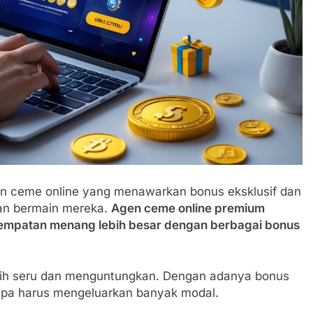
n ceme online yang menawarkan bonus eksklusif dan
an bermain mereka.
Agen ceme online premium
sempatan menang lebih besar dengan berbagai bonus
ebih seru dan menguntungkan. Dengan adanya bonus
anpa harus mengeluarkan banyak modal.