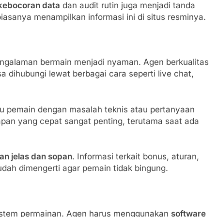
 kebocoran data
dan audit rutin juga menjadi tanda
asanya menampilkan informasi ini di situs resminya.
ngalaman bermain menjadi nyaman. Agen berkualitas
a dihubungi lewat berbagai cara seperti live chat,
tu pemain dengan masalah teknis atau pertanyaan
pan yang cepat sangat penting, terutama saat ada
an jelas dan sopan
. Informasi terkait bonus, aturan,
dah dimengerti agar pemain tidak bingung.
 sistem permainan. Agen harus menggunakan
software