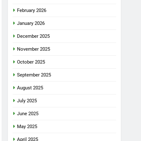
February 2026
January 2026
December 2025
November 2025
October 2025
September 2025
August 2025
July 2025
June 2025
May 2025
April 2025