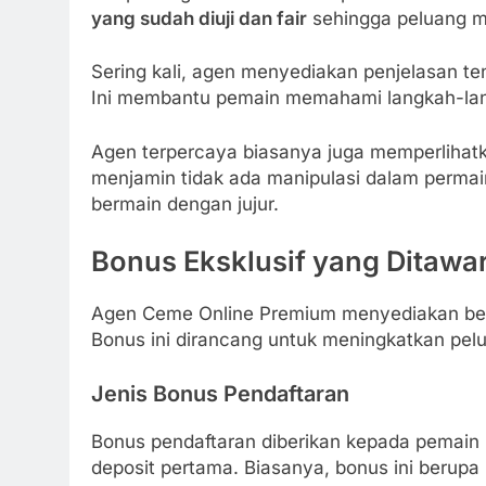
yang sudah diuji dan fair
sehingga peluang m
Sering kali, agen menyediakan penjelasan t
Ini membantu pemain memahami langkah-lang
Agen terpercaya biasanya juga memperlihatkan
menjamin tidak ada manipulasi dalam permai
bermain dengan jujur.
Bonus Eksklusif yang Ditawa
Agen Ceme Online Premium menyediakan berb
Bonus ini dirancang untuk meningkatkan pel
Jenis Bonus Pendaftaran
Bonus pendaftaran diberikan kepada pemain 
deposit pertama. Biasanya, bonus ini berupa 