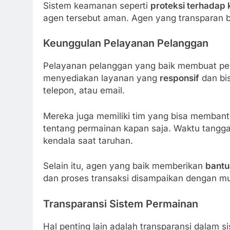
Sistem keamanan seperti
proteksi terhadap
agen tersebut aman. Agen yang transparan bi
Keunggulan Pelayanan Pelanggan
Pelayanan pelanggan yang baik membuat pe
menyediakan layanan yang
responsif
dan bis
telepon, atau email.
Mereka juga memiliki tim yang bisa memban
tentang permainan kapan saja. Waktu tangga
kendala saat taruhan.
Selain itu, agen yang baik memberikan
bantu
dan proses transaksi disampaikan dengan mu
Transparansi Sistem Permainan
Hal penting lain adalah transparansi dalam