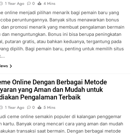
1 Year Ago
0
4 Mins
e online menjadi pilihan menarik bagi pemain baru yang
ncoba peruntungannya. Banyak situs menawarkan bonus
 dan promosi menarik yang membuat pengalaman bermain
u dan menguntungkan. Bonus ini bisa berupa peningkatan
al, putaran gratis, atau bahkan keduanya, tergantung pada
yang dipilih. Bagi pemain baru, penting untuk memilih situs
ak…
News
eme Online Dengan Berbagai Metode
aran yang Aman dan Mudah untuk
iakan Pengalaman Terbaik
1 Year Ago
0
5 Mins
udi ceme online semakin populer di kalangan penggemar
n kartu. Banyak orang mencari cara yang aman dan mudah
akukan transaksi saat bermain. Dengan berbagai metode