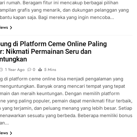
ri rumah. Beragam fitur ini mencakup berbagai pilihan
tampilan grafis yang menarik, dan dukungan pelanggan yang
bantu kapan saja. Bagi mereka yang ingin mencoba…
News
ung di Platform Ceme Online Paling
r: Nikmati Permainan Seru dan
ntungkan
1 Year Ago
0
5 Mins
 di platform ceme online bisa menjadi pengalaman yang
 menguntungkan. Banyak orang mencari tempat yang tepat
rmain dan meraih keuntungan. Dengan memilih platform
ne yang paling populer, pemain dapat menikmati fitur terbaik,
yang terjamin, dan peluang menang yang lebih besar. Setiap
 menawarkan sesuatu yang berbeda. Beberapa memiliki bonus
ran…
News