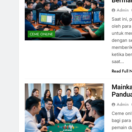
Berma
Admin
Saat ini,
oleh para
untuk men
CEME ONLINE
dengan s
memberika
ketika be
saat…
Read Full 
Mainka
Pandua
Admin
Ceme onl
bagi para
pemain d