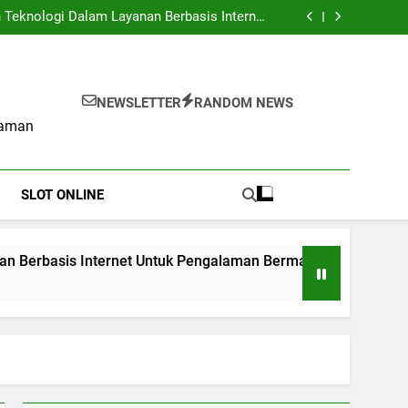
tur Pasaran dan Terminologi yang Digunakan
dengan Mudah
Teknologi Dalam Layanan Berbasis Internet
ntuk Pengalaman Bermain yang Lebih Mudah
dar Keamanan Pada Platform Digital Modern
untuk Pemula
ai Pengelolaan Data Dan Informasi Historis
yang Mudah Dipahami
tur Pasaran dan Terminologi yang Digunakan
dengan Mudah
Teknologi Dalam Layanan Berbasis Internet
ntuk Pengalaman Bermain yang Lebih Mudah
dar Keamanan Pada Platform Digital Modern
NEWSLETTER
RANDOM NEWS
untuk Pemula
ai Pengelolaan Data Dan Informasi Historis
laman
yang Mudah Dipahami
SLOT ONLINE
ernet Untuk Pengalaman Bermain yang Lebih Mudah