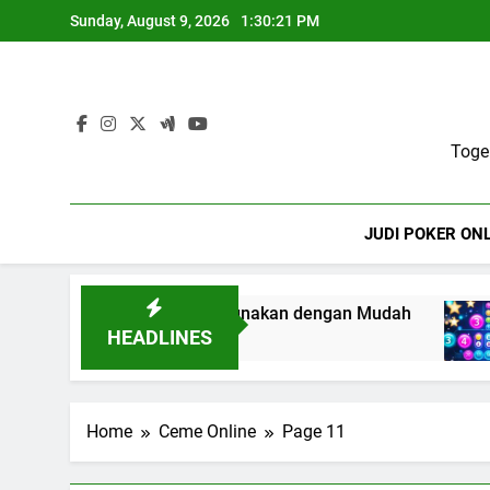
Skip
Sunday, August 9, 2026
1:30:22 PM
to
content
Toge
JUDI POKER ON
nologi yang Digunakan dengan Mudah
Togel On
2 Days Ago
HEADLINES
Home
Ceme Online
Page 11