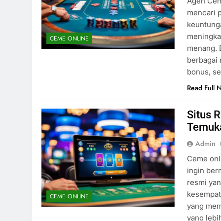
Agen Ceme
mencari 
keuntung
meningka
CEME ONLINE
menang. 
berbagai 
bonus, se
Read Full 
Situs 
Temuka
Admin
Ceme onli
ingin be
resmi yan
kesempata
CEME ONLINE
yang memi
yang lebi