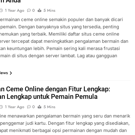
in Anda
1 Year Ago
0
5 Mins
 permainan ceme online semakin populer dan banyak dicari
 pemain. Dengan banyaknya situs yang tersedia, penting
emukan yang terbaik. Memiliki daftar situs ceme online
erver tercepat dapat meningkatkan pengalaman bermain dan
n keuntungan lebih. Pemain sering kali merasa frustasi
rmain di situs dengan server lambat. Lag atau gangguan
News
n Ceme Online dengan Fitur Lengkap:
n Lengkap untuk Pemain Pemula
1 Year Ago
0
5 Mins
ine menawarkan pengalaman bermain yang seru dan menarik
 penggemar judi kartu. Dengan fitur lengkap yang disediakan,
apat menikmati berbagai opsi permainan dengan mudah dan