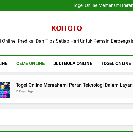
Togel Online Mengenal Struk
Togel Online Memahami Peran 
U
Togel Online Mengenal Stan
Togel Online Tinjauan Mengen
Togel Online Mengenal Struk
KOITOTO
Togel Online Memahami Peran 
U
Togel Online Mengenal Stan
Togel Online Tinjauan Mengen
l Online: Prediksi Dan Tips Setiap Hari Untuk Pemain Berpenga
LINE
CEME ONLINE
JUDI BOLA ONLINE
TOGEL ONLINE
line Memahami Peran Teknologi Dalam Layanan Berbasis Int