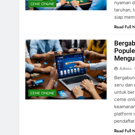
nyaman da
CEME ONLINE
taruhan, 
siap mem
Read Full 
Bergab
Popule
Mengu
Admin
Bergabung
seru dan
untuk be
CEME ONLINE
ceme onli
keamanan 
platform
pendafta
Read Full 