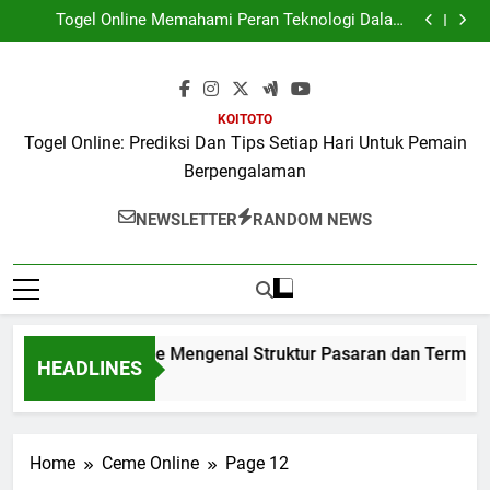
Togel Online Mengenal Struktur Pasaran dan
Skip
Terminologi yang Digunakan dengan Mudah
Togel Online Memahami Peran Teknologi Dalam
to
Layanan Berbasis Internet Untuk Pengalaman
Togel Online Mengenal Standar Keamanan Pada
Bermain yang Lebih Mudah
Platform Digital Modern untuk Pemula
Togel Online Tinjauan Mengenai Pengelolaan Data
content
Dan Informasi Historis yang Mudah Dipahami
Togel Online Mengenal Struktur Pasaran dan
Terminologi yang Digunakan dengan Mudah
Togel Online Memahami Peran Teknologi Dalam
Layanan Berbasis Internet Untuk Pengalaman
Togel Online Mengenal Standar Keamanan Pada
KOITOTO
Bermain yang Lebih Mudah
Platform Digital Modern untuk Pemula
Togel Online Tinjauan Mengenai Pengelolaan Data
Togel Online: Prediksi Dan Tips Setiap Hari Untuk Pemain
Dan Informasi Historis yang Mudah Dipahami
Berpengalaman
NEWSLETTER
RANDOM NEWS
Togel Online Mengenal Struktur Pasaran dan Termino
HEADLINES
15 Hours Ago
Home
Ceme Online
Page 12