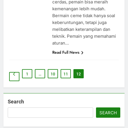
cerdas, pemain bisa meraih
kemenangan lebih mudah.
Bermain ceme tidak hanya soal
keberuntungan, tetapi juga
melibatkan keterampilan dan
teknik. Pemain yang memahami
aturan…
Read Full News
1
…
10
11
12
Search
SEARCH