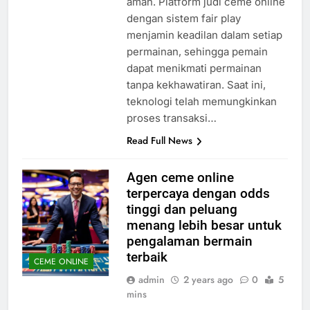
aman. Platform judi ceme online
dengan sistem fair play
menjamin keadilan dalam setiap
permainan, sehingga pemain
dapat menikmati permainan
tanpa kekhawatiran. Saat ini,
teknologi telah memungkinkan
proses transaksi…
Read Full News
Agen ceme online
terpercaya dengan odds
tinggi dan peluang
menang lebih besar untuk
pengalaman bermain
terbaik
CEME ONLINE
admin
2 years ago
0
5
mins