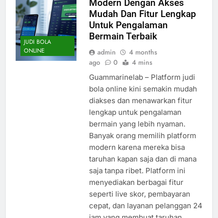
Modern Dengan Akses
Mudah Dan Fitur Lengkap
Untuk Pengalaman
Bermain Terbaik
JUDI BOLA
ONLINE
admin
4 months
ago
0
4 mins
Guammarinelab – Platform judi
bola online kini semakin mudah
diakses dan menawarkan fitur
lengkap untuk pengalaman
bermain yang lebih nyaman.
Banyak orang memilih platform
modern karena mereka bisa
taruhan kapan saja dan di mana
saja tanpa ribet. Platform ini
menyediakan berbagai fitur
seperti live skor, pembayaran
cepat, dan layanan pelanggan 24
jam yang membuat taruhan…