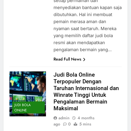
setiap permainan dan
menyediakan bantuan kapan saja
dibutuhkan. Hal ini membuat
pemain merasa aman dan
nyaman saat bertaruh. Mereka
yang memilih daftar judi bola
resmi akan mendapatkan
pengalaman bermain yang…
Read Full News
Judi Bola Online
Terpopuler Dengan
Taruhan Internasional dan
Winrate Tinggi Untuk
Pengalaman Bermain
JUDI BOLA
Maksimal
ONLINE
admin
4 months
ago
0
5 mins