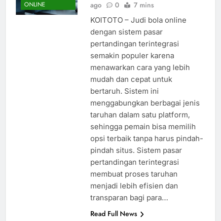
ONLINE
ago
0
7 mins
KOITOTO – Judi bola online
dengan sistem pasar
pertandingan terintegrasi
semakin populer karena
menawarkan cara yang lebih
mudah dan cepat untuk
bertaruh. Sistem ini
menggabungkan berbagai jenis
taruhan dalam satu platform,
sehingga pemain bisa memilih
opsi terbaik tanpa harus pindah-
pindah situs. Sistem pasar
pertandingan terintegrasi
membuat proses taruhan
menjadi lebih efisien dan
transparan bagi para…
Read Full News