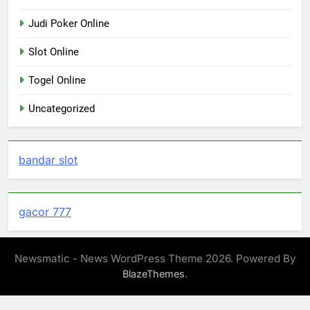
Judi Poker Online
Slot Online
Togel Online
Uncategorized
bandar slot
gacor 777
Newsmatic - News WordPress Theme 2026. Powered By
.
BlazeThemes