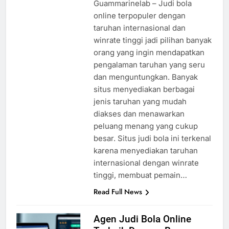
Guammarinelab – Judi bola
online terpopuler dengan
taruhan internasional dan
winrate tinggi jadi pilihan banyak
orang yang ingin mendapatkan
pengalaman taruhan yang seru
dan menguntungkan. Banyak
situs menyediakan berbagai
jenis taruhan yang mudah
diakses dan menawarkan
peluang menang yang cukup
besar. Situs judi bola ini terkenal
karena menyediakan taruhan
internasional dengan winrate
tinggi, membuat pemain…
Read Full News
Agen Judi Bola Online