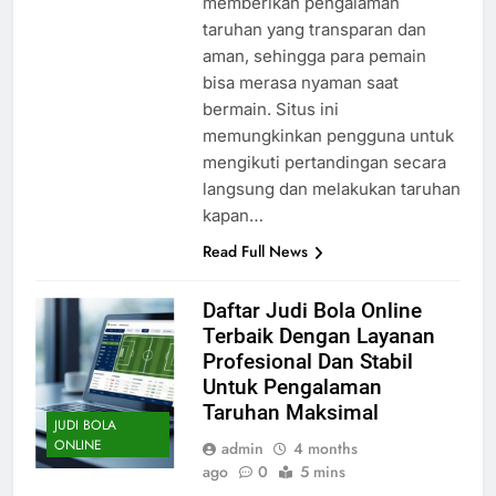
memberikan pengalaman
taruhan yang transparan dan
aman, sehingga para pemain
bisa merasa nyaman saat
bermain. Situs ini
memungkinkan pengguna untuk
mengikuti pertandingan secara
langsung dan melakukan taruhan
kapan…
Read Full News
Daftar Judi Bola Online
Terbaik Dengan Layanan
Profesional Dan Stabil
Untuk Pengalaman
Taruhan Maksimal
JUDI BOLA
ONLINE
admin
4 months
ago
0
5 mins