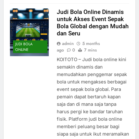
Judi Bola Online Dinamis
untuk Akses Event Sepak
Bola Global dengan Mudah
dan Seru
admin
5 months
JUDI BOLA
ONLINE
ago
0
7 mins
KOITOTO – Judi bola online kini
semakin dinamis dan
memudahkan penggemar sepak
bola untuk mengakses berbagai
event sepak bola global. Para
pemain dapat bertaruh kapan
saja dan di mana saja tanpa
harus pergi ke bandar taruhan
fisik. Platform judi bola online
memberi peluang besar bagi
siapa saja untuk ikut meramaikan