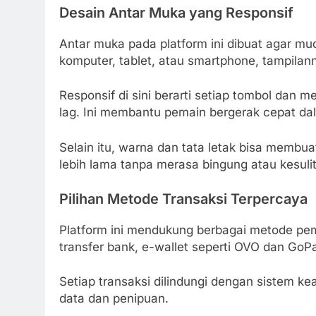
Desain Antar Muka yang Responsif
Antar muka pada platform ini dibuat agar mu
komputer, tablet, atau smartphone, tampilann
Responsif di sini berarti setiap tombol dan
lag. Ini membantu pemain bergerak cepat da
Selain itu, warna dan tata letak bisa membu
lebih lama tanpa merasa bingung atau kesulit
Pilihan Metode Transaksi Terpercaya
Platform ini mendukung berbagai metode pe
transfer bank, e-wallet seperti OVO dan GoPa
Setiap transaksi dilindungi dengan sistem ke
data dan penipuan.