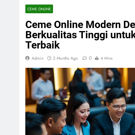
CEME ONLINE
Ceme Online Modern D
Berkualitas Tinggi unt
Terbaik
0
Admin
2 Months Ago
4 Mins