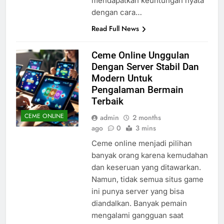
mendapatkan keuntungan nyata
dengan cara…
Read Full News
Ceme Online Unggulan
Dengan Server Stabil Dan
Modern Untuk
Pengalaman Bermain
Terbaik
CEME ONLINE
admin
2 months
ago
0
3 mins
Ceme online menjadi pilihan
banyak orang karena kemudahan
dan keseruan yang ditawarkan.
Namun, tidak semua situs game
ini punya server yang bisa
diandalkan. Banyak pemain
mengalami gangguan saat