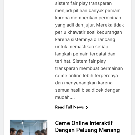
sistem fair play transparan
menjadi pilihan banyak pemain
karena memberikan permainan
yang adil dan jujur. Mereka tidak
perlu khawatir soal kecurangan
karena sistemnya dirancang
untuk memastikan setiap
langkah pemain tercatat dan
terlihat. Sistem fair play
transparan membuat permainan
ceme online lebih terpercaya
dan menyenangkan karena
semua hasil bisa dicek dengan
mudah….
Read Full News
Ceme Online Interaktif
Dengan Peluang Menang