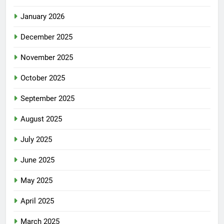
January 2026
December 2025
November 2025
October 2025
September 2025
August 2025
July 2025
June 2025
May 2025
April 2025
March 2025