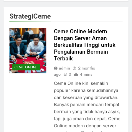
StrategiCeme
Ceme Online Modern
Dengan Server Aman
Berkualitas Tinggi untuk
Pengalaman Bermain
Terbaik
CEME ONLINE
admin
2 months
ago
0
4 mins
Ceme Online kini semakin
populer karena kemudahannya
dan keseruan yang ditawarkan.
Banyak pemain mencari tempat
bermain yang tidak hanya asyik,
tapi juga aman dan cepat. Ceme
Online modern dengan server