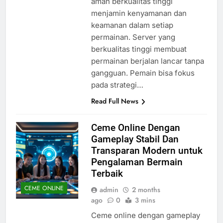
aman berkualitas tinggi
menjamin kenyamanan dan
keamanan dalam setiap
permainan. Server yang
berkualitas tinggi membuat
permainan berjalan lancar tanpa
gangguan. Pemain bisa fokus
pada strategi…
Read Full News
Ceme Online Dengan
Gameplay Stabil Dan
Transparan Modern untuk
Pengalaman Bermain
Terbaik
CEME ONLINE
admin
2 months
ago
0
3 mins
Ceme online dengan gameplay