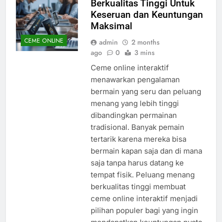
Berkualitas Tinggi Untuk
Keseruan dan Keuntungan
Maksimal
CEME ONLINE
admin
2 months
ago
0
3 mins
Ceme online interaktif
menawarkan pengalaman
bermain yang seru dan peluang
menang yang lebih tinggi
dibandingkan permainan
tradisional. Banyak pemain
tertarik karena mereka bisa
bermain kapan saja dan di mana
saja tanpa harus datang ke
tempat fisik. Peluang menang
berkualitas tinggi membuat
ceme online interaktif menjadi
pilihan populer bagi yang ingin