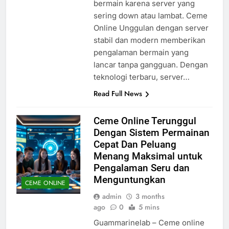
bermain karena server yang
sering down atau lambat. Ceme
Online Unggulan dengan server
stabil dan modern memberikan
pengalaman bermain yang
lancar tanpa gangguan. Dengan
teknologi terbaru, server…
Read Full News
Ceme Online Terunggul
Dengan Sistem Permainan
Cepat Dan Peluang
Menang Maksimal untuk
Pengalaman Seru dan
Menguntungkan
CEME ONLINE
admin
3 months
ago
0
5 mins
Guammarinelab – Ceme online