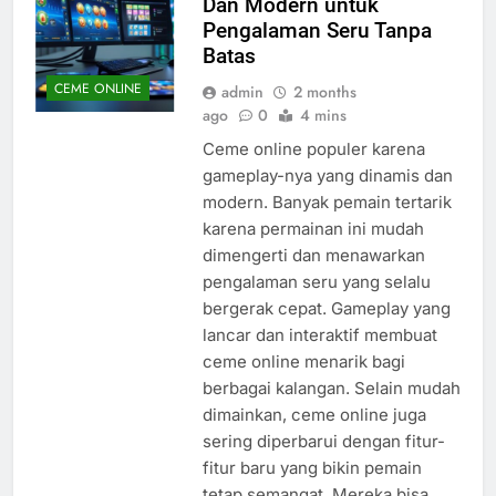
Dan Modern untuk
Pengalaman Seru Tanpa
Batas
CEME ONLINE
admin
2 months
ago
0
4 mins
Ceme online populer karena
gameplay-nya yang dinamis dan
modern. Banyak pemain tertarik
karena permainan ini mudah
dimengerti dan menawarkan
pengalaman seru yang selalu
bergerak cepat. Gameplay yang
lancar dan interaktif membuat
ceme online menarik bagi
berbagai kalangan. Selain mudah
dimainkan, ceme online juga
sering diperbarui dengan fitur-
fitur baru yang bikin pemain
tetap semangat. Mereka bisa…