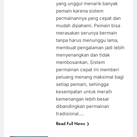
yang unggul menarik banyak
pemain karena sistem
permainannya yang cepat dan
mudah dipahami. Pemain bisa
merasakan serunya bermain
tanpa harus menunggu lama,
membuat pengalaman jadi lebih
menyenangkan dan tidak
membosankan. Sistem
permainan cepat ini memberi
peluang menang maksimal bagi
setiap pemain, sehingga
kesempatan untuk meraih
kemenangan lebih besar
dibandingkan permainan
tradisional….
Read Full News