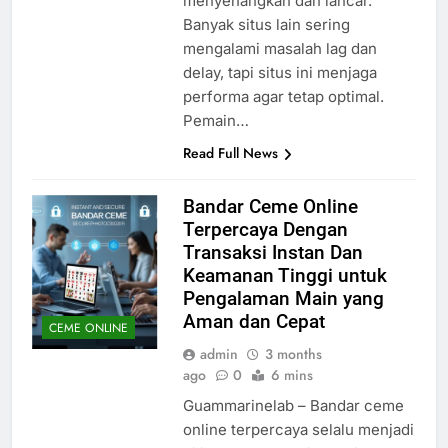
menyenangkan dan lancar.
Banyak situs lain sering
mengalami masalah lag dan
delay, tapi situs ini menjaga
performa agar tetap optimal.
Pemain…
Read Full News
Bandar Ceme Online
Terpercaya Dengan
Transaksi Instan Dan
Keamanan Tinggi untuk
Pengalaman Main yang
Aman dan Cepat
CEME ONLINE
admin
3 months
ago
0
6 mins
Guammarinelab – Bandar ceme
online terpercaya selalu menjadi