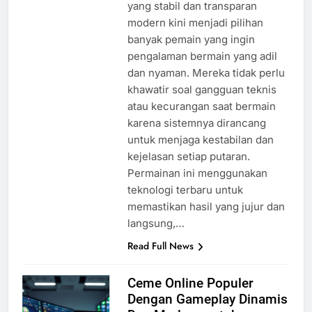
yang stabil dan transparan
modern kini menjadi pilihan
banyak pemain yang ingin
pengalaman bermain yang adil
dan nyaman. Mereka tidak perlu
khawatir soal gangguan teknis
atau kecurangan saat bermain
karena sistemnya dirancang
untuk menjaga kestabilan dan
kejelasan setiap putaran.
Permainan ini menggunakan
teknologi terbaru untuk
memastikan hasil yang jujur dan
langsung,…
Read Full News
Ceme Online Populer
Dengan Gameplay Dinamis