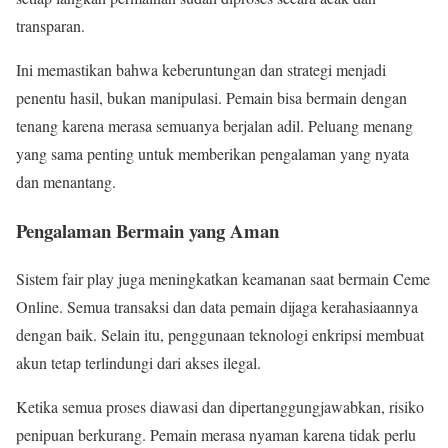
transparan.
Ini memastikan bahwa keberuntungan dan strategi menjadi
penentu hasil, bukan manipulasi. Pemain bisa bermain dengan
tenang karena merasa semuanya berjalan adil. Peluang menang
yang sama penting untuk memberikan pengalaman yang nyata
dan menantang.
Pengalaman Bermain yang Aman
Sistem fair play juga meningkatkan keamanan saat bermain Ceme
Online. Semua transaksi dan data pemain dijaga kerahasiaannya
dengan baik. Selain itu, penggunaan teknologi enkripsi membuat
akun tetap terlindungi dari akses ilegal.
Ketika semua proses diawasi dan dipertanggungjawabkan, risiko
penipuan berkurang. Pemain merasa nyaman karena tidak perlu