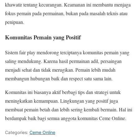
khawatir tentang kecurangan. Keamanan ini membantu menjaga
fokus pemain pada permainan, bukan pada masalah teknis atau
penipuan.
Komunitas Pemain yang Positif
Sistem fair play mendorong terciptanya komunitas pemain yang
saling mendukung. Karena hasil permainan adil, persaingan
menjadi sehat dan tidak merugikan. Pemain lebih mudah
membangun hubungan baik dan respect satu sama lain.
Komunitas ini biasanya aktif berbagi tips dan strategi untuk
meningkatkan kemampuan. Lingkungan yang positif juga
membuat pemain betah dan lebih sering kembali bermain. Hal ini
berdampak baik bagi semua anggota komunitas Ceme Online.
Categories:
Ceme Online