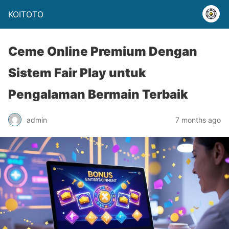
KOITOTO
Ceme Online Premium Dengan
Sistem Fair Play untuk
Pengalaman Bermain Terbaik
admin
7 months ago