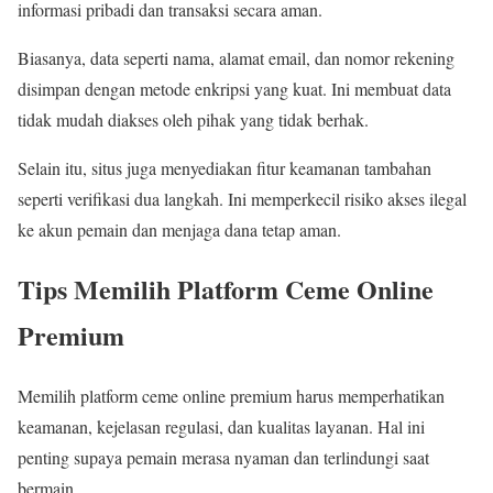
informasi pribadi dan transaksi secara aman.
Biasanya, data seperti nama, alamat email, dan nomor rekening
disimpan dengan metode enkripsi yang kuat. Ini membuat data
tidak mudah diakses oleh pihak yang tidak berhak.
Selain itu, situs juga menyediakan fitur keamanan tambahan
seperti verifikasi dua langkah. Ini memperkecil risiko akses ilegal
ke akun pemain dan menjaga dana tetap aman.
Tips Memilih Platform Ceme Online
Premium
Memilih platform ceme online premium harus memperhatikan
keamanan, kejelasan regulasi, dan kualitas layanan. Hal ini
penting supaya pemain merasa nyaman dan terlindungi saat
bermain.