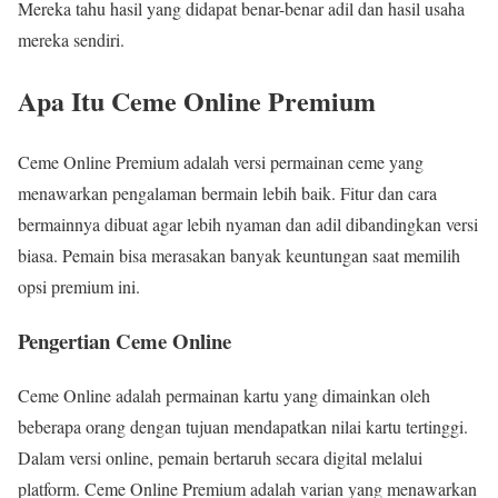
Mereka tahu hasil yang didapat benar-benar adil dan hasil usaha
mereka sendiri.
Apa Itu Ceme Online Premium
Ceme Online Premium adalah versi permainan ceme yang
menawarkan pengalaman bermain lebih baik. Fitur dan cara
bermainnya dibuat agar lebih nyaman dan adil dibandingkan versi
biasa. Pemain bisa merasakan banyak keuntungan saat memilih
opsi premium ini.
Pengertian Ceme Online
Ceme Online adalah permainan kartu yang dimainkan oleh
beberapa orang dengan tujuan mendapatkan nilai kartu tertinggi.
Dalam versi online, pemain bertaruh secara digital melalui
platform. Ceme Online Premium adalah varian yang menawarkan