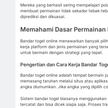
Mereka yang berhasil sering mempelajari pol
membuat permainan tidak sekadar tebak-tebak
diprediksi dan dikuasai.
Memahami Dasar Permainan B
Bandar togel online menawarkan banyak pili
kerja platform dan jenis permainan yang ter
untuk bermain dengan strategi yang tepat.
Pengertian dan Cara Kerja Bandar Tog
Bandar togel online adalah tempat bermain j
memasang taruhan melalui situs atau aplikasi.
angka diumumkan. Jika angka yang dipilih c
Sistem bandar togel biasanya menggunakan ha
tercatat dan bisa dicek siapa saja. Proses tr