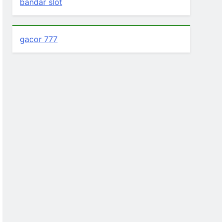
bandar slot
gacor 777