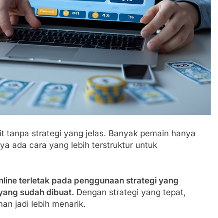
it tanpa strategi yang jelas. Banyak pemain hanya
a ada cara yang lebih terstruktur untuk
nline terletak pada penggunaan strategi yang
 yang sudah dibuat.
Dengan strategi yang tepat,
an jadi lebih menarik.