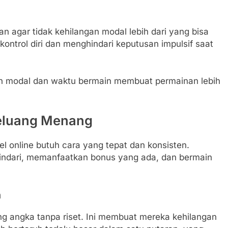
n agar tidak kehilangan modal lebih dari yang bisa
ontrol diri dan menghindari keputusan impulsif saat
n modal dan waktu bermain membuat permainan lebih
Peluang Menang
 online butuh cara yang tepat dan konsisten.
hindari, memanfaatkan bonus yang ada, dan bermain
n
g angka tanpa riset. Ini membuat mereka kehilangan