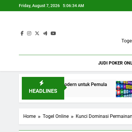
Skip
Friday, August 7, 2026
5:06:35 AM
to
content
Toge
JUDI POKER ON
orm Digital Modern untuk Pemula
Togel Onli
1 Day Ago
HEADLINES
Home
Togel Online
Kunci Dominasi Permainan 