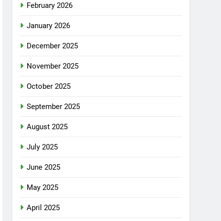
February 2026
January 2026
December 2025
November 2025
October 2025
September 2025
August 2025
July 2025
June 2025
May 2025
April 2025