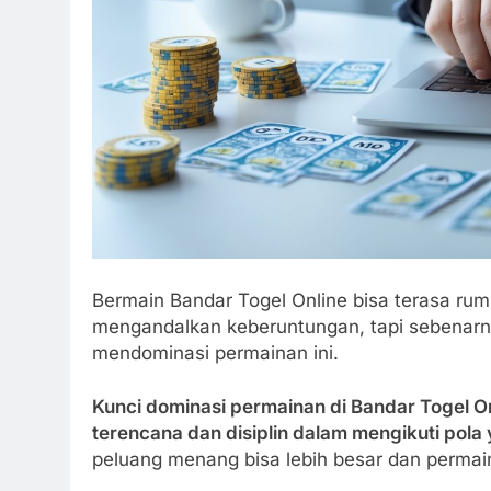
Bermain Bandar Togel Online bisa terasa rum
mengandalkan keberuntungan, tapi sebenarny
mendominasi permainan ini.
Kunci dominasi permainan di Bandar Togel O
terencana dan disiplin dalam mengikuti pola
peluang menang bisa lebih besar dan permain