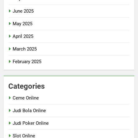
June 2025
May 2025
April 2025
March 2025
February 2025
Categories
Ceme Online
Judi Bola Online
Judi Poker Online
Slot Online