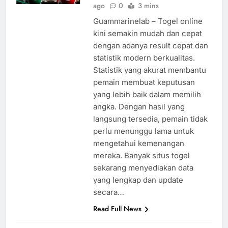
ago
0
3 mins
Guammarinelab – Togel online
kini semakin mudah dan cepat
dengan adanya result cepat dan
statistik modern berkualitas.
Statistik yang akurat membantu
pemain membuat keputusan
yang lebih baik dalam memilih
angka. Dengan hasil yang
langsung tersedia, pemain tidak
perlu menunggu lama untuk
mengetahui kemenangan
mereka. Banyak situs togel
sekarang menyediakan data
yang lengkap dan update
secara…
Read Full News