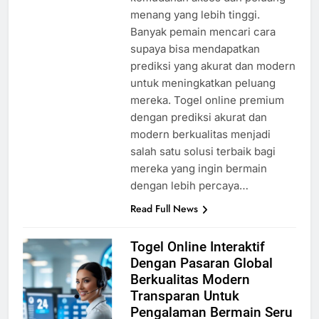
menang yang lebih tinggi.
Banyak pemain mencari cara
supaya bisa mendapatkan
prediksi yang akurat dan modern
untuk meningkatkan peluang
mereka. Togel online premium
dengan prediksi akurat dan
modern berkualitas menjadi
salah satu solusi terbaik bagi
mereka yang ingin bermain
dengan lebih percaya…
Read Full News
Togel Online Interaktif
Dengan Pasaran Global
Berkualitas Modern
Transparan Untuk
Pengalaman Bermain Seru