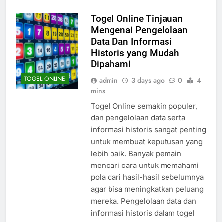
Togel Online Tinjauan
Mengenai Pengelolaan
Data Dan Informasi
Historis yang Mudah
Dipahami
TOGEL ONLINE
admin
3 days ago
0
4
mins
Togel Online semakin populer,
dan pengelolaan data serta
informasi historis sangat penting
untuk membuat keputusan yang
lebih baik. Banyak pemain
mencari cara untuk memahami
pola dari hasil-hasil sebelumnya
agar bisa meningkatkan peluang
mereka. Pengelolaan data dan
informasi historis dalam togel