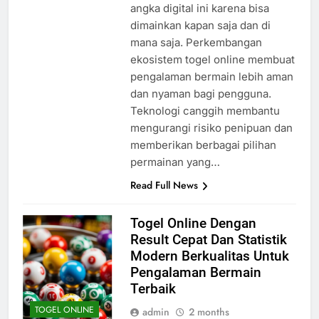
angka digital ini karena bisa
dimainkan kapan saja dan di
mana saja. Perkembangan
ekosistem togel online membuat
pengalaman bermain lebih aman
dan nyaman bagi pengguna.
Teknologi canggih membantu
mengurangi risiko penipuan dan
memberikan berbagai pilihan
permainan yang…
Read Full News
Togel Online Dengan
Result Cepat Dan Statistik
Modern Berkualitas Untuk
Pengalaman Bermain
Terbaik
TOGEL ONLINE
admin
2 months