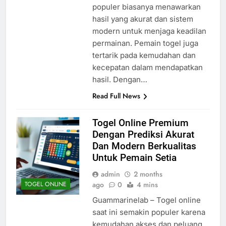
populer biasanya menawarkan
hasil yang akurat dan sistem
modern untuk menjaga keadilan
permainan. Pemain togel juga
tertarik pada kemudahan dan
kecepatan dalam mendapatkan
hasil. Dengan…
Read Full News
Togel Online Premium
Dengan Prediksi Akurat
Dan Modern Berkualitas
Untuk Pemain Setia
admin
2 months
TOGEL ONLINE
ago
0
4 mins
Guammarinelab – Togel online
saat ini semakin populer karena
kemudahan akses dan peluang