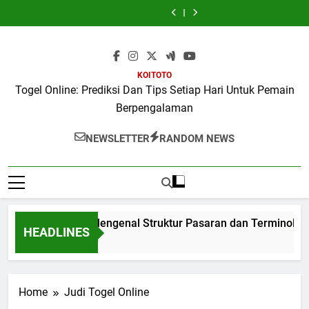
Togel
Togel
Skip
Tinjauan
Mengenal
Memahami
Mengenal
Tinjauan
Mengenal
Memahami
Online
Online
Mengenai
Struktur
Peran
Standar
Mengenai
Struktur
Peran
Mengenal
Tinjauan
to
Pengelolaan
Pasaran
Teknologi
Keamanan
Pengelolaan
Pasaran
Teknologi
Standar
Mengenai
content
Data
dan
Dalam
Pada
Data
dan
Dalam
Keamanan
Pengelolaan
Dan
Terminologi
Layanan
Platform
Dan
Terminologi
Layanan
Pada
Data
Informasi
yang
Berbasis
Digital
Informasi
yang
Berbasis
Platform
Dan
Historis
Digunakan
Internet
KOITOTO
Modern
Historis
Digunakan
Internet
Digital
Informasi
yang
dengan
Untuk
untuk
yang
dengan
Untuk
Modern
Historis
Togel Online: Prediksi Dan Tips Setiap Hari Untuk Pemain
Mudah
Mudah
Pengalaman
Pemula
Mudah
Mudah
Pengalaman
untuk
yang
Berpengalaman
Dipahami
Bermain
Dipahami
Bermain
Pemula
Mudah
yang
yang
Dipahami
Lebih
Lebih
NEWSLETTER
RANDOM NEWS
Mudah
Mudah
Togel Online Mengenal Struktur Pasaran dan Terminologi 
HEADLINES
10 Hours Ago
Home
Judi Togel Online