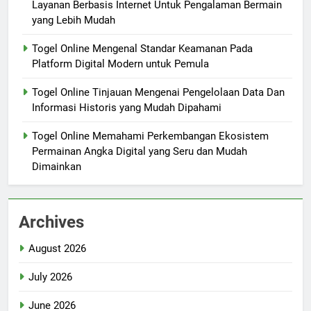
Layanan Berbasis Internet Untuk Pengalaman Bermain
yang Lebih Mudah
Togel Online Mengenal Standar Keamanan Pada
Platform Digital Modern untuk Pemula
Togel Online Tinjauan Mengenai Pengelolaan Data Dan
Informasi Historis yang Mudah Dipahami
Togel Online Memahami Perkembangan Ekosistem
Permainan Angka Digital yang Seru dan Mudah
Dimainkan
Archives
August 2026
July 2026
June 2026