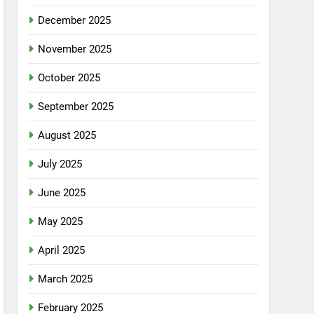
December 2025
November 2025
October 2025
September 2025
August 2025
July 2025
June 2025
May 2025
April 2025
March 2025
February 2025