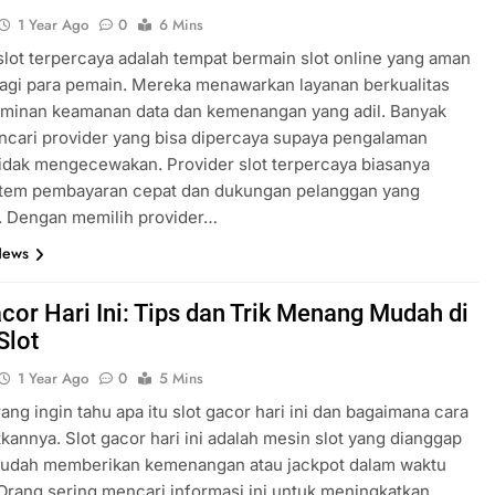
1 Year Ago
0
6 Mins
slot terpercaya adalah tempat bermain slot online yang aman
bagi para pemain. Mereka menawarkan layanan berkualitas
aminan keamanan data dan kemenangan yang adil. Banyak
cari provider yang bisa dipercaya supaya pengalaman
idak mengecewakan. Provider slot terpercaya biasanya
stem pembayaran cepat dan dukungan pelanggan yang
. Dengan memilih provider…
News
acor Hari Ini: Tips dan Trik Menang Mudah di
Slot
1 Year Ago
0
5 Mins
ang ingin tahu apa itu slot gacor hari ini dan bagaimana cara
annya. Slot gacor hari ini adalah mesin slot yang dianggap
udah memberikan kemenangan atau jackpot dalam waktu
 Orang sering mencari informasi ini untuk meningkatkan