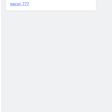
gacor 777