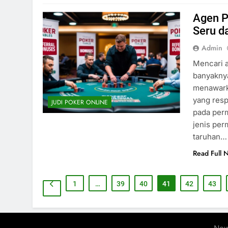
Agen P
Seru d
Admin
Mencari a
banyaknya
menawark
yang resp
JUDI POKER ONLINE
pada perm
jenis pe
taruhan…
Read Full 
1
…
39
40
41
42
43