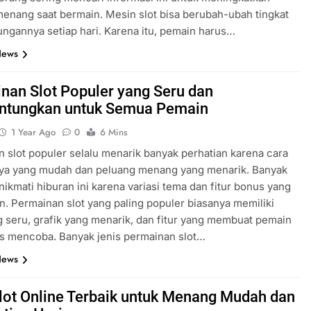
enang saat bermain. Mesin slot bisa berubah-ubah tingkat
ngannya setiap hari. Karena itu, pemain harus…
News
nan Slot Populer yang Seru dan
ntungkan untuk Semua Pemain
1 Year Ago
0
6 Mins
 slot populer selalu menarik banyak perhatian karena cara
ya yang mudah dan peluang menang yang menarik. Banyak
ikmati hiburan ini karena variasi tema dan fitur bonus yang
n. Permainan slot yang paling populer biasanya memiliki
 seru, grafik yang menarik, dan fitur yang membuat pemain
us mencoba. Banyak jenis permainan slot…
News
Slot Online Terbaik untuk Menang Mudah dan