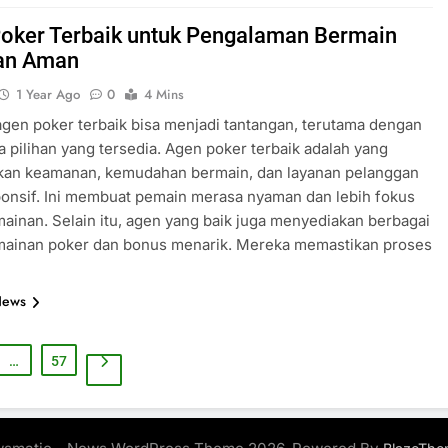
oker Terbaik untuk Pengalaman Bermain
an Aman
1 Year Ago
0
4 Mins
gen poker terbaik bisa menjadi tantangan, terutama dengan
 pilihan yang tersedia. Agen poker terbaik adalah yang
an keamanan, kemudahan bermain, dan layanan pelanggan
onsif. Ini membuat pemain merasa nyaman dan lebih fokus
ainan. Selain itu, agen yang baik juga menyediakan berbagai
rmainan poker dan bonus menarik. Mereka memastikan proses
News
…
57