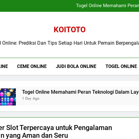
Togel Online Mengenal Struk
Togel Online Memahami Peran 
U
Togel Online Mengenal Stan
Togel Online Tinjauan Mengen
Togel Online Mengenal Struk
KOITOTO
Togel Online Memahami Peran 
U
Togel Online Mengenal Stan
Togel Online Tinjauan Mengen
l Online: Prediksi Dan Tips Setiap Hari Untuk Pemain Berpenga
LINE
CEME ONLINE
JUDI BOLA ONLINE
TOGEL ONLINE
Online Memahami Peran Teknologi Dalam Layanan Berbasis I
go
er Slot Terpercaya untuk Pengalaman
n yang Aman dan Seru