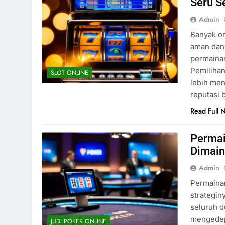
Seru S
Admin
Banyak or
aman dan 
permainan
Pemilihan
SLOT ONLINE
lebih men
reputasi 
Read Full 
Permai
Dimai
Admin
Permaina
strategin
seluruh d
mengedep
JUDI POKER ONLINE