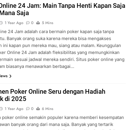
Online 24 Jam: Main Tanpa Henti Kapan Saja
 Mana Saja
1 Year Ago
0
5 Mins
ine 24 Jam adalah cara bermain poker kapan saja tanpa
ktu. Banyak orang suka karena mereka bisa mengakses
 ini kapan pun mereka mau, siang atau malam. Keunggulan
er Online 24 Jam adalah fleksibilitas yang memungkinkan
rmain sesuai jadwal mereka sendiri. Situs poker online yang
jam biasanya menawarkan berbagai…
News
en Poker Online Seru dengan Hadiah
k di 2025
1 Year Ago
0
6 Mins
 poker online semakin populer karena memberi kesempatan
awan banyak orang dari mana saja. Banyak yang tertarik