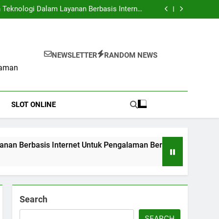
tur Pasaran dan Terminologi yang Digunakan
dengan Mudah
Teknologi Dalam Layanan Berbasis Internet
ntuk Pengalaman Bermain yang Lebih Mudah
dar Keamanan Pada Platform Digital Modern
untuk Pemula
ai Pengelolaan Data Dan Informasi Historis
yang Mudah Dipahami
tur Pasaran dan Terminologi yang Digunakan
dengan Mudah
Teknologi Dalam Layanan Berbasis Internet
ntuk Pengalaman Bermain yang Lebih Mudah
dar Keamanan Pada Platform Digital Modern
NEWSLETTER
RANDOM NEWS
untuk Pemula
ai Pengelolaan Data Dan Informasi Historis
laman
yang Mudah Dipahami
SLOT ONLINE
nternet Untuk Pengalaman Bermain yang Lebih Mudah
Search
SEARCH