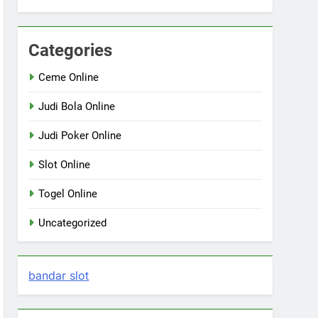
Categories
Ceme Online
Judi Bola Online
Judi Poker Online
Slot Online
Togel Online
Uncategorized
bandar slot