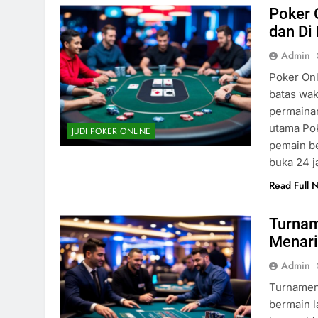
Poker 
dan Di
Admin
Poker Onl
batas wa
permainan
utama Pok
JUDI POKER ONLINE
pemain be
buka 24 
Read Full 
Turnam
Menari
Admin
Turnamen
bermain l