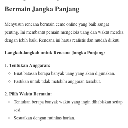
Bermain Jangka Panjang
Menyusun rencana bermain ceme online yang baik sangat
penting. Ini membantu pemain mengelola uang dan waktu mereka
dengan lebih baik. Rencana ini harus realistis dan mudah diikuti.
Langkah-langkah untuk Rencana Jangka Panjang:
Tentukan Anggaran:
Buat batasan berapa banyak uang yang akan digunakan.
Pastikan untuk tidak melebihi anggaran tersebut.
Pilih Waktu Bermain:
Tentukan berapa banyak waktu yang ingin dihabiskan setiap
sesi.
Sesuaikan dengan rutinitas harian.