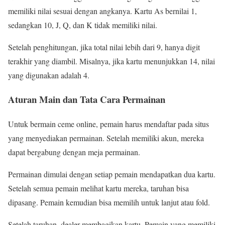
memiliki nilai sesuai dengan angkanya. Kartu As bernilai 1,
sedangkan 10, J, Q, dan K tidak memiliki nilai.
Setelah penghitungan, jika total nilai lebih dari 9, hanya digit
terakhir yang diambil. Misalnya, jika kartu menunjukkan 14, nilai
yang digunakan adalah 4.
Aturan Main dan Tata Cara Permainan
Untuk bermain ceme online, pemain harus mendaftar pada situs
yang menyediakan permainan. Setelah memiliki akun, mereka
dapat bergabung dengan meja permainan.
Permainan dimulai dengan setiap pemain mendapatkan dua kartu.
Setelah semua pemain melihat kartu mereka, taruhan bisa
dipasang. Pemain kemudian bisa memilih untuk lanjut atau fold.
Setelah taruhan, dealer membagikan kartu. Pemain yang memiliki