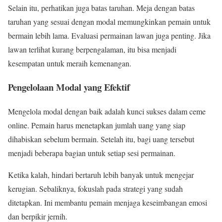
Selain itu, perhatikan juga batas taruhan. Meja dengan batas
taruhan yang sesuai dengan modal memungkinkan pemain untuk
bermain lebih lama. Evaluasi permainan lawan juga penting. Jika
lawan terlihat kurang berpengalaman, itu bisa menjadi
kesempatan untuk meraih kemenangan.
Pengelolaan Modal yang Efektif
Mengelola modal dengan baik adalah kunci sukses dalam ceme
online. Pemain harus menetapkan jumlah uang yang siap
dihabiskan sebelum bermain. Setelah itu, bagi uang tersebut
menjadi beberapa bagian untuk setiap sesi permainan.
Ketika kalah, hindari bertaruh lebih banyak untuk mengejar
kerugian. Sebaliknya, fokuslah pada strategi yang sudah
ditetapkan. Ini membantu pemain menjaga keseimbangan emosi
dan berpikir jernih.