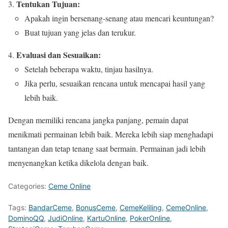
Tentukan Tujuan:
Apakah ingin bersenang-senang atau mencari keuntungan?
Buat tujuan yang jelas dan terukur.
Evaluasi dan Sesuaikan:
Setelah beberapa waktu, tinjau hasilnya.
Jika perlu, sesuaikan rencana untuk mencapai hasil yang
lebih baik.
Dengan memiliki rencana jangka panjang, pemain dapat
menikmati permainan lebih baik. Mereka lebih siap menghadapi
tantangan dan tetap tenang saat bermain. Permainan jadi lebih
menyenangkan ketika dikelola dengan baik.
Categories:
Ceme Online
Tags:
BandarCeme
,
BonusCeme
,
CemeKeliling
,
CemeOnline
,
DominoQQ
,
JudiOnline
,
KartuOnline
,
PokerOnline
,