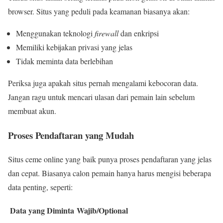
browser. Situs yang peduli pada keamanan biasanya akan:
Menggunakan teknologi
firewall
dan enkripsi
Memiliki kebijakan privasi yang jelas
Tidak meminta data berlebihan
Periksa juga apakah situs pernah mengalami kebocoran data.
Jangan ragu untuk mencari ulasan dari pemain lain sebelum
membuat akun.
Proses Pendaftaran yang Mudah
Situs ceme online yang baik punya proses pendaftaran yang jelas
dan cepat. Biasanya calon pemain hanya harus mengisi beberapa
data penting, seperti:
Data yang Diminta
Wajib/Optional