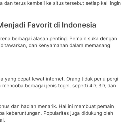
an terus kembali ke situs tersebut setiap kali ingin
enjadi Favorit di Indonesia
arena berbagai alasan penting. Pemain suka dengan
g ditawarkan, dan kenyamanan dalam memasang
 yang cepat lewat internet. Orang tidak perlu pergi
a mencoba berbagai jenis togel, seperti 4D, 3D, dan
bonus dan hadiah menarik. Hal ini membuat pemain
oba keberuntungan. Popularitas juga didukung oleh
al.