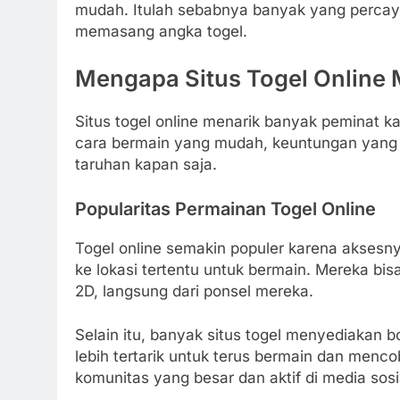
mudah. Itulah sebabnya banyak yang percaya d
memasang angka togel.
Mengapa Situs Togel Online M
Situs togel online menarik banyak peminat k
cara bermain yang mudah, keuntungan yan
taruhan kapan saja.
Popularitas Permainan Togel Online
Togel online semakin populer karena aksesnya
ke lokasi tertentu untuk bermain. Mereka bis
2D, langsung dari ponsel mereka.
Selain itu, banyak situs togel menyediakan 
lebih tertarik untuk terus bermain dan menc
komunitas yang besar dan aktif di media sosi