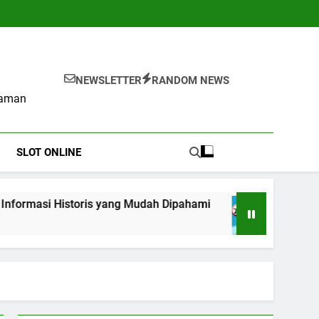
NEWSLETTER
RANDOM NEWS
laman
SLOT ONLINE
ris yang Mudah Dipahami
Togel Online Memah
2 Days Ago