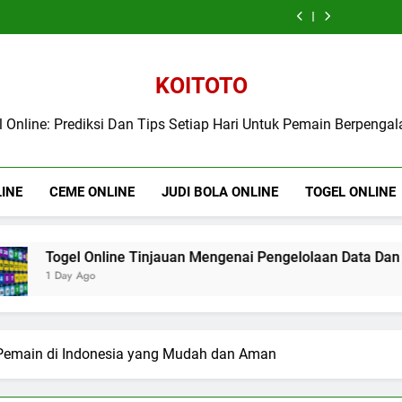
Togel
Judi
Online
Mengenal
Tinjauan
Memahami
Online
Mengenal
Tinjauan
Online
Bola
Mengenal
Standar
Mengenai
Perkembangan
Mengenal
Standar
Mengenai
Memahami
Online
Jenis
Keamanan
Pengelolaan
Ekosistem
Jenis
Keamanan
Pengelolaan
Perkembangan
Mengenal
Pasar
Pada
Data
Permainan
Pasar
Pada
Data
Ekosistem
Jenis
dan
Platform
Dan
Angka
dan
Platform
Dan
Permainan
Pasar
KOITOTO
Aturan
Digital
Informasi
Digital
Aturan
Digital
Informasi
Angka
dan
Dasar
Modern
Historis
yang
Dasar
Modern
Historis
Digital
Aturan
Taruhan
untuk
yang
Seru
Taruhan
untuk
yang
yang
Dasar
l Online: Prediksi Dan Tips Setiap Hari Untuk Pemain Berpenga
Olahraga
Pemula
Mudah
dan
Olahraga
Pemula
Mudah
Seru
Taruhan
dengan
Dipahami
Mudah
dengan
Dipahami
dan
Olahraga
Mudah
Dimainkan
Mudah
Mudah
dengan
dan
dan
Dimainkan
Mudah
Seru
Seru
dan
LINE
CEME ONLINE
JUDI BOLA ONLINE
TOGEL ONLINE
Seru
ine Tinjauan Mengenai Pengelolaan Data Dan Informasi Histo
t Pemain di Indonesia yang Mudah dan Aman