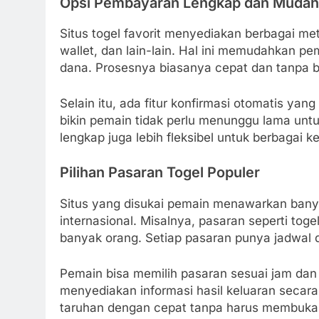
Opsi Pembayaran Lengkap dan Mudah
Situs togel favorit menyediakan berbagai met
wallet, dan lain-lain. Hal ini memudahkan pem
dana. Prosesnya biasanya cepat dan tanpa 
Selain itu, ada fitur konfirmasi otomatis yang
bikin pemain tidak perlu menunggu lama un
lengkap juga lebih fleksibel untuk berbagai k
Pilihan Pasaran Togel Populer
Situs yang disukai pemain menawarkan banya
internasional. Misalnya, pasaran seperti tog
banyak orang. Setiap pasaran punya jadwal d
Pemain bisa memilih pasaran sesuai jam dan 
menyediakan informasi hasil keluaran secar
taruhan dengan cepat tanpa harus membuka b