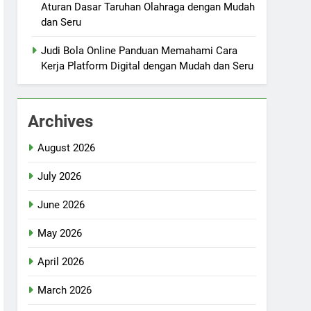
Aturan Dasar Taruhan Olahraga dengan Mudah
dan Seru
Judi Bola Online Panduan Memahami Cara
Kerja Platform Digital dengan Mudah dan Seru
Archives
August 2026
July 2026
June 2026
May 2026
April 2026
March 2026