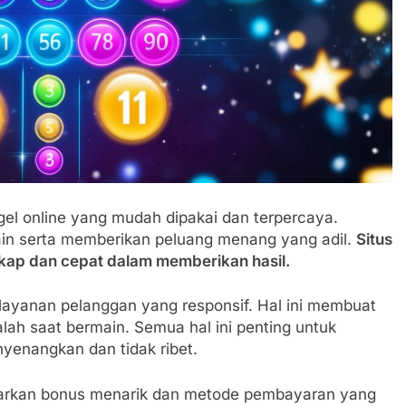
gel online yang mudah dipakai dan terpercaya.
in serta memberikan peluang menang yang adil.
Situs
ngkap dan cepat dalam memberikan hasil.
n layanan pelanggan yang responsif. Hal ini membuat
h saat bermain. Semua hal ini penting untuk
yenangkan dan tidak ribet.
awarkan bonus menarik dan metode pembayaran yang