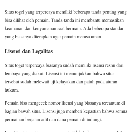
Situs togel yang terpercaya memiliki beberapa tanda penting yang
bisa dilihat oleh pemain. Tanda-tanda ini membantu memastikan
keamanan dan kenyamanan saat bermain. Ada beberapa standar
yang biasanya diterapkan agar pemain merasa aman.
Lisensi dan Legalitas
Situs togel terpercaya biasanya sudah memiliki lisensi resmi dari
lembaga yang diakui. Lisensi ini menunjukkan bahwa situs
tersebut sudah melewati uji kelayakan dan patuh pada aturan
hukum.
Pemain bisa mengecek nomor lisensi yang biasanya tercantum di
bagian bawah situs. Lisensi juga memberi kepastian bahwa semua
permainan berjalan adil dan dana pemain dilindungi.