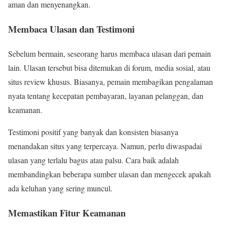
aman dan menyenangkan.
Membaca Ulasan dan Testimoni
Sebelum bermain, seseorang harus membaca ulasan dari pemain
lain. Ulasan tersebut bisa ditemukan di forum, media sosial, atau
situs review khusus. Biasanya, pemain membagikan pengalaman
nyata tentang kecepatan pembayaran, layanan pelanggan, dan
keamanan.
Testimoni positif yang banyak dan konsisten biasanya
menandakan situs yang terpercaya. Namun, perlu diwaspadai
ulasan yang terlalu bagus atau palsu. Cara baik adalah
membandingkan beberapa sumber ulasan dan mengecek apakah
ada keluhan yang sering muncul.
Memastikan Fitur Keamanan