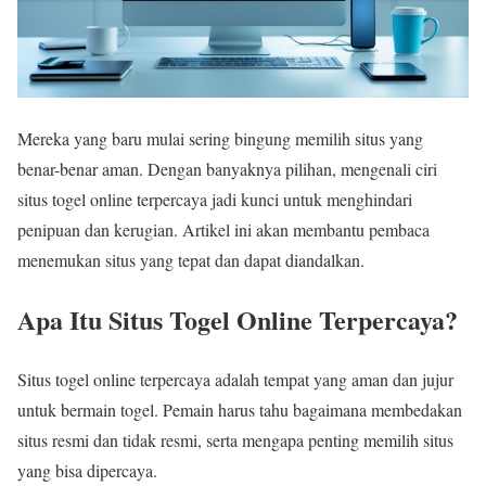
Mereka yang baru mulai sering bingung memilih situs yang
benar-benar aman. Dengan banyaknya pilihan, mengenali ciri
situs togel online terpercaya jadi kunci untuk menghindari
penipuan dan kerugian. Artikel ini akan membantu pembaca
menemukan situs yang tepat dan dapat diandalkan.
Apa Itu Situs Togel Online Terpercaya?
Situs togel online terpercaya adalah tempat yang aman dan jujur
untuk bermain togel. Pemain harus tahu bagaimana membedakan
situs resmi dan tidak resmi, serta mengapa penting memilih situs
yang bisa dipercaya.