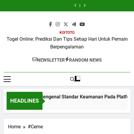
Togel
Judi
Skip
Online
Mengenal
Tinjauan
Memahami
Online
Mengenal
Tinjauan
Online
Bola
Mengenal
Standar
Mengenai
Perkembangan
Mengenal
Standar
Mengenai
Memahami
Online
to
Jenis
Keamanan
Pengelolaan
Ekosistem
Jenis
Keamanan
Pengelolaan
Perkembangan
Mengenal
content
Pasar
Pada
Data
Permainan
Pasar
Pada
Data
Ekosistem
Jenis
dan
Platform
Dan
Angka
dan
Platform
Dan
Permainan
Pasar
Aturan
Digital
Informasi
Digital
Aturan
Digital
Informasi
Angka
dan
Dasar
Modern
Historis
KOITOTO
yang
Dasar
Modern
Historis
Digital
Aturan
Taruhan
untuk
yang
Seru
Taruhan
untuk
yang
yang
Dasar
Togel Online: Prediksi Dan Tips Setiap Hari Untuk Pemain
Olahraga
Pemula
Mudah
dan
Olahraga
Pemula
Mudah
Seru
Taruhan
Berpengalaman
dengan
Dipahami
Mudah
dengan
Dipahami
dan
Olahraga
Mudah
Dimainkan
Mudah
Mudah
dengan
dan
dan
Dimainkan
Mudah
NEWSLETTER
RANDOM NEWS
Seru
Seru
dan
Seru
Togel Online Mengenal Standar Keamanan Pada Platform Di
HEADLINES
20 Hours Ago
Home
#Ceme