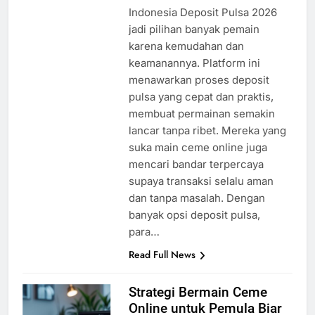
Indonesia Deposit Pulsa 2026
jadi pilihan banyak pemain
karena kemudahan dan
keamanannya. Platform ini
menawarkan proses deposit
pulsa yang cepat dan praktis,
membuat permainan semakin
lancar tanpa ribet. Mereka yang
suka main ceme online juga
mencari bandar terpercaya
supaya transaksi selalu aman
dan tanpa masalah. Dengan
banyak opsi deposit pulsa,
para…
Read Full News
Strategi Bermain Ceme
Online untuk Pemula Biar