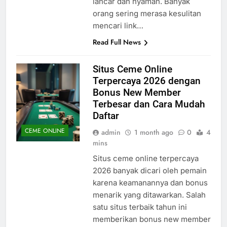
lancar dan nyaman. Banyak
orang sering merasa kesulitan
mencari link…
Read Full News
Situs Ceme Online
Terpercaya 2026 dengan
Bonus New Member
Terbesar dan Cara Mudah
Daftar
CEME ONLINE
admin
1 month ago
0
4
mins
Situs ceme online terpercaya
2026 banyak dicari oleh pemain
karena keamanannya dan bonus
menarik yang ditawarkan. Salah
satu situs terbaik tahun ini
memberikan bonus new member