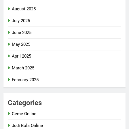
August 2025
July 2025
June 2025
May 2025
April 2025
March 2025
February 2025
Categories
Ceme Online
Judi Bola Online