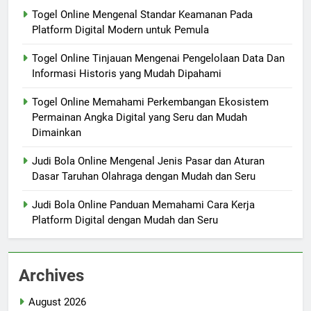
Togel Online Mengenal Standar Keamanan Pada
Platform Digital Modern untuk Pemula
Togel Online Tinjauan Mengenai Pengelolaan Data Dan
Informasi Historis yang Mudah Dipahami
Togel Online Memahami Perkembangan Ekosistem
Permainan Angka Digital yang Seru dan Mudah
Dimainkan
Judi Bola Online Mengenal Jenis Pasar dan Aturan
Dasar Taruhan Olahraga dengan Mudah dan Seru
Judi Bola Online Panduan Memahami Cara Kerja
Platform Digital dengan Mudah dan Seru
Archives
August 2026