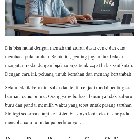
Dia bisa mulai dengan memahami aturan dasar ceme dan cara
membaca pola taruhan. Selain itu, penting juga untuk belajar
mengatur modal dengan bijak supaya tidak cepat habis saat kalah.
Dengan cara ini, peluang untuk bertahan dan menang bertambah.
Selain teknik bermain, sabar dan teliti menjadi modal penting saat
bermain ceme online. Orang yang berhasil biasanya tidak terburu-
buru dan pandai memilih waktu yang tepat untuk pasang taruhan.
Strategi sederhana tapi konsisten biasanya lebih efektif daripada
mencoba cara rumit tanpa perhitungan.