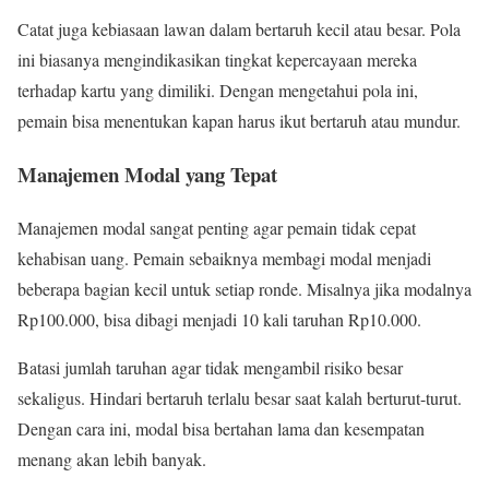
Catat juga kebiasaan lawan dalam bertaruh kecil atau besar. Pola
ini biasanya mengindikasikan tingkat kepercayaan mereka
terhadap kartu yang dimiliki. Dengan mengetahui pola ini,
pemain bisa menentukan kapan harus ikut bertaruh atau mundur.
Manajemen Modal yang Tepat
Manajemen modal sangat penting agar pemain tidak cepat
kehabisan uang. Pemain sebaiknya membagi modal menjadi
beberapa bagian kecil untuk setiap ronde. Misalnya jika modalnya
Rp100.000, bisa dibagi menjadi 10 kali taruhan Rp10.000.
Batasi jumlah taruhan agar tidak mengambil risiko besar
sekaligus. Hindari bertaruh terlalu besar saat kalah berturut-turut.
Dengan cara ini, modal bisa bertahan lama dan kesempatan
menang akan lebih banyak.