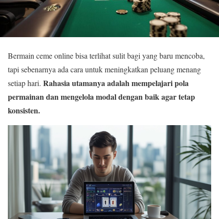
Bermain ceme online bisa terlihat sulit bagi yang baru mencoba,
tapi sebenarnya ada cara untuk meningkatkan peluang menang
Rahasia utamanya adalah mempelajari pola
setiap hari.
permainan dan mengelola modal dengan baik agar tetap
konsisten.