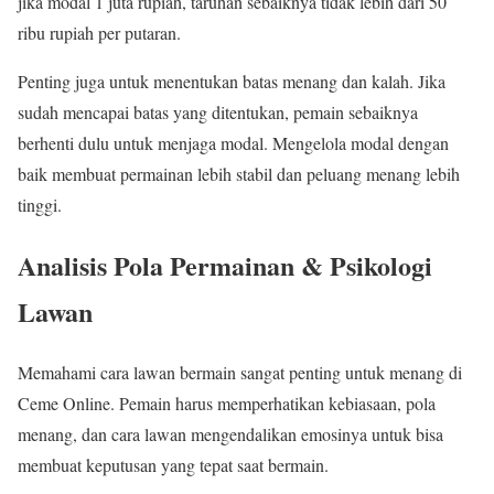
jika modal 1 juta rupiah, taruhan sebaiknya tidak lebih dari 50
ribu rupiah per putaran.
Penting juga untuk menentukan batas menang dan kalah. Jika
sudah mencapai batas yang ditentukan, pemain sebaiknya
berhenti dulu untuk menjaga modal. Mengelola modal dengan
baik membuat permainan lebih stabil dan peluang menang lebih
tinggi.
Analisis Pola Permainan & Psikologi
Lawan
Memahami cara lawan bermain sangat penting untuk menang di
Ceme Online. Pemain harus memperhatikan kebiasaan, pola
menang, dan cara lawan mengendalikan emosinya untuk bisa
membuat keputusan yang tepat saat bermain.