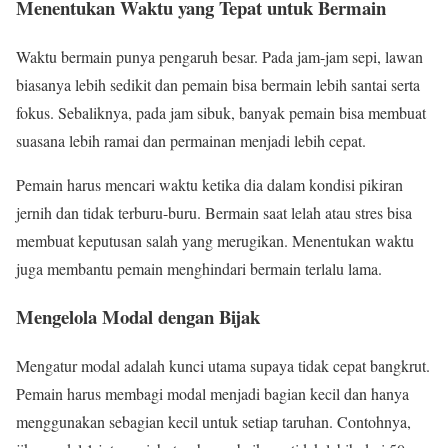
Menentukan Waktu yang Tepat untuk Bermain
Waktu bermain punya pengaruh besar. Pada jam-jam sepi, lawan
biasanya lebih sedikit dan pemain bisa bermain lebih santai serta
fokus. Sebaliknya, pada jam sibuk, banyak pemain bisa membuat
suasana lebih ramai dan permainan menjadi lebih cepat.
Pemain harus mencari waktu ketika dia dalam kondisi pikiran
jernih dan tidak terburu-buru. Bermain saat lelah atau stres bisa
membuat keputusan salah yang merugikan. Menentukan waktu
juga membantu pemain menghindari bermain terlalu lama.
Mengelola Modal dengan Bijak
Mengatur modal adalah kunci utama supaya tidak cepat bangkrut.
Pemain harus membagi modal menjadi bagian kecil dan hanya
menggunakan sebagian kecil untuk setiap taruhan. Contohnya,