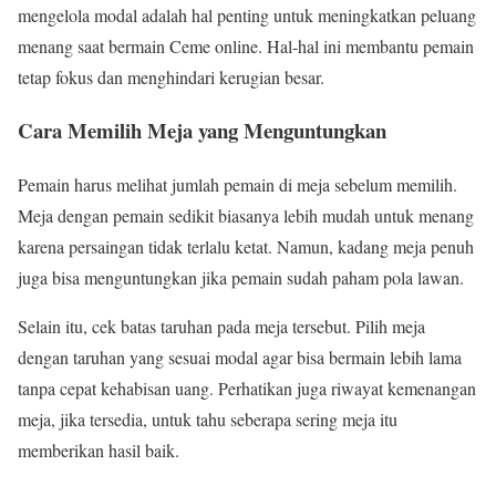
mengelola modal adalah hal penting untuk meningkatkan peluang
menang saat bermain Ceme online. Hal-hal ini membantu pemain
tetap fokus dan menghindari kerugian besar.
Cara Memilih Meja yang Menguntungkan
Pemain harus melihat jumlah pemain di meja sebelum memilih.
Meja dengan pemain sedikit biasanya lebih mudah untuk menang
karena persaingan tidak terlalu ketat. Namun, kadang meja penuh
juga bisa menguntungkan jika pemain sudah paham pola lawan.
Selain itu, cek batas taruhan pada meja tersebut. Pilih meja
dengan taruhan yang sesuai modal agar bisa bermain lebih lama
tanpa cepat kehabisan uang. Perhatikan juga riwayat kemenangan
meja, jika tersedia, untuk tahu seberapa sering meja itu
memberikan hasil baik.