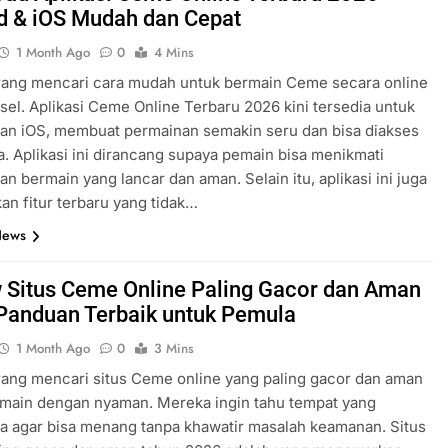
d & iOS Mudah dan Cepat
1 Month Ago
0
4 Mins
rang mencari cara mudah untuk bermain Ceme secara online
sel. Aplikasi Ceme Online Terbaru 2026 kini tersedia untuk
an iOS, membuat permainan semakin seru dan bisa diakses
a. Aplikasi ini dirancang supaya pemain bisa menikmati
n bermain yang lancar dan aman. Selain itu, aplikasi ini juga
n fitur terbaru yang tidak…
News
 Situs Ceme Online Paling Gacor dan Aman
Panduan Terbaik untuk Pemula
1 Month Ago
0
3 Mins
ang mencari situs Ceme online yang paling gacor dan aman
rmain dengan nyaman. Mereka ingin tahu tempat yang
a agar bisa menang tanpa khawatir masalah keamanan. Situs