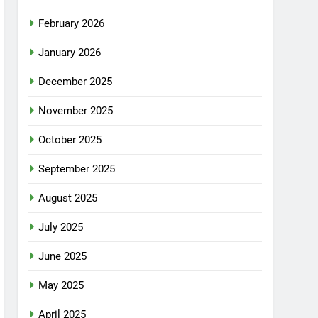
February 2026
January 2026
December 2025
November 2025
October 2025
September 2025
August 2025
July 2025
June 2025
May 2025
April 2025