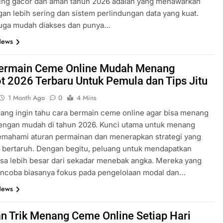
ing gacor dan aman tahun 2026 adalah yang menawarkan
n lebih sering dan sistem perlindungan data yang kuat.
 juga mudah diakses dan punya…
News
ermain Ceme Online Mudah Menang
t 2026 Terbaru Untuk Pemula dan Tips Jitu
1 Month Ago
0
4 Mins
ang ingin tahu cara bermain ceme online agar bisa menang
dengan mudah di tahun 2026. Kunci utama untuk menang
emahami aturan permainan dan menerapkan strategi yang
t bertaruh. Dengan begitu, peluang untuk mendapatkan
isa lebih besar dari sekadar menebak angka. Mereka yang
ncoba biasanya fokus pada pengelolaan modal dan…
News
an Trik Menang Ceme Online Setiap Hari