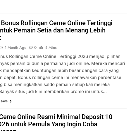
Bonus Rollingan Ceme Online Tertinggi
ntuk Pemain Setia dan Menang Lebih
k
1 Month Ago
0
4 Mins
us Rollingan Ceme Online Tertinggi 2026 menjadi pilihan
anyak pemain di dunia permainan judi online. Mereka mencari
uk mendapatkan keuntungan lebih besar dengan cara yang
n cepat. Bonus rollingan ceme ini menawarkan persentase
ng bisa meningkatkan saldo pemain setiap kali mereka
Banyak situs judi kini memberikan promo ini untuk…
News
 Ceme Online Resmi Minimal Deposit 10
026 untuk Pemula Yang Ingin Coba