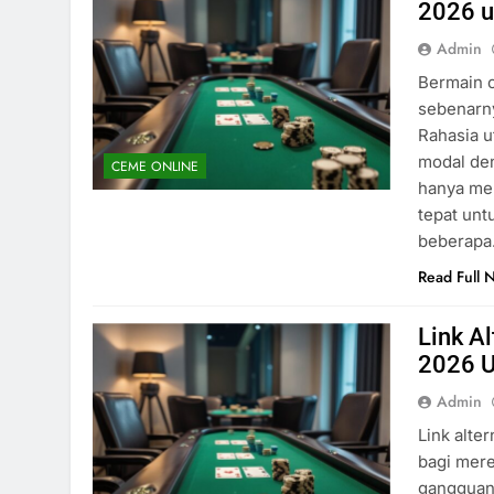
2026 u
Admin
Bermain c
sebenarny
Rahasia 
modal den
CEME ONLINE
hanya men
tepat un
beberap
Read Full 
Link A
2026 U
Admin
Link alte
bagi mere
gangguan