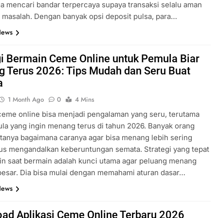
ga mencari bandar terpercaya supaya transaksi selalu aman
 masalah. Dengan banyak opsi deposit pulsa, para…
News
gi Bermain Ceme Online untuk Pemula Biar
 Terus 2026: Tips Mudah dan Seru Buat
a
1 Month Ago
0
4 Mins
eme online bisa menjadi pengalaman yang seru, terutama
la yang ingin menang terus di tahun 2026. Banyak orang
tanya bagaimana caranya agar bisa menang lebih sering
us mengandalkan keberuntungan semata. Strategi yang tepat
lin saat bermain adalah kunci utama agar peluang menang
esar. Dia bisa mulai dengan memahami aturan dasar…
News
ad Aplikasi Ceme Online Terbaru 2026