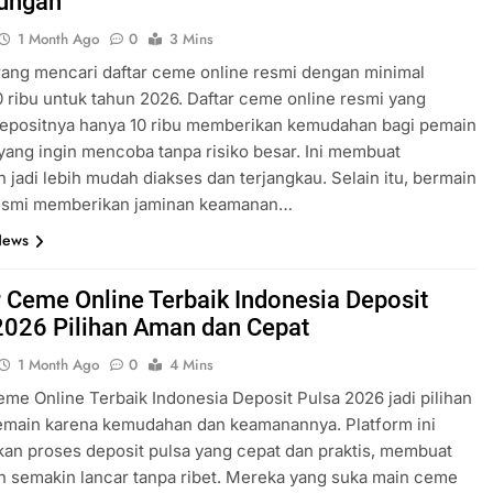
ungan
1 Month Ago
0
3 Mins
ang mencari daftar ceme online resmi dengan minimal
0 ribu untuk tahun 2026. Daftar ceme online resmi yang
depositnya hanya 10 ribu memberikan kemudahan bagi pemain
yang ingin mencoba tanpa risiko besar. Ini membuat
 jadi lebih mudah diakses dan terjangkau. Selain itu, bermain
 resmi memberikan jaminan keamanan…
News
 Ceme Online Terbaik Indonesia Deposit
2026 Pilihan Aman dan Cepat
1 Month Ago
0
4 Mins
me Online Terbaik Indonesia Deposit Pulsa 2026 jadi pilihan
emain karena kemudahan dan keamanannya. Platform ini
n proses deposit pulsa yang cepat dan praktis, membuat
 semakin lancar tanpa ribet. Mereka yang suka main ceme