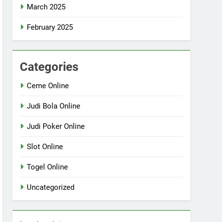
March 2025
February 2025
Categories
Ceme Online
Judi Bola Online
Judi Poker Online
Slot Online
Togel Online
Uncategorized