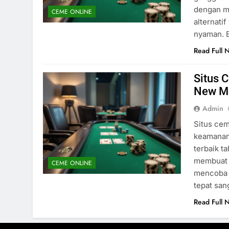
dengan mu
CEME ONLINE
alternati
nyaman. B
Read Full 
Situs 
New Me
Admin
Situs cem
keamanann
terbaik 
membuat 
CEME ONLINE
mencoba 
tepat san
Read Full 