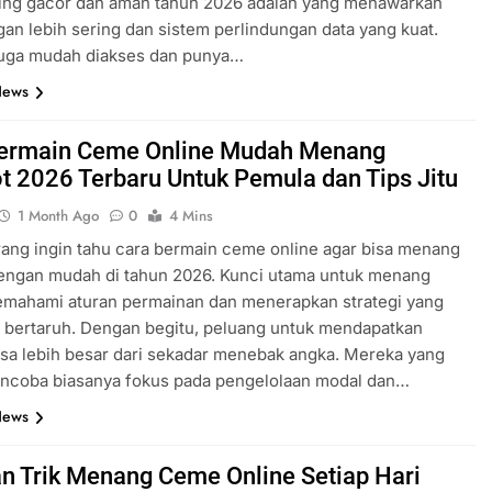
ing gacor dan aman tahun 2026 adalah yang menawarkan
n lebih sering dan sistem perlindungan data yang kuat.
 juga mudah diakses dan punya…
News
ermain Ceme Online Mudah Menang
t 2026 Terbaru Untuk Pemula dan Tips Jitu
1 Month Ago
0
4 Mins
ang ingin tahu cara bermain ceme online agar bisa menang
dengan mudah di tahun 2026. Kunci utama untuk menang
emahami aturan permainan dan menerapkan strategi yang
t bertaruh. Dengan begitu, peluang untuk mendapatkan
isa lebih besar dari sekadar menebak angka. Mereka yang
ncoba biasanya fokus pada pengelolaan modal dan…
News
an Trik Menang Ceme Online Setiap Hari