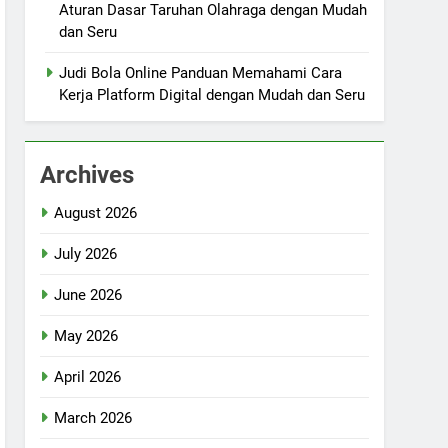
Aturan Dasar Taruhan Olahraga dengan Mudah
dan Seru
Judi Bola Online Panduan Memahami Cara
Kerja Platform Digital dengan Mudah dan Seru
Archives
August 2026
July 2026
June 2026
May 2026
April 2026
March 2026