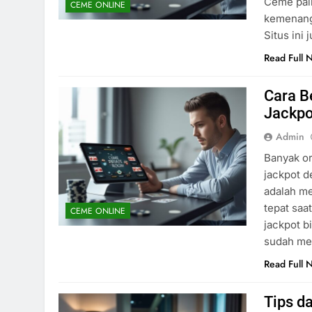
Ceme pal
CEME ONLINE
kemenanga
Situs ini
Read Full 
Cara B
Jackpo
Admin
Banyak or
jackpot 
adalah m
tepat saa
CEME ONLINE
jackpot b
sudah me
Read Full 
Tips d