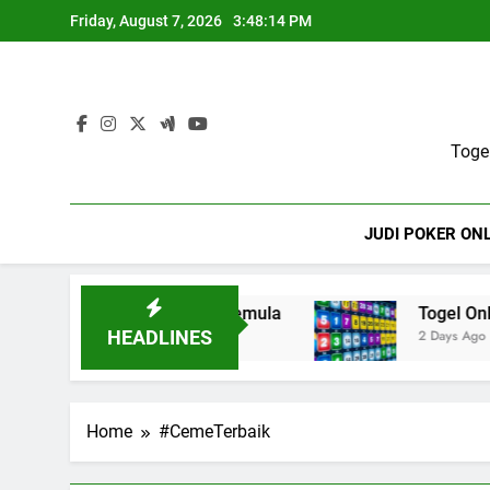
Skip
Friday, August 7, 2026
3:48:15 PM
to
content
Toge
JUDI POKER ON
Modern untuk Pemula
Togel Online Tinjauan M
2 Days Ago
HEADLINES
Home
#CemeTerbaik