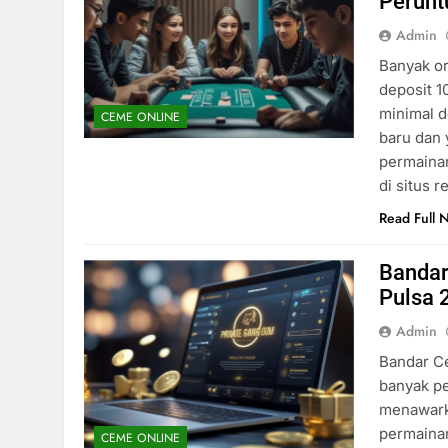
Perunt
Admin
Banyak or
deposit 1
minimal 
CEME ONLINE
baru dan 
permainan
di situs
Read Full 
Bandar
Pulsa 
Admin
Bandar Ce
banyak p
menawarka
permainan
CEME ONLINE