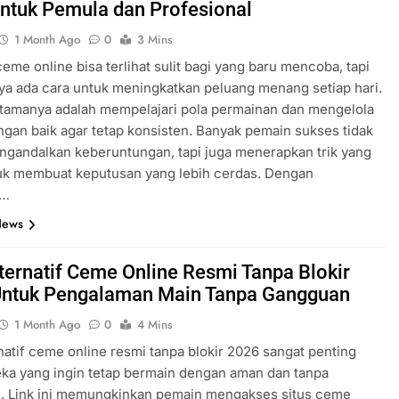
ntuk Pemula dan Profesional
1 Month Ago
0
3 Mins
eme online bisa terlihat sulit bagi yang baru mencoba, tapi
a ada cara untuk meningkatkan peluang menang setiap hari.
utamanya adalah mempelajari pola permainan dan mengelola
gan baik agar tetap konsisten. Banyak pemain sukses tidak
gandalkan keberuntungan, tapi juga menerapkan trik yang
tuk membuat keputusan yang lebih cerdas. Dengan
a…
News
lternatif Ceme Online Resmi Tanpa Blokir
ntuk Pengalaman Main Tanpa Gangguan
1 Month Ago
0
4 Mins
rnatif ceme online resmi tanpa blokir 2026 sangat penting
ka yang ingin tetap bermain dengan aman dan tanpa
. Link ini memungkinkan pemain mengakses situs ceme