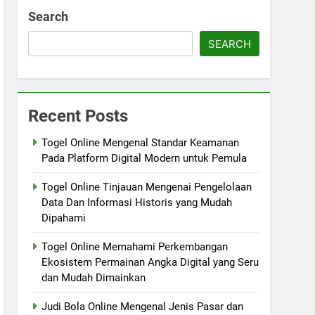
Search
SEARCH
Recent Posts
Togel Online Mengenal Standar Keamanan
Pada Platform Digital Modern untuk Pemula
Togel Online Tinjauan Mengenai Pengelolaan
Data Dan Informasi Historis yang Mudah
Dipahami
Togel Online Memahami Perkembangan
Ekosistem Permainan Angka Digital yang Seru
dan Mudah Dimainkan
Judi Bola Online Mengenal Jenis Pasar dan